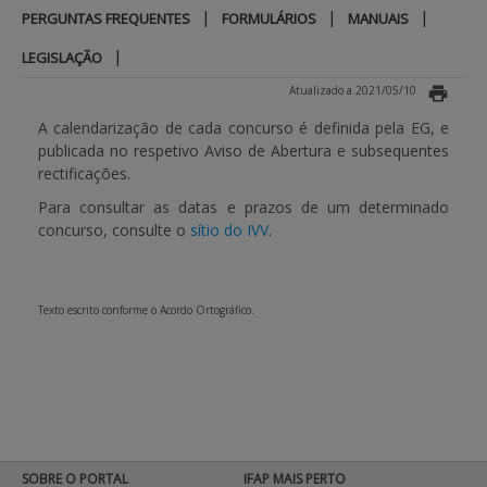
|
|
|
PERGUNTAS FREQUENTES
FORMULÁRIOS
MANUAIS
APOIO AO BENEFICIÁRIO
|
LEGISLAÇÃO
Atualizado a 2021/05/10
Entrar / Registar
A calendarização de cada concurso é definida pela EG, e
publicada no respetivo Aviso de Abertura e subsequentes
rectificações.
Para consultar as datas e prazos de um determinado
concurso, consulte o
sítio do IVV
.
Texto escrito conforme o Acordo Ortográfico.
SOBRE O PORTAL
IFAP MAIS PERTO