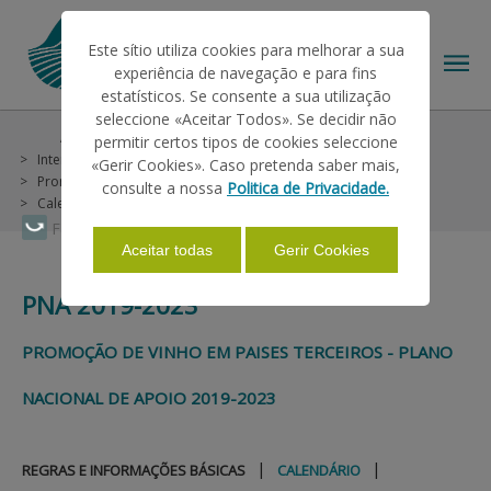
Este sítio utiliza cookies para melhorar a sua
experiência de navegação e para fins
estatísticos. Se consente a sua utilização
seleccione «Aceitar Todos». Se decidir não
Ajudas/Apoios
Outras Ajudas
Histórico
permitir certos tipos de cookies seleccione
O IFAP
Intervençao em Mercados
Vinho e Vinha
«Gerir Cookies». Caso pretenda saber mais,
Promoção de Vinho em Países Terceiros
PNA 2019-2023
consulte a nossa
Politica de Privacidade.
Calendário
AJUDAS/APOIOS
Faça Swipe para ver o menu
Aceitar todas
Gerir Cookies
PNA 2019-2023
INFORMAÇÕES
PROMOÇÃO DE VINHO EM PAISES TERCEIROS - PLANO
ESTATÍSTICAS
NACIONAL DE APOIO 2019-2023
PAGAMENTOS
|
|
REGRAS E INFORMAÇÕES BÁSICAS
CALENDÁRIO