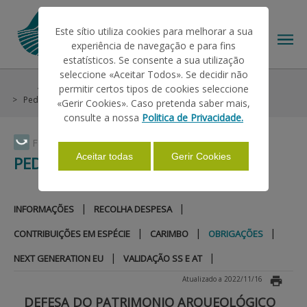
Este sítio utiliza cookies para melhorar a sua
experiência de navegação e para fins
estatísticos. Se consente a sua utilização
seleccione «Aceitar Todos». Se decidir não
Ajudas/Apoios
Projetos de Investimento
permitir certos tipos de cookies seleccione
O IFAP
Pedidos de Pagamento
Obrigações
«Gerir Cookies». Caso pretenda saber mais,
consulte a nossa
Politica de Privacidade.
AJUDAS/APOIOS
Faça Swipe para ver o menu
Aceitar todas
Gerir Cookies
PEDIDOS DE PAGAMENTO
INFORMAÇÕES
|
|
INFORMAÇÕES
RECOLHA DESPESA
|
|
|
CONTRIBUIÇÕES EM ESPÉCIE
CARIMBO
OBRIGAÇÕES
ESTATÍSTICAS
|
|
NEXT GENERATION EU
VALIDAÇÃO SS E AT
Atualizado a 2022/11/16
PAGAMENTOS
DEFESA DO PATRIMONIO ARQUEOLÓGICO