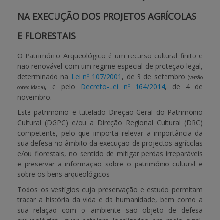
NA EXECUÇÃO DOS PROJETOS AGRÍCOLAS
APOIO AO BENEFICIÁRIO
E FLORESTAIS
O Património Arqueológico é um recurso cultural finito e
Entrar / Registar
não renovável com um regime especial de proteção legal,
determinado na
Lei nº 107/2001
, de 8 de setembro
(versão
, e pelo
Decreto-Lei nº 164/2014
, de 4 de
consolidada)
novembro.
Este património é tutelado Direção-Geral do Património
Cultural (DGPC) e/ou a Direção Regional Cultural (DRC)
competente, pelo que importa relevar a importância da
sua defesa no âmbito da execução de projectos agrícolas
e/ou florestais, no sentido de mitigar perdas irreparáveis
e preservar a informação sobre o património cultural e
sobre os bens arqueológicos.
Todos os vestígios cuja preservação e estudo permitam
traçar a história da vida e da humanidade, bem como a
sua relação com o ambiente são objeto de defesa