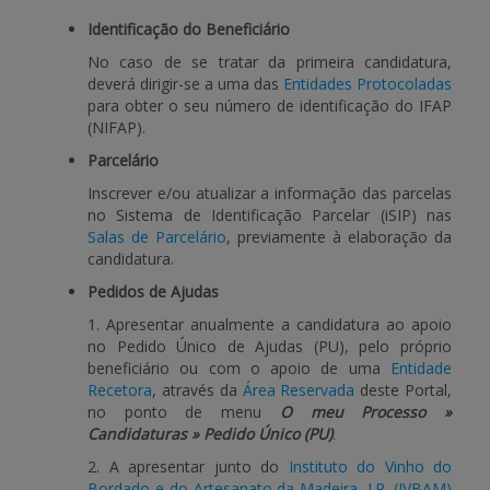
Identificação do Beneficiário
APOIO AO BENEFICIÁRIO
No caso de se tratar da primeira candidatura,
deverá dirigir-se a uma das
Entidades Protocoladas
para obter o seu número de identificação do IFAP
(NIFAP).
Entrar / Registar
Parcelário
Inscrever e/ou atualizar a informação das parcelas
no Sistema de Identificação Parcelar (iSIP) nas
Salas de Parcelário
, previamente à elaboração da
candidatura.
Pedidos de Ajudas
1. Apresentar anualmente a candidatura ao apoio
no Pedido Único de Ajudas (PU), pelo próprio
beneficiário ou com o apoio de uma
Entidade
Recetora
, através da
Área Reservada
deste Portal,
no ponto de menu
O meu Processo »
Candidaturas » Pedido Único (PU)
.
2. A apresentar junto do
Instituto do Vinho do
Bordado e do Artesanato da Madeira, I.P. (IVBAM)