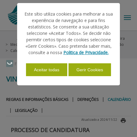
Este sítio utiliza cookies para melhorar a sua
experiência de navegação e para fins
estatísticos. Se consente a sua utilização
seleccione «Aceitar Todos». Se decidir não
Ajudas/Apoios
Ajudas no Pedido Único
POSEI Madeira
permitir certos tipos de cookies seleccione
O IFAP
Medida 2 - Fileiras Agropecuárias (Vegetais)
Vinho - Produção
«Gerir Cookies». Caso pretenda saber mais,
Calendário
consulte a nossa
Politica de Privacidade.
AJUDAS/APOIOS
Faça Swipe para ver o menu
Aceitar todas
Gerir Cookies
VINHO - PRODUÇÃO
INFORMAÇÕES
|
|
REGRAS E INFORMAÇÕES BÁSICAS
DEFINIÇÕES
CALENDÁRIO
ESTATÍSTICAS
|
|
LEGISLAÇÃO
Atualizado a 2024/11/22
PAGAMENTOS
PROCESSO DE CANDIDATURA