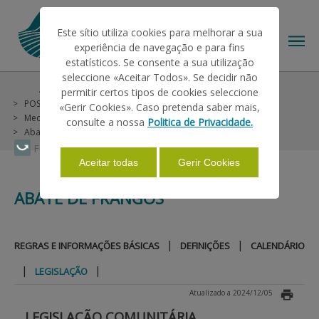
Este sítio utiliza cookies para melhorar a sua
experiência de navegação e para fins
estatísticos. Se consente a sua utilização
seleccione «Aceitar Todos». Se decidir não
Ajudas/Apoios
Outras Ajudas
permitir certos tipos de cookies seleccione
O IFAP
POSEI Madeira (não incluídas no PU)
«Gerir Cookies». Caso pretenda saber mais,
Medida 2 - Fileiras Agropecuárias (Animais)
Carne
consulte a nossa
Politica de Privacidade.
Abate de Frangos
Legislação
AJUDAS/APOIOS
Faça Swipe para ver o menu
Aceitar todas
Gerir Cookies
ABATE DE FRANGOS
INFORMAÇÕES
|
|
REGRAS E INFORMAÇÕES BÁSICAS
DEFINIÇÕES
CALENDÁRIO
ESTATÍSTICAS
|
|
LEGISLAÇÃO
Atualizado a 2024/12/05
PAGAMENTOS
LEGISLAÇÃO COMUNITÁRIA