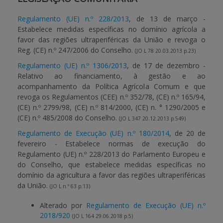
Regulamento (UE) n.º 228/2013
, de 13 de março -
APOIO AO BENEFICIÁRIO
Estabelece medidas específicas no domínio agrícola a
favor das regiões ultraperiféricas da União e revoga o
Reg. (CE) n.º 247/2006 do Conselho.
(JO L 78 20.03.2013 p.23)
Entrar / Registar
Regulamento (UE) n.º 1306/2013
, de 17 de dezembro -
Relativo ao financiamento, à gestão e ao
acompanhamento da Política Agrícola Comum e que
revoga os Regulamentos (CEE) n.º 352/78, (CE) n.º 165/94,
(CE) n.º 2799/98, (CE) n.º 814/2000, (CE) n. ° 1290/2005 e
(CE) n.º 485/2008 do Conselho.
(JO L 347 20.12.2013 p.549)
Regulamento de Execução (UE) n.º 180/2014
, de 20 de
fevereiro - Estabelece normas de execução do
Regulamento (UE) n.º 228/2013 do Parlamento Europeu e
do Conselho, que estabelece medidas específicas no
domínio da agricultura a favor das regiões ultraperiféricas
da União.
(JO L n.º 63 p.13)
Alterado por
Regulamento de Execução (UE) n.º
2018/920
(JO L 164 29.06.2018 p.5)