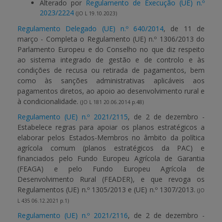
Alterado por
Regulamento de Execução (UE) n.º
2023/2224
(JO L 19.10.2023)
Regulamento Delegado (UE) n.º 640/2014
, de 11 de
março - Completa o Regulamento (UE) n.º 1306/2013 do
Parlamento Europeu e do Conselho no que diz respeito
ao sistema integrado de gestão e de controlo e às
condições de recusa ou retirada de pagamentos, bem
como às sanções administrativas aplicáveis aos
pagamentos diretos, ao apoio ao desenvolvimento rural e
à condicionalidade.
(JO L 181 20.06.2014 p.48)
Regulamento (UE) n.º 2021/2115
, de 2 de dezembro -
Estabelece regras para apoiar os planos estratégicos a
elaborar pelos Estados-Membros no âmbito da política
agrícola comum (planos estratégicos da PAC) e
financiados pelo Fundo Europeu Agrícola de Garantia
(FEAGA) e pelo Fundo Europeu Agrícola de
Desenvolvimento Rural (FEADER), e que revoga os
Regulamentos (UE) n.º 1305/2013 e (UE) n.º 1307/2013.
(JO
L 435 06.12.2021 p.1)
Regulamento (UE) n.º 2021/2116
, de 2 de dezembro -