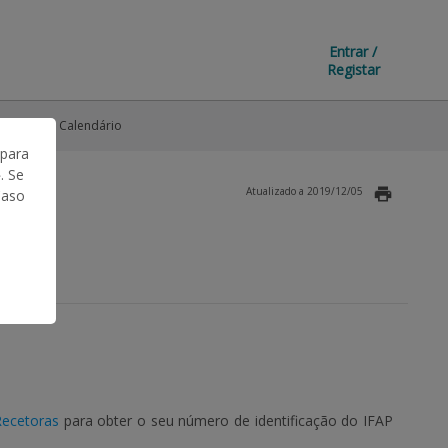
Entrar /
Registar
rangos
Calendário
 para
. Se
Atualizado a 2019/12/05
Caso
Recetoras
para obter o seu número de identificação do IFAP