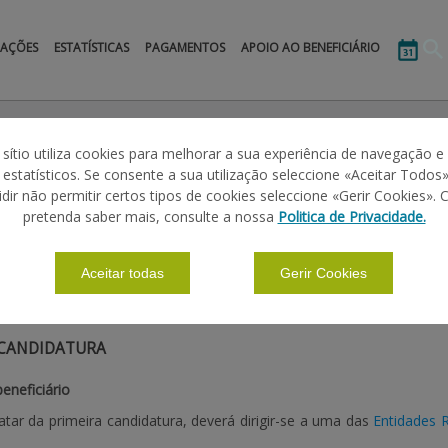
MAÇÕES
ESTATÍSTICAS
PAGAMENTOS
APOIO AO BENEFICIÁRIO
o PU)
Medida 2 - Fileiras Agropecuárias (Animais)
Carne
Abate de F
 sítio utiliza cookies para melhorar a sua experiência de navegação e
s estatísticos. Se consente a sua utilização seleccione «Aceitar Todos»
FRANGOS
idir não permitir certos tipos de cookies seleccione «Gerir Cookies». 
pretenda saber mais, consulte a nossa
Politica de Privacidade.
|
|
|
|
Aceitar todas
Gerir Cookies
ÕES BÁSICAS
DEFINIÇÕES
CALENDÁRIO
LEGISLAÇÃO
 CANDIDATURA
beneficiário
atar da primeira candidatura, deverá dirigir-se a uma das
Entidades 