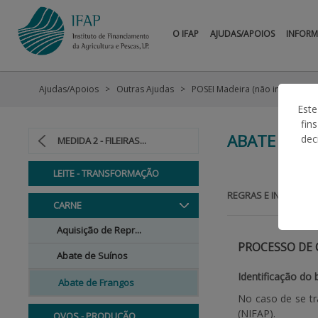
O IFAP
AJUDAS/APOIOS
INFOR
Ajudas/Apoios
Outras Ajudas
POSEI Madeira (não incluídas n
Este
fin
ABATE DE 
dec
MEDIDA 2 - FILEIRAS...
LEITE - TRANSFORMAÇÃO
REGRAS E INFORMAÇ
CARNE
Aquisição de Repr...
PROCESSO DE
Abate de Suínos
Identificação do 
Abate de Frangos
No caso de se tr
(NIFAP).
OVOS - PRODUÇÃO