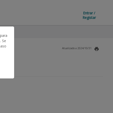
Entrar /
Registar
 para
. Se
Caso
Atualizado a 2024/10/31