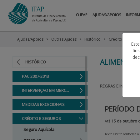
O IFAP
AJUDAS/APOIOS
INFOR
Ajudas/Apoios
Outras Ajudas
Histórico
Crédito e Seguro
Este
fin
dec
ALIMENTAÇ
HISTÓRICO
PAC 2007-2013
REGRAS E INFORMAÇ
INTERVENÇAO EM MERC...
MEDIDAS EXCECIONAIS
PERÍODO 
CRÉDITO E SEGUROS
Até
15 de outubro 
Seguro Aquícola
Texto escrito conforme o