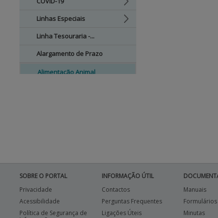
COVID-19
Linhas Especiais
Linha Tesouraria -...
Alargamento de Prazo
Alimentação Animal
Alimentação Animal...
Linhas Especiais
Linhas com Garantia
Crédito PAR - Prog...
REFORMA ANTECIPADA
SOBRE O PORTAL
INFORMAÇÃO ÚTIL
DOCUMENT
QCAIII - MARE
Privacidade
Contactos
Manuais
Acessibilidade
Perguntas Frequentes
Formulários
PROGRAMA OPERACIONA...
Política de Segurança de
Ligações Úteis
Minutas