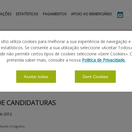
MAÇÕES
ESTATÍSTICAS
PAGAMENTOS
APOIO AO BENEFICIÁRIO
s
Alimentação Animal
Calendário
 sítio utiliza cookies para melhorar a sua experiência de navegação e
s estatísticos. Se consente a sua utilização seleccione «Aceitar Todos»
idir não permitir certos tipos de cookies seleccione «Gerir Cookies». 
ÃO ANIMAL
pretenda saber mais, consulte a nossa
Politica de Privacidade.
Aceitar todas
Gerir Cookies
|
|
|
|
ÕES BÁSICAS
CALENDÁRIO
FORMULÁRIOS
LEGISLAÇÃO
DE CANDIDATURAS
de 2012
.
 Acordo Ortográfico.