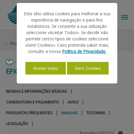
Este sítio utiliza cookies para melhorar a sua
experiência de navegação e para fins
estatísticos. Se consente a sua utilização
seleccione «Aceitar Todos». Se decidir não
Ajudas/Apoios
Medidas Excecionais de Apoio
permitir certos tipos de cookies seleccione
O IFAP
Eficiência Energética
Manuais
«Gerir Cookies». Caso pretenda saber mais,
consulte a nossa
Politica de Privacidade.
AJUDAS/APOIOS
Faça Swipe para ver o menu
Aceitar todas
Gerir Cookies
EFICIÊNCIA ENERGÉTICA
INFORMAÇÕES
|
REGRAS E INFORMAÇÕES BÁSICAS
|
|
CANDIDATURA E PAGAMENTO
AVISO
ESTATÍSTICAS
|
|
|
PERGUNTAS FREQUENTES
MANUAIS
TUTORIAIS
|
LEGISLAÇÃO
PAGAMENTOS
Atualizado a 2026/05/22