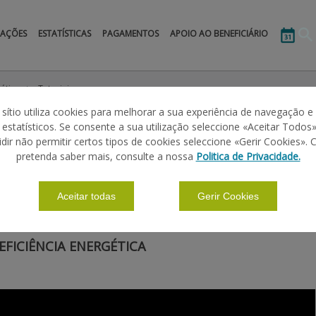
MAÇÕES
ESTATÍSTICAS
PAGAMENTOS
APOIO AO BENEFICIÁRIO
gética
Tutoriais
 sítio utiliza cookies para melhorar a sua experiência de navegação e
s estatísticos. Se consente a sua utilização seleccione «Aceitar Todos»
 ENERGÉTICA
idir não permitir certos tipos de cookies seleccione «Gerir Cookies». 
pretenda saber mais, consulte a nossa
Politica de Privacidade.
|
|
|
ÕES BÁSICAS
CANDIDATURA E PAGAMENTO
AVISO
PERGUNTAS
Aceitar todas
Gerir Cookies
 EFICIÊNCIA ENERGÉTICA