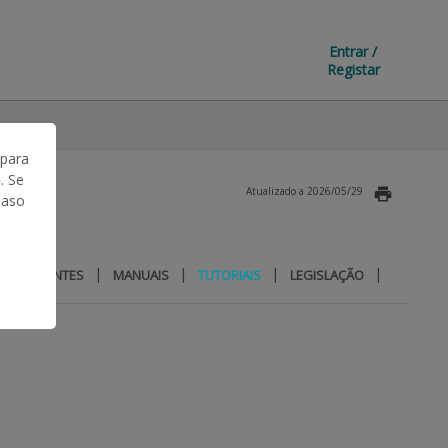
Entrar /
Registar
 para
. Se
Atualizado a 2026/05/29
Caso
|
|
|
|
 FREQUENTES
MANUAIS
TUTORIAIS
LEGISLAÇÃO