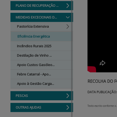
PLANO DE RECUPERAÇÃO ...
MEDIDAS EXCECIONAIS D...
Pastorícia Extensiva
Eficiência Energética
Incêndios Rurais 2025
Destilação de Vinho ...
Apoio Custos Gasóleo...
Febre Catarral - Apo...
RECOLHA DO F
Apoio à Gestão Carga...
DATA PUBLICAÇÃO: 
PESCAS
Texto escrito conforme o
OUTRAS AJUDAS