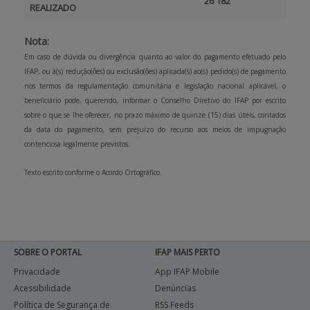
26 182
REALIZADO
Nota:
Em caso de dúvida ou divergência quanto ao valor do pagamento efetuado pelo
IFAP, ou à(s) redução(ões) ou exclusão(ões) aplicada(s) ao(s) pedido(s) de pagamento
nos termos da regulamentação comunitária e legislação nacional aplicável, o
beneficiário pode, querendo, informar o Conselho Diretivo do IFAP por escrito
sobre o que se lhe oferecer, no prazo máximo de quinze (15) dias úteis, contados
da data do pagamento, sem prejuízo do recurso aos meios de impugnação
contenciosa legalmente previstos.
Texto escrito conforme o Acordo Ortográfico.
SOBRE O PORTAL
IFAP MAIS PERTO
Privacidade
App IFAP Mobile
Acessibilidade
Denúncias
Política de Segurança de
RSS Feeds