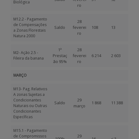
Biológica
ro
M12.2 - Pagamento
28
de Compensações
Saldo
feverei
108
13
a Zonas Florestais
ro
Natura 2000
1ª
28
M2- Ação 2.5 -
Prestaç
feverei
6 214
2 603
Fileira da banana
ão 95%
ro
MARÇO
M13- Pag. Relativos
A zonas Sujeitas a
29
Condicionantes
Saldo
1 868
11 388
Naturais ou Outras
março
Condicionantes
Específicas
M15.1 - Pagamento
29
de Compromissos
100%
16
≤ 3