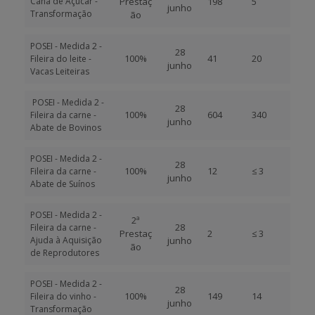
Cana de Açúcar -
Prestaç
198
5
junho
Transformação
ão
POSEI - Medida 2 -
28
100%
41
20
Fileira do leite -
junho
Vacas Leiteiras
POSEI - Medida 2 -
28
100%
604
340
Fileira da carne -
junho
Abate de Bovinos
POSEI - Medida 2 -
28
100%
12
≤ 3
Fileira da carne -
junho
Abate de Suínos
POSEI - Medida 2 -
2ª
28
Fileira da carne -
Prestaç
2
≤ 3
Ajuda à Aquisição
junho
ão
de Reprodutores
POSEI - Medida 2 -
28
100%
149
14
Fileira do vinho -
junho
Transformação