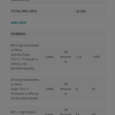
TOTAL ANO 2018
12 239
ANO 2019
FEVEREIRO
M10 Agroambiente
e Clima
28
(exceto Ação
Saldo
feverei
124
1 459
10.1.3 - Proteção e
ro
reforço da
biodiversidade)
M10 Agroambiente
28
e Clima
100%
feverei
6
35
Ação 10.1.3 -
Proteção e reforço
ro
da biodiversidade
28
M11 - Agricultura
Saldo
feverei
31
92