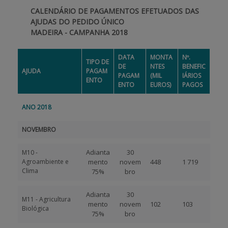
CALENDÁRIO DE PAGAMENTOS EFETUADOS DAS
APOIO AO BENEFICIÁRIO
AJUDAS DO PEDIDO ÚNICO
MADEIRA - CAMPANHA 2018
DATA
MONTA
Nº.
Entrar / Registar
TIPO DE
DE
NTES
BENEFIC
AJUDA
PAGAM
PAGAM
(MIL
IÁRIOS
ENTO
ENTO
EUROS)
PAGOS
ANO 2018
NOVEMBRO
Adianta
30
M10 -
Agroambiente e
mento
novem
448
1 719
Clima
75%
bro
Adianta
30
M11 - Agricultura
mento
novem
102
103
Biológica
75%
bro