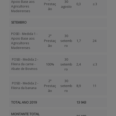
30
Apoio Base aos
Prestaç
0,3
≤ 3
Agricultores
agosto
ão
Madeirenses
SETEMBRO
POSEI - Medida 1 -
2ª
30
Apoio Base aos
Prestaç
setemb
1,7
24
Agricultores
ão
ro
Madeirenses
30
POSEI - Medida 2 -
Fileira da carne -
100%
setemb
2,4
≤ 3
Abate de Bovinos
ro
2ª
30
POSEI - Medida 2 -
Prestaç
setemb
8,9
11
Fileira da banana
ão
ro
TOTAL ANO 2019
13 943
MONTANTE TOTAL