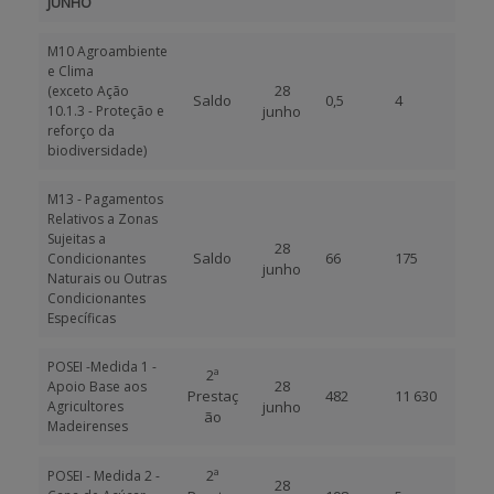
JUNHO
M10 Agroambiente
e Clima
28
(exceto Ação
Saldo
0,5
4
10.1.3 - Proteção e
junho
reforço da
biodiversidade)
M13 - Pagamentos
Relativos a Zonas
Sujeitas a
28
Saldo
66
175
Condicionantes
junho
Naturais ou Outras
Condicionantes
Específicas
POSEI -Medida 1 -
2ª
28
Apoio Base aos
Prestaç
482
11 630
Agricultores
junho
ão
Madeirenses
2ª
POSEI - Medida 2 -
28