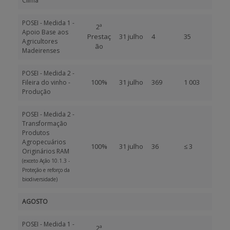
Clima
POSEI - Medida 1 -
2ª
Apoio Base aos
Prestaç
31 julho
4
35
Agricultores
ão
Madeirenses
POSEI - Medida 2 -
100%
31 julho
369
1 003
Fileira do vinho -
Produção
POSEI - Medida 2 -
Transformação
Produtos
Agropecuários
100%
31 julho
36
≤ 3
Originários RAM
(exceto Ação 10.1.3 -
Proteção e reforço da
biodiversidade)
AGOSTO
POSEI - Medida 1 -
2ª