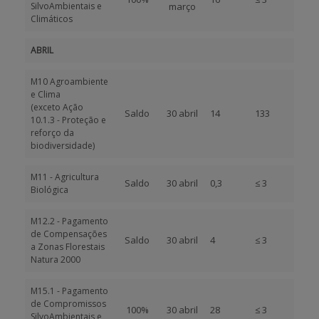
SilvoAmbientais e
março
Climáticos
ABRIL
M10 Agroambiente
e Clima
(exceto Ação
Saldo
30 abril
14
133
10.1.3 - Proteção e
reforço da
biodiversidade)
M11 - Agricultura
Saldo
30 abril
0,3
≤ 3
Biológica
M12.2 - Pagamento
de Compensações
Saldo
30 abril
4
≤ 3
a Zonas Florestais
Natura 2000
M15.1 - Pagamento
de Compromissos
100%
30 abril
28
≤ 3
SilvoAmbientais e