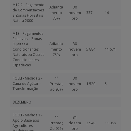
M12.2 - Pagamento
Adianta
30
de Compensações
mento
novem
337
14
a Zonas Florestais
75%
bro
Natura 2000
M13 - Pagamentos
Relativos a Zonas
Adianta
30
Sujeitas a
mento
novem
5 884
11 671
Condicionantes
Naturais ou Outras
75%
bro
Condicionantes
Específicas
1ª
30
POSEI - Medida 2 -
Cana de Açúcar -
Prestaç
novem
1 520
5
Transformação
ão 95%
bro
DEZEMBRO
POSEI - Medida 1 -
1ª
31
Apoio Base aos
Prestaç
dezem
3 949
11 056
Agricultores
ão 95%
bro
Madeirenses