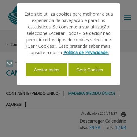
Este sítio utiliza cookies para melhorar a sua
experiência de navegação e para fins
estatísticos. Se consente a sua utilização
seleccione «Aceitar Todos». Se decidir não
Pagamentos
Calendários de Pagamentos Efetuados
permitir certos tipos de cookies seleccione
O IFAP
Campanha 2018
Madeira (Pedido Único)
«Gerir Cookies». Caso pretenda saber mais,
consulte a nossa
Politica de Privacidade.
AJUDAS/APOIOS
Faça Swipe para ver o menu
Aceitar todas
Gerir Cookies
CAMPANHA 2018
INFORMAÇÕES
|
|
CONTINENTE (PEDIDO ÚNICO)
MADEIRA (PEDIDO ÚNICO)
|
AÇORES
ESTATÍSTICAS
Atualizado a 2024/11/27
Descarregar Calendário
xlsx:
39 kB
| ods:
12 kB
PAGAMENTOS