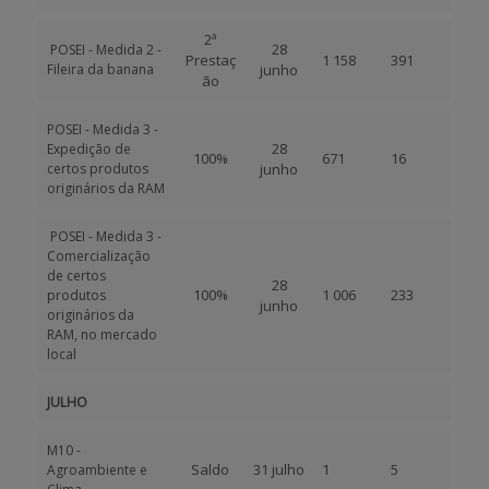
2ª
28
POSEI - Medida 2 -
Prestaç
1 158
391
Fileira da banana
junho
ão
POSEI - Medida 3 -
28
Expedição de
100%
671
16
certos produtos
junho
originários da RAM
POSEI - Medida 3 -
Comercialização
de certos
28
100%
1 006
233
produtos
junho
originários da
RAM, no mercado
local
JULHO
M10 -
Saldo
31 julho
1
5
Agroambiente e