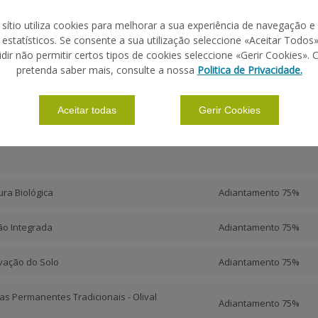
 sítio utiliza cookies para melhorar a sua experiência de navegação e
s estatísticos. Se consente a sua utilização seleccione «Aceitar Todos»
TIPO DE
idir não permitir certos tipos de cookies seleccione «Gerir Cookies». 
PAGAMENTO
pretenda saber mais, consulte a nossa
Politica de Privacidade.
Aceitar todas
Gerir Cookies
tura Biológica
Adiantamento 75%
ão Integrada
Adiantamento 75%
rvação do Solo
Adiantamento 75%
uras Permanentes Tradicionais - Olival
Adiantamento 75%