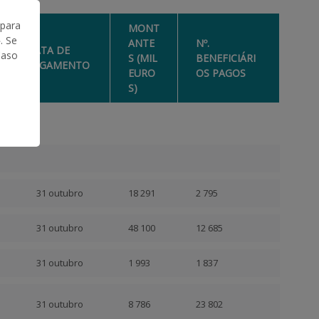
 para
MONT
. Se
ANTE
Nº.
DATA DE
Caso
S (MIL
BENEFICIÁRI
PAGAMENTO
EURO
OS PAGOS
S)
31 outubro
18 291
2 795
31 outubro
48 100
12 685
31 outubro
1 993
1 837
31 outubro
8 786
23 802