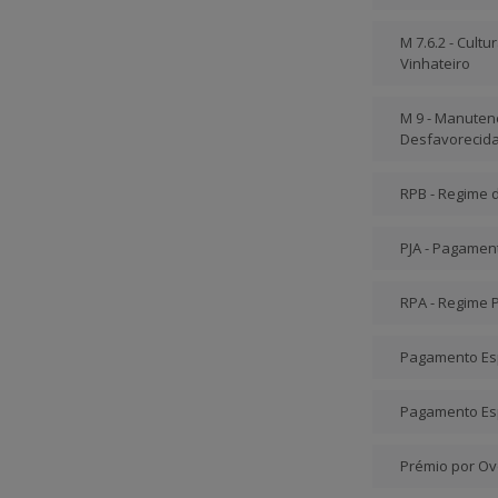
M 7.6.2 - Cult
Vinhateiro
M 9 - Manuten
Desfavorecid
RPB - Regime
PJA - Pagament
RPA - Regime 
Pagamento Esp
Pagamento Esp
Prémio por Ov