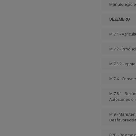
Manutenção e
DEZEMBRO
M 7.1 - Agricul
M 7.2 - Produç
M 7.3.2 - Apoi
M 7.4 - Conse
M 7.8.1 - Rec
Autóctones em
M 9 - Manuten
Desfavorecid
RPB - Regime