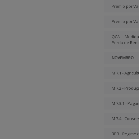
Prémio por Vac
Prémio por Va
QCA I - Medida
Perda de Ren
NOVEMBRO
M 7.1 - Agricul
M 7.2 - Produç
M 7.3.1 - Pag
M 7.4 - Conse
RPB - Regime