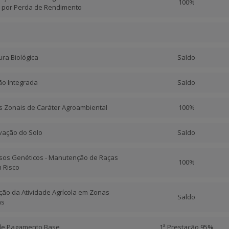
100%
 por Perda de Rendimento
tura Biológica
Saldo
ão Integrada
Saldo
os Zonais de Caráter Agroambiental
100%
rvação do Solo
Saldo
ursos Genéticos - Manutenção de Raças
100%
 Risco
ção da Atividade Agrícola em Zonas
Saldo
as
 de Pagamento Base
1ª Prestação 95%