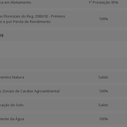
ca em Aleitamento
1ª Prestação 95%
as Florestais do Reg. 2080/92 - Prémios
100%
o e por Perda de Rendimento
18
amentos Natura
Saldo
os Zonais de Caráter Agroambiental
100%
rvação do Solo
Saldo
iciente da Água
100%