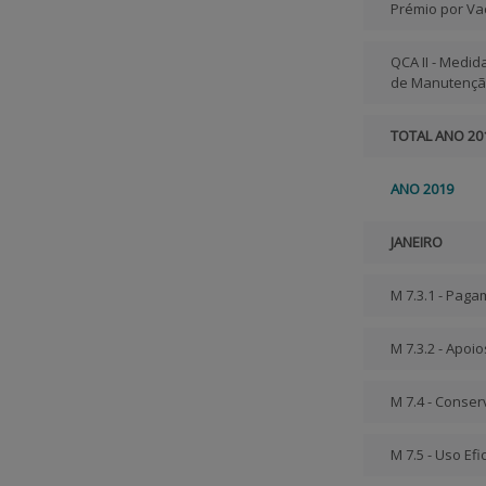
Prémio por Va
QCA II - Medid
de Manutençã
TOTAL ANO 20
ANO 2019
JANEIRO
M 7.3.1 - Pag
M 7.3.2 - Apoi
M 7.4 - Conse
M 7.5 - Uso Ef