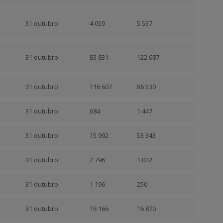
31 outubro
4 059
5 537
31 outubro
83 831
122 687
31 outubro
116 607
86 530
31 outubro
684
1 447
31 outubro
15 992
53 343
31 outubro
2 796
1 022
31 outubro
1 196
250
31 outubro
16 166
16 870