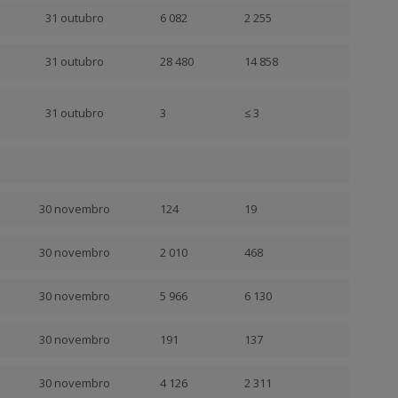
31 outubro
6 082
2 255
31 outubro
28 480
14 858
31 outubro
3
≤ 3
30 novembro
124
19
30 novembro
2 010
468
30 novembro
5 966
6 130
30 novembro
191
137
30 novembro
4 126
2 311