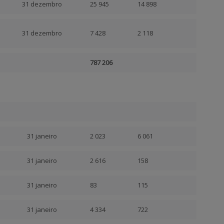
31 dezembro
25 945
14 898
31 dezembro
7 428
2 118
787 206
31 janeiro
2 023
6 061
31 janeiro
2 616
158
31 janeiro
83
115
31 janeiro
4 334
722