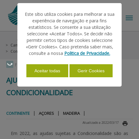
Este sítio utiliza cookies para melhorar a sua
experiência de navegação e para fins
estatísticos. Se consente a sua utilização
seleccione «Aceitar Todos». Se decidir não
Ajudas/Apoios
Condições Gerais
Condicionalidade
permitir certos tipos de cookies seleccione
O IFAP
Campanha 2022
Ajudas Sujeitas à Condicionalidade
«Gerir Cookies». Caso pretenda saber mais,
Continente
consulte a nossa
Politica de Privacidade.
AJUDAS/APOIOS
Faça Swipe para ver o menu
Aceitar todas
Gerir Cookies
AJUDAS SUJEITAS À
INFORMAÇÕES
CONDICIONALIDADE
ESTATÍSTICAS
|
|
|
CONTINENTE
AÇORES
MADEIRA
Atualizado a 2022/03/17
PAGAMENTOS
Em 2022, as ajudas sujeitas a Condicionalidade são as