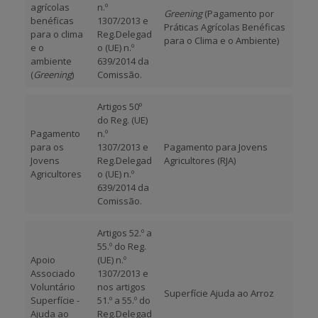
agrícolas
n.º
Greening
(Pagamento por
benéficas
1307/2013 e
Práticas Agrícolas Benéficas
para o clima
Reg.Delegad
para o Clima e o Ambiente)
e o
o (UE) n.º
ambiente
639/2014 da
(
Greening
)
Comissão.
Artigos 50º
do Reg. (UE)
Pagamento
n.º
para os
1307/2013 e
Pagamento para Jovens
Jovens
Reg.Delegad
Agricultores (RJA)
Agricultores
o (UE) n.º
639/2014 da
Comissão.
Artigos 52.º a
55.º do Reg.
Apoio
(UE) n.º
Associado
1307/2013 e
Voluntário
nos artigos
Superfície Ajuda ao Arroz
Superfície -
51.º a 55.º do
Ajuda ao
Reg.Delegad