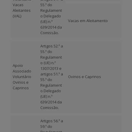
Vacas
55.º do
Aleitantes
Regulament
(VAL)
o Delegado
Vacas em Aleitamento
(UE) n.º
639/2014 da
Comissão.
Artigos 52.º a
55.º do
Regulament
o (UE) n.º
Apoio
1307/2013 e
Associado
artigos 51.º a
Voluntário
Ovinos e Caprinos
55.º do
Ovinos e
Regulament
Caprinos
o Delegado
(UE) n.º
639/2014 da
Comissão.
Artigos 56.º a
59.º do