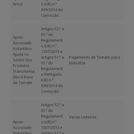
Arroz
o (UE) n.º
639/2014 da
Comissão.
Artigos 52.º a
55.º do
Apoio
Regulament
Associado
o (UE) n.º
Voluntário
1307/2013 e
Ajuda no
artigos 51.º a
Pagamento de Tomate para
Sector dos
55.º do
Indústria
Produtos
Regulament
Transforma
o Delegado
dos à Base
(UE) n.º
de Tomate
639/2014 da
Comissão.
Artigos 52.º a
55.º do
Regulament
Vacas Leiteiras
Apoio
o (UE) n.º
Associado
1307/2013 e
Voluntário
artigos 51.º a