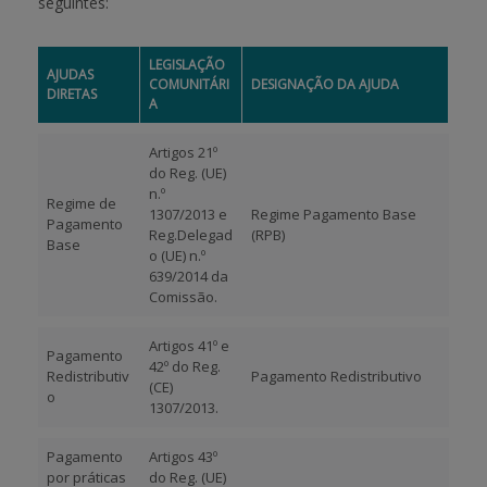
seguintes:
APOIO AO BENEFICIÁRIO
LEGISLAÇÃO
AJUDAS
COMUNITÁRI
DESIGNAÇÃO DA AJUDA
DIRETAS
A
Entrar / Registar
Artigos 21º
do Reg. (UE)
n.º
Regime de
1307/2013 e
Regime Pagamento Base
Pagamento
Reg.Delegad
(RPB)
Base
o (UE) n.º
639/2014 da
Comissão.
Artigos 41º e
Pagamento
42º do Reg.
Redistributiv
Pagamento Redistributivo
(CE)
o
1307/2013.
Pagamento
Artigos 43º
por práticas
do Reg. (UE)