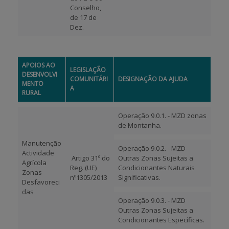
Conselho,
de 17 de
Dez.
APOIOS AO
LEGISLAÇÃO
DESENVOLVI
COMUNITÁRI
DESIGNAÇÃO DA AJUDA
MENTO
A
RURAL
Operação 9.0.1. - MZD zonas
de Montanha.
Manutenção
Operação 9.0.2. - MZD
Actividade
Artigo 31º do
Outras Zonas Sujeitas a
Agrícola
Reg. (UE)
Condicionantes Naturais
Zonas
nº1305/2013
Significativas.
Desfavoreci
das
Operação 9.0.3. - MZD
Outras Zonas Sujeitas a
Condicionantes Específicas.