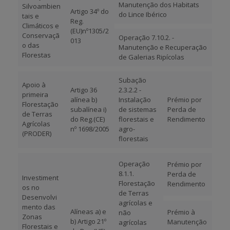
Manutenção dos Habitats
Silvoambien
Artigo 34º do
do Lince Ibérico
tais e
Reg.
Climáticos e
(EU)nº1305/2
Conservaçã
Operação 7.10.2. -
013
o das
Manutenção e Recuperação
Florestas
de Galerias Ripícolas
Subação
Apoio à
Artigo 36
2.3.2.2 -
primeira
alínea b)
Instalação
Prémio por
Florestação
subalínea i)
de sistemas
Perda de
de Terras
do Reg.(CE)
florestais e
Rendimento
Agrícolas
nº 1698/2005
agro-
(PRODER)
florestais
Operação
Prémio por
8.1.1.
Perda de
Investiment
Florestação
Rendimento
os no
de Terras
Desenvolvi
agrícolas e
mento das
Alíneas a) e
Prémio à
não
Zonas
b) Artigo 21º
Manutenção
agrícolas
Florestais e