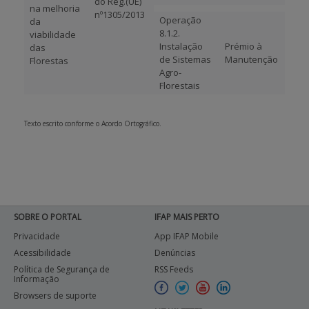
do Reg.(UE)
na melhoria
nº1305/2013
Operação
da
8.1.2.
viabilidade
Instalação
Prémio à
das
de Sistemas
Manutenção
Florestas
Agro-
Florestais
Texto escrito conforme o Acordo Ortográfico.
SOBRE O PORTAL
IFAP MAIS PERTO
Privacidade
App IFAP Mobile
Acessibilidade
Denúncias
Política de Segurança de
RSS Feeds
Informação
Browsers de suporte