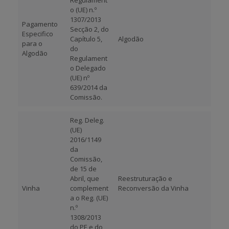
Regulament
o (UE) n.º
1307/2013
Pagamento
Secção 2, do
Especifico
Capítulo 5,
Algodão
para o
do
Algodão
Regulament
o Delegado
(UE) nº
639/2014 da
Comissão.
Reg. Deleg.
(UE)
2016/1149
da
Comissão,
de 15 de
Abril, que
Reestruturação e
Vinha
complement
Reconversão da Vinha
a o Reg. (UE)
n.º
1308/2013
do PE e do