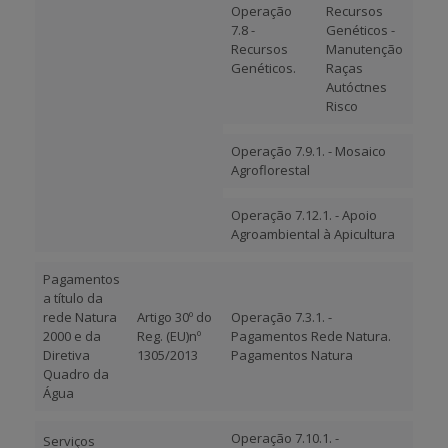
Operação
Recursos
7.8 -
Genéticos -
Recursos
Manutenção
Genéticos.
Raças
Autóctnes
Risco
Operação 7.9.1. - Mosaico
Agroflorestal
Operação 7.12.1. - Apoio
Agroambiental à Apicultura
Pagamentos
a título da
rede Natura
Artigo 30º do
Operação 7.3.1. -
2000 e da
Reg. (EU)nº
Pagamentos Rede Natura.
Diretiva
1305/2013
Pagamentos Natura
Quadro da
Água
Operação 7.10.1. -
Serviços