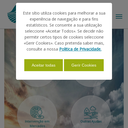
Este sítio utiliza cookies para melhorar a sua
experiência de navegação e para fins
estatísticos. Se consente a sua utilização
seleccione «Aceitar Todos». Se decidir não
permitir certos tipos de cookies seleccione
O IFAP
«Gerir Cookies». Caso pretenda saber mais,
consulte a nossa
Politica de Privacidade.
AJUDAS/APOIOS
Aceitar todas
Gerir Cookies
Ajudas no Pedido
Projetos de
Único
Investimento
INFORMAÇÕES
ESTATÍSTICAS
PAGAMENTOS
Intervenção em
Outras Ajudas
Mercados