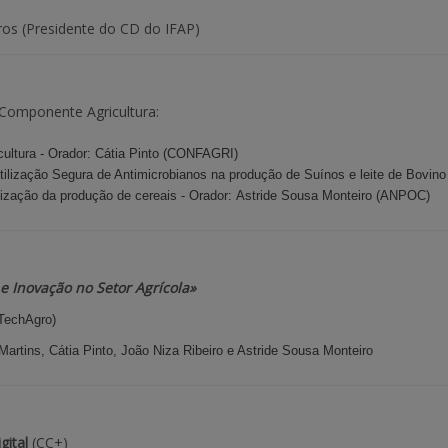
ros (Presidente do CD do IFAP)
Componente Agricultura:
cultura - Orador:
Cátia Pinto (CONFAGRI)
ilização Segura de Antimicrobianos na produção de Suínos e leite de Bovin
nização da produção de cereais
- Orador:
Astride Sousa Monteiro (ANPOC)
e Inovação no Setor Agrícola»
vTechAgro)
artins, Cátia Pinto, João Niza Ribeiro e Astride Sousa Monteiro
ital
(CC+)