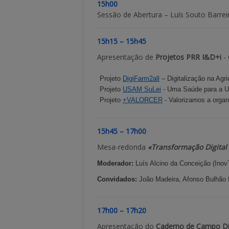
15h00
Sessão de Abertura – Luís Souto Barrei
15h15 – 15h45
Apresentação de
Projetos PRR I&D+i
- 
Projeto
DigiFarm2all
– Digitalização na Agri
Projeto
USAM SuLei
- Uma Saúde para a Ut
Projeto
+VALORCER
- Valorizamos a orga
15h45 – 17h00
Mesa-redonda
«Transformação Digital 
Moderador:
Luís Alcino da Conceição (Ino
Convidados:
João Madeira, Afonso Bulhão M
17h00 – 17h20
Apresentação do
Caderno de Campo Dig