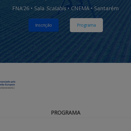
FNA’26 • Sala
Scalabis
• CNEMA • Santarém
Inscrição
Programa
PROGRAMA