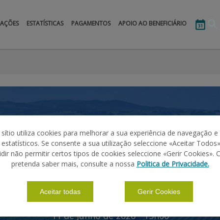
MAÇÕES
ESTATÍSTICAS
PAGAMENTOS
APOIO AO BENEFICIÁRIO
 sítio utiliza cookies para melhorar a sua experiência de navegação e
s estatísticos. Se consente a sua utilização seleccione «Aceitar Todos»
idir não permitir certos tipos de cookies seleccione «Gerir Cookies». 
ltura: Inovar para Tran
pretenda saber mais, consulte a nossa
Politica de Privacidade.
Aceitar todas
Gerir Cookies
11 de Junho de 2026 • 15h00