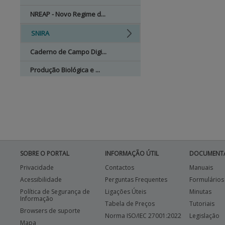
NREAP - Novo Regime d...
SNIRA
Caderno de Campo Digi...
Produção Biológica e ...
Organizações de Produ...
Sistemas de Aconselha...
Observatório Naciona...
ESTATÍSTICAS
SOBRE O PORTAL
INFORMAÇÃO ÚTIL
DOCUMENT
Privacidade
Contactos
Manuais
PAGAMENTOS
Acessibilidade
Perguntas Frequentes
Formulários
Política de Segurança de
Ligações Úteis
Minutas
APOIO AO BENEFICIÁRIO
Informação
Tabela de Preços
Tutoriais
Browsers de suporte
Norma ISO/IEC 27001:2022
Legislação
Mapa