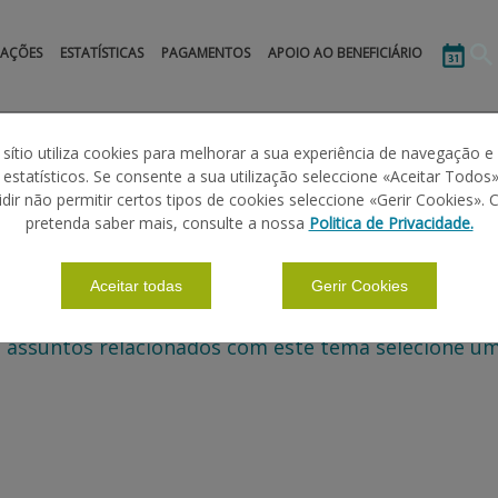
MAÇÕES
ESTATÍSTICAS
PAGAMENTOS
APOIO AO BENEFICIÁRIO
 sítio utiliza cookies para melhorar a sua experiência de navegação e
s estatísticos. Se consente a sua utilização seleccione «Aceitar Todos»
idir não permitir certos tipos de cookies seleccione «Gerir Cookies». 
pretenda saber mais, consulte a nossa
Politica de Privacidade.
Aceitar todas
Gerir Cookies
 assuntos relacionados com este tema selecione um