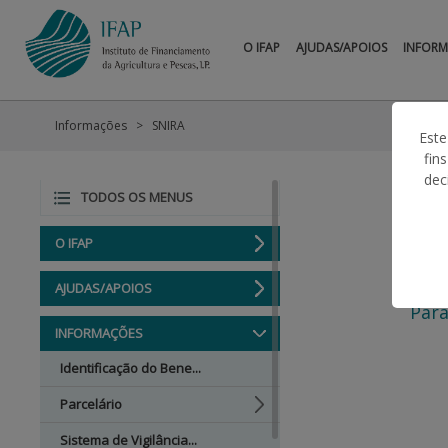
O IFAP
AJUDAS/APOIOS
INFOR
Informações
SNIRA
Este
fin
dec
TODOS OS MENUS
O IFAP
AJUDAS/APOIOS
Para
INFORMAÇÕES
Identificação do Bene...
Parcelário
Sistema de Vigilância...