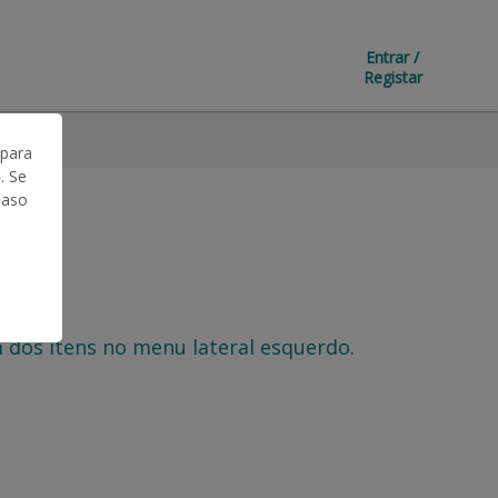
Entrar /
Registar
 para
. Se
Caso
 dos itens no menu lateral esquerdo.