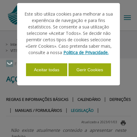
Este sítio utiliza cookies para melhorar a sua
experiência de navegação e para fins
estatísticos. Se consente a sua utilização
seleccione «Aceitar Todos». Se decidir não
Ajudas/Apoios
Outras Ajudas
Histórico
permitir certos tipos de cookies seleccione
O IFAP
Intervençao em Mercados
Vinho e Vinha
«Gerir Cookies». Caso pretenda saber mais,
VITIS - PNA 2008-2013
Açores
Legislação
consulte a nossa
Politica de Privacidade.
AJUDAS/APOIOS
Faça Swipe para ver o menu
Aceitar todas
Gerir Cookies
AÇORES
INFORMAÇÕES
|
|
REGRAS E INFORMAÇÕES BÁSICAS
CALENDÁRIO
DEFINIÇÕES
ESTATÍSTICAS
|
|
|
MANUAIS / FORMULÁRIOS
LEGISLAÇÃO
Atualizado a 2023/01/03
PAGAMENTOS
Não existe atualmente conteúdo a apresentar neste
âmbito.