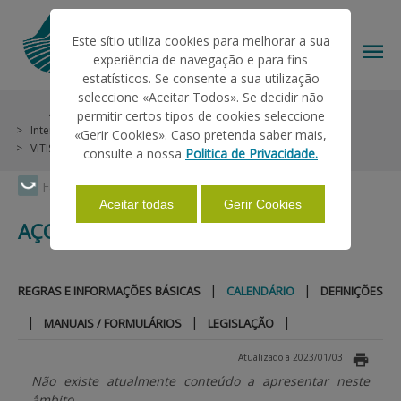
Este sítio utiliza cookies para melhorar a sua
experiência de navegação e para fins
estatísticos. Se consente a sua utilização
seleccione «Aceitar Todos». Se decidir não
Ajudas/Apoios
Outras Ajudas
Histórico
permitir certos tipos de cookies seleccione
O IFAP
Intervençao em Mercados
Vinho e Vinha
«Gerir Cookies». Caso pretenda saber mais,
VITIS - PNA 2008-2013
Açores
Calendário
consulte a nossa
Politica de Privacidade.
AJUDAS/APOIOS
Faça Swipe para ver o menu
Aceitar todas
Gerir Cookies
AÇORES
INFORMAÇÕES
|
|
REGRAS E INFORMAÇÕES BÁSICAS
CALENDÁRIO
DEFINIÇÕES
ESTATÍSTICAS
|
|
|
MANUAIS / FORMULÁRIOS
LEGISLAÇÃO
Atualizado a 2023/01/03
PAGAMENTOS
Não existe atualmente conteúdo a apresentar neste
âmbito.