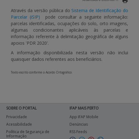
Através da versão pública do
Sistema de Identificação do
APOIO AO BENEFICIÁRIO
Parcelar (iSIP)
pode consultar a seguinte informação:
parcelas identificadas, ocupações do solo, orto imagens,
algumas condicionantes aplicáveis às parcelas e
Entrar / Registar
informação referente à delimitação geográfica de alguns
apoios 'PDR 2020'.
A informação disponibilizada nesta versão não inclui
quaisquer dados referentes aos beneficiários.
Texto escrito conforme o Acordo Ortográfico.
SOBRE O PORTAL
IFAP MAIS PERTO
Privacidade
App IFAP Mobile
Acessibilidade
Denúncias
Política de Segurança de
RSS Feeds
Informação