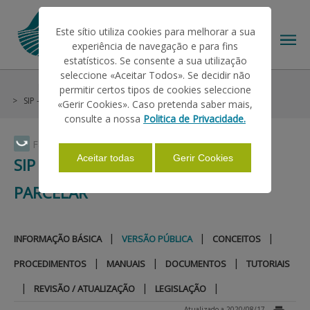
Este sítio utiliza cookies para melhorar a sua
experiência de navegação e para fins
estatísticos. Se consente a sua utilização
seleccione «Aceitar Todos». Se decidir não
Informações
Parcelário
permitir certos tipos de cookies seleccione
O IFAP
SIP - Sistema de Identificação Parcelar
Versão Pública
«Gerir Cookies». Caso pretenda saber mais,
consulte a nossa
Politica de Privacidade.
AJUDAS/APOIOS
Faça Swipe para ver o menu
Aceitar todas
Gerir Cookies
SIP - SISTEMA DE IDENTIFICAÇÃO
PARCELAR
INFORMAÇÕES
|
|
|
INFORMAÇÃO BÁSICA
VERSÃO PÚBLICA
CONCEITOS
ESTATÍSTICAS
|
|
|
PROCEDIMENTOS
MANUAIS
DOCUMENTOS
TUTORIAIS
|
|
|
REVISÃO / ATUALIZAÇÃO
LEGISLAÇÃO
PAGAMENTOS
Atualizado a 2020/08/17