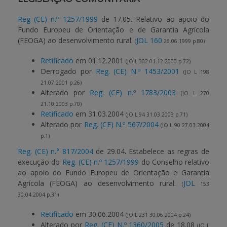
Reg (CE) n.º 1257/1999
de 17.05. Relativo ao apoio do
APOIO AO BENEFICIÁRIO
Fundo Europeu de Orientação e de Garantia Agrícola
(FEOGA) ao desenvolvimento rural.
JOL 160
(
26.06.1999 p.80)
Entrar / Registar
Retificado
em 01.12.2001
(JO L 302 01.12.2000 p.72)
Derrogado por
Reg. (CE) N.º 1453/2001
(JO L 198
21.07.2001 p.26)
Alterado por
Reg. (CE) n.º 1783/2003
(JO L 270
21.10.2003 p.70)
Retificado
em 31.03.2004
(JO L 94 31.03.2003 p.71)
Alterado por
Reg. (CE) N.º 567/2004
(JO L 90 27.03.2004
p.1)
Reg. (CE) n.° 817/2004
de 29.04
.
Estabelece as regras de
execução do
Reg. (CE) n.º 1257/1999
do Conselho relativo
ao apoio do Fundo Europeu de Orientação e Garantia
Agrícola (FEOGA) ao desenvolvimento rural.
JOL
(
153
30.04.2004 p.31)
Retificado
em 30.06.2004
(JO L 231 30.06.2004 p.24)
Alterado por
Reg. (CE) N.º 1360/2005
de 18.08
(JO L