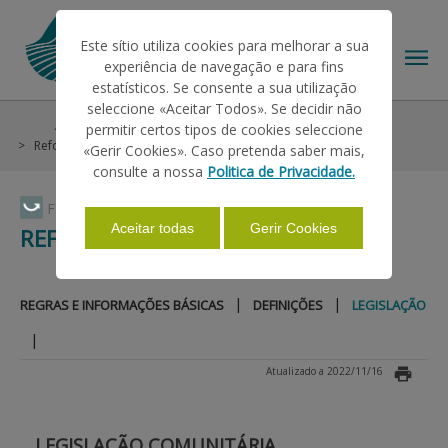
Este sítio utiliza cookies para melhorar a sua
experiência de navegação e para fins
estatísticos. Se consente a sua utilização
seleccione «Aceitar Todos». Se decidir não
Ajudas/Apoios
Outras Ajudas
Histórico
permitir certos tipos de cookies seleccione
O IFAP
Reforma Antecipada
Legislação
«Gerir Cookies». Caso pretenda saber mais,
consulte a nossa
Politica de Privacidade.
AJUDAS/APOIOS
Faça Swipe para ver o menu
Aceitar todas
Gerir Cookies
REFORMA ANTECIPADA
INFORMAÇÕES
|
|
REGRAS E INFORMAÇÕES BÁSICAS
DEFINIÇÕES
LEGISLAÇÃO
|
ESTATÍSTICAS
Atualizado a 2022/11/16
PAGAMENTOS
LEGISLAÇÃO COMUNITÁRIA