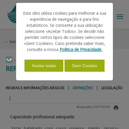
Este sítio utiliza cookies para melhorar a sua
experiência de navegação e para fins
estatísticos. Se consente a sua utilização
seleccione «Aceitar Todos». Se decidir não
Ajudas/Apoios
Outras Ajudas
Histórico
permitir certos tipos de cookies seleccione
O IFAP
Reforma Antecipada
Definições
«Gerir Cookies». Caso pretenda saber mais,
consulte a nossa
Politica de Privacidade.
AJUDAS/APOIOS
Faça Swipe para ver o menu
Aceitar todas
Gerir Cookies
REFORMA ANTECIPADA
INFORMAÇÕES
|
|
REGRAS E INFORMAÇÕES BÁSICAS
DEFINIÇÕES
LEGISLAÇÃO
|
ESTATÍSTICAS
Atualizado a 2017/03/03
Capacidade profissional adequada
:
PAGAMENTOS
Estar habilitado com curso superior, médio, técnico-