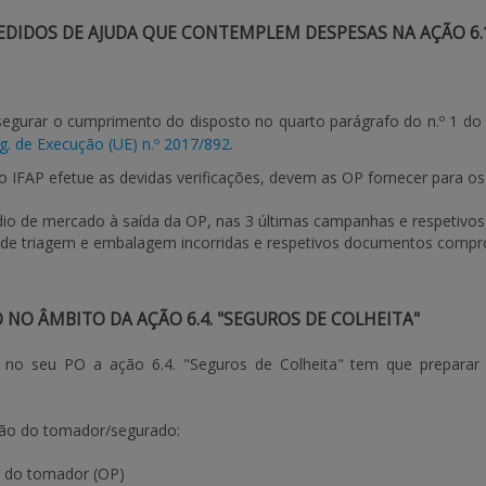
EDIDOS DE AJUDA QUE CONTEMPLEM DESPESAS NA AÇÃO 6.1
gurar o cumprimento do disposto no quarto parágrafo do n.º 1 do 
g. de Execução (UE) n.º 2017/892
.
o IFAP efetue as devidas verificações, devem as OP fornecer para os
io de mercado à saída da OP, nas 3 últimas campanhas e respetivo
de triagem e embalagem incorridas e respetivos documentos compro
NO ÂMBITO DA AÇÃO 6.4. "SEGUROS DE COLHEITA"
 no seu PO a ação 6.4. "Seguros de Colheita" tem que preparar 
ação do tomador/segurado:
 do tomador (OP)