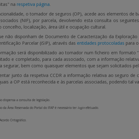
itas" na
respetiva página
.
ncionalidade, o tomador de seguros (OP), acede aos elementos de ba
ociados (NIF), por parcela, devolvendo esta consulta os seguintes
o concelho, localização, área útil e ocupação cultural.
e não disponham de Documento de Caracterização da Exploração Ag
ntificação Parcelar (iSIP), através das
entidades protocoladas
para o 
ormação será disponibilizado ao tomador num ficheiro em formato “.
itado e completado, para cada associado, com a informação relativa
r a segurar, bem como quaisquer elementos que sejam solicitados pel
ntar junto da respetiva CCDR a informação relativa ao seguro de co
quais a OP está reconhecida e às parcelas associadas, podendo tal va
o dispensa a consulta de legislação.
o da Área Reservada do Portal do IFAP é necessário ter
login
efetuado.
 Acordo Ortográfico.