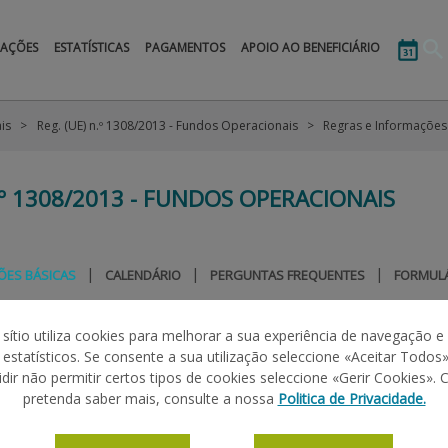
MAÇÕES
ESTATÍSTICAS
PAGAMENTOS
APOIO AO BENEFICIÁRIO
is
Reg. (UE) n.º 1308/2013 - Fundos Operacionais
Regras e Informações
.º 1308/2013 - FUNDOS OPERACIONAIS
|
|
|
ÕES BÁSICAS
CALENDÁRIO
PERGUNTAS FREQUENTES
FORMUL
 sítio utiliza cookies para melhorar a sua experiência de navegação e
MENTO
s estatísticos. Se consente a sua utilização seleccione «Aceitar Todos»
idir não permitir certos tipos de cookies seleccione «Gerir Cookies». 
dos Operacionais das Organizações de Produtores de Frutas e Prod
pretenda saber mais, consulte a nossa
Politica de Privacidade.
ndições de competitividade dos produtores e dos seus produtos a
mercado. Pretende ainda melhorar as suas condições de produção e