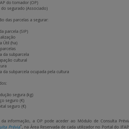
AP do tomador (OP)
 do segurado (Associado)
ção das parcelas a segurar:
da parcela (SIP)
alização
a Útil (ha)
parcelas
a da subparcela
pação cultural
tura
a da subparcela ocupada pela cultura
dos:
dução segura (kg)
ço seguro (€)
ital seguro (€)
 da informação, a OP pode aceder ao Módulo de Consulta Prévi
*
ulta Prévia
, na Área Reservada de cada utilizador no Portal do IF