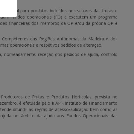
Portugal para produtos incluídos nos setores das frutas e
stituam fundos operacionais (FO) e executem um programa
uições financeiras dos membros da OP e/ou da própria OP e
s Competentes das Regiões Autónomas da Madeira e dos
mas operacionais e respetivos pedidos de alteração.
a, nomeadamente: receção dos pedidos de ajuda, controlo
rodutores de Frutas e Produtos Hortícolas, prevista no
zembro, é efetuada pelo IFAP - Instituto de Financiamento
etende difundir as regras de acesso/aplicação bem como as
 ajuda no âmbito da ajuda aos Fundos Operacionais das