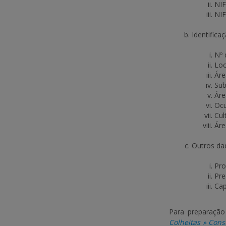
NIF
NIF
Identifica
Nº 
Loc
Áre
Sub
Áre
Ocu
Cul
Áre
Outros da
Pro
Pre
Cap
Para preparação
Colheitas » Cons