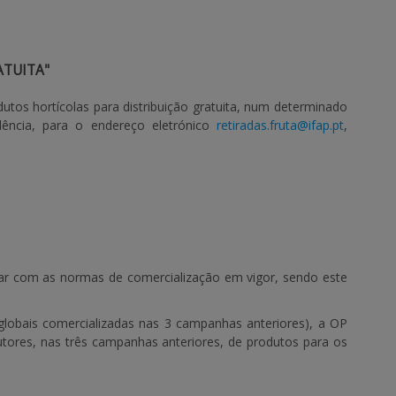
ATUITA"
tos hortícolas para distribuição gratuita, num determinado
edência, para o endereço eletrónico
retiradas.fruta@ifap.pt
,
rar com as normas de comercialização em vigor, sendo este
globais comercializadas nas 3 campanhas anteriores), a OP
tores, nas três campanhas anteriores, de produtos para os