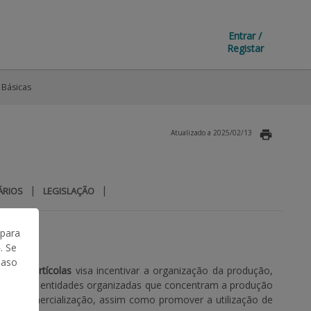
Entrar /
Registar
 Básicas
Atualizado a 2025/02/13
|
|
ÁRIOS
LEGISLAÇÃO
 para
. Se
Caso
utos Hortícolas
visa incentivar a organização da produção,
través de entidades organizadas que concentram a produção
 de comercialização, assim como promover a utilização de