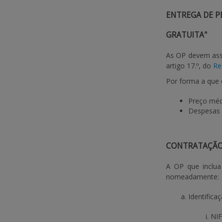
ENTREGA DE P
GRATUITA"
As OP devem asse
artigo 17.º, do
Re
Por forma a que 
Preço méd
Despesas 
CONTRATAÇÃO 
A OP que inclua
nomeadamente:
Identific
NIF