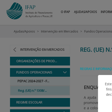
O IFAP
AJUDAS/APOIOS
INFOR
Ajudas/Apoios
Intervenção em Mercados
Fundos Operaciona
REG. (UE) N
INTERVENÇÃO EM MERCADOS
ORGANIZAÇÕES DE PROD...
REGRAS E INFORMAÇ
FUNDOS OPERACIONAIS
PEPAC 2024-2027 - F...
Este
ENQUADRA
fin
Reg. (UE) n.º 1308/...
dec
A ajuda aos
Fun
REGIME ESCOLAR
promovendo as co
e a colocam no 