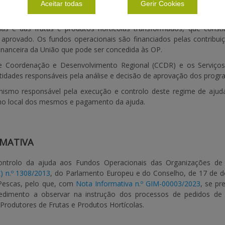
peitem o ambiente.
Aceitar todas
Gerir Cookies
 desta ajuda as organizações de produtores (OP) reconhecidas em 
olas e das frutas e produtos hortícolas transformados, que con
 aprovado. Os fundos operacionais são financiados pelas contrib
financeira da União que pode ser concedida às OP.
e Coordenação e Desenvolvimento Regional (CCDR) e os Serviço
tidades responsáveis pela análise e decisão de aprovação dos progra
nismo responsável pela execução e controlo deste regime de ajud
 no local dos mesmos e pagamento da ajuda.
MATIVA
ntrolo da ajuda aos Fundos Operacionais das Organizações de P
) n.º 1308/2013
, do Parlamento Europeu e do Conselho, de 17 de de
 Pescas, pelo que, com
Nota Informativa n.º GIM-00003/2023
, se pr
dimento a observar na instrução dos processos de pedidos de
Produtores de Frutas e Produtos Hortícolas.