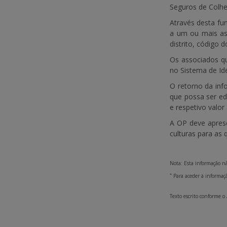
Seguros de Colhe
Através desta fu
a um ou mais ass
distrito, código d
Os associados qu
no Sistema de Ide
O retorno da inf
que possa ser ed
e respetivo valo
A OP deve aprese
culturas para as 
Nota: Esta informação nã
*
Para aceder à informaçã
Texto escrito conforme o