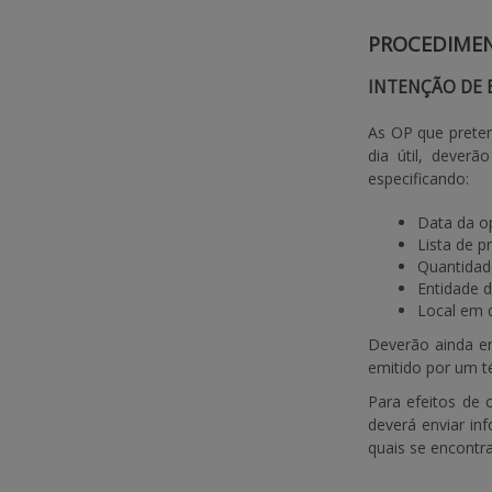
PROCEDIME
INTENÇÃO DE 
As OP que preten
dia útil, dever
especificando:
Data da op
Lista de p
Quantidade
Entidade d
Local em 
Deverão ainda en
emitido por um té
Para efeitos de 
deverá enviar in
quais se encontr