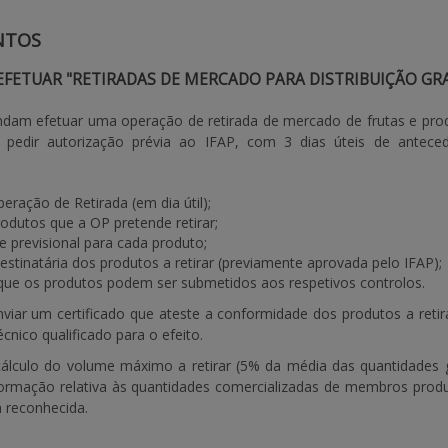
NTOS
EFETUAR "RETIRADAS DE MERCADO PARA DISTRIBUIÇÃO GR
dam efetuar uma operação de retirada de mercado de frutas e produ
ão pedir autorização prévia ao IFAP, com 3 dias úteis de antec
eração de Retirada (em dia útil);
rodutos que a OP pretende retirar;
 previsional para cada produto;
estinatária dos produtos a retirar (previamente aprovada pelo IFAP);
que os produtos podem ser submetidos aos respetivos controlos.
viar um certificado que ateste a conformidade dos produtos a reti
cnico qualificado para o efeito.
cálculo do volume máximo a retirar (5% da média das quantidades 
formação relativa às quantidades comercializadas de membros produ
a reconhecida.