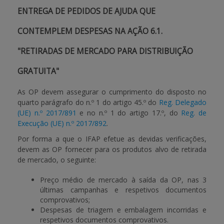
ENTREGA DE PEDIDOS DE AJUDA QUE
CONTEMPLEM DESPESAS NA AÇÃO 6.1.
"RETIRADAS DE MERCADO PARA DISTRIBUIÇÃO
GRATUITA"
As OP devem assegurar o cumprimento do disposto no
quarto parágrafo do n.º 1 do artigo 45.º do
Reg. Delegado
(UE) n.º 2017/891
e no n.º 1 do artigo 17.º, do
Reg. de
Execução (UE) n.º 2017/892
.
Por forma a que o IFAP efetue as devidas verificações,
devem as OP fornecer para os produtos alvo de retirada
de mercado, o seguinte:
Preço médio de mercado à saída da OP, nas 3
últimas campanhas e respetivos documentos
comprovativos;
Despesas de triagem e embalagem incorridas e
respetivos documentos comprovativos.