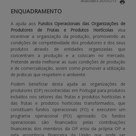
Atualizado a 2025/02/13
ENQUADRAMENTO
APOIO AO BENEFICIÁRIO
A ajuda aos
Fundos Operacionais das Organizações de
Produtores de Frutas e Produtos Hortícolas
visa
Entrar / Registar
incentivar a organização da produção, promovendo as
condições de competitividade dos produtores e dos seus
produtos através de entidades organizadas que
concentram a produção e a colocam no mercado.
Pretende ainda melhorar as suas condições de produção
e de comercialização, assim como promover a utilização
de práticas que respeitem o ambiente.
Podem beneficiar desta ajuda as organizações de
produtores (OP) reconhecidas em Portugal para produtos
incluídos nos setores das frutas e produtos hortícolas e
das frutas e produtos hortícolas transformados, que
constituam fundos operacionais (FO) e executem um
programa operacional (PO) aprovado. Os fundos
operacionais são financiados pelas contribuições
financeiras dos membros da OP e/ou da própria OP e
pela assistência financeira da União que pode ser