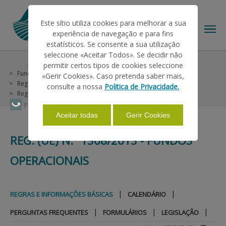
Este sítio utiliza cookies para melhorar a sua
experiência de navegação e para fins
estatísticos. Se consente a sua utilização
seleccione «Aceitar Todos». Se decidir não
Ajudas/Apoios
Intervenção em Mercados
permitir certos tipos de cookies seleccione
O IFAP
Fundos Operacionais
«Gerir Cookies». Caso pretenda saber mais,
Reg. (UE) n.º 1308/2013 - Fundos Operacionais
consulte a nossa
Politica de Privacidade.
Regras e Informações Básicas
AJUDAS/APOIOS
Faça Swipe para ver o menu
Aceitar todas
Gerir Cookies
REG. (UE) N.º 1308/2013 - FUNDOS
INFORMAÇÕES
OPERACIONAIS
ESTATÍSTICAS
|
|
REGRAS E INFORMAÇÕES BÁSICAS
CALENDÁRIO
|
|
|
PAGAMENTOS
PERGUNTAS FREQUENTES
FORMULÁRIOS
LEGISLAÇÃO