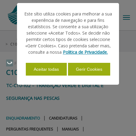
Este sítio utiliza cookies para melhorar a sua
experiência de navegação e para fins
estatísticos. Se consente a sua utilização
seleccione «Aceitar Todos». Se decidir não
Ajudas/Apoios
Plano de Recuperação e Resiliência
permitir certos tipos de cookies seleccione
O IFAP
C10 - Mar
Enquadramento
«Gerir Cookies». Caso pretenda saber mais,
consulte a nossa
Politica de Privacidade.
AJUDAS/APOIOS
Faça Swipe para ver o menu
Aceitar todas
Gerir Cookies
C10 - MAR
INFORMAÇÕES
TC-C10-I02 – TRANSIÇÃO VERDE E DIGITAL E
SEGURANÇA NAS PESCAS
ESTATÍSTICAS
|
|
ENQUADRAMENTO
CANDIDATURAS
PAGAMENTOS
|
|
PERGUNTAS FREQUENTES
MANUAIS