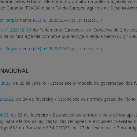
laborar pelos Estados-Membros no âmbito da política agrícola co
 de Garantia (FEAGA) e pelo Fundo Europeu Agrícola de Desenvolvim
por
Regulamento (UE) n.º 2025/2649
(JO L 31.12.2025 p.1)
) n.º 2021/2116
do Parlamento Europeu e do Conselho de 2 de deze
da política agrícola comum e que revoga o Regulamento (UE) 1306
por
Regulamento (UE) n.º 2025/2649
(JO L 31.12.2025 p.1)
 NACIONAL
5/2023
, de 25 de janeiro - Estabelece o modelo de governação dos
)
12/2023
, de 24 de fevereiro - Estabelece as normas gerais do Plano
2023
, de 23 de fevereiro - Estabelece os termos e os critérios ap
s, para efeitos da aplicação das reduções e exclusões previstas n
rtigo 66.º da Portaria n.º 54-C/2023, de 27 de fevereiro, e 7 do arti