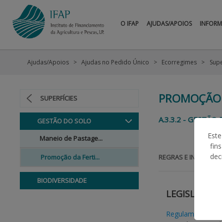
O IFAP
AJUDAS/APOIOS
INFOR
Ajudas/Apoios
Ajudas no Pedido Único
Ecorregimes
Supe
PROMOÇÃO 
SUPERFÍCIES
A.3.3.2 - GESTÃ
GESTÃO DO SOLO
Este
Maneio de Pastage...
fin
dec
Promoção da Ferti...
REGRAS E INFORMAÇ
BIODIVERSIDADE
LEGISLAÇÃO
Regulamento (UE