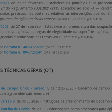
P/2023
, de 27 de fevereiro - Estabelece os princípios e os procedi
102.º do Regulamento (EU) 2021/2115 aplicados ao eixo «A — Rendim
oios previstos nas portarias relativas às intervenções dos domín
gramas de ação em áreas sensíveis»
.
(DR 41 I 27.02.2023 p.332-(417))
Q/2023
, de 27 de fevereiro - Estabelece a nomenclatura das ocupaçõe
ubparcela agrícola, as regras de elegibilidade da superfície agrícol
grícolas e ambientais das terras.
(DR 41 I 27.02.2023 p.332-(423))
por
Portaria n.º 482-A/2025/1
(DR 251 I 31.12.2025)
por
Portaria n.º 80-C/2024/1
(DRE I 45 04.03.2024)
S TÉCNICAS GERAIS (OT)
 de Campo Único - versão 7
, de 12.05.2026 - Caderno de campo ún
os e agroambientais. (
)
fonte: GPP
 versão 8
, de 06.05.2026 - Instruções de preenchimento do Caderno
Partilha de Dados
, de 29.03 - Informações complementares para ap