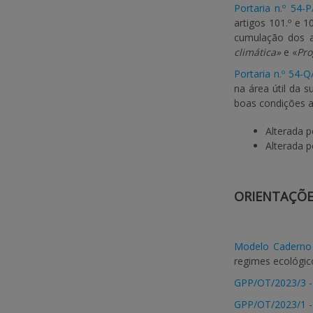
Portaria n.º 54-
artigos 101.º e 
cumulação dos ap
climática»
e «
Pro
Portaria n.º 54-
na área útil da s
boas condições a
Alterada 
Alterada 
ORIENTAÇÕE
Modelo Caderno
regimes ecológic
GPP/OT/2023/3 -
GPP/OT/2023/1 - 