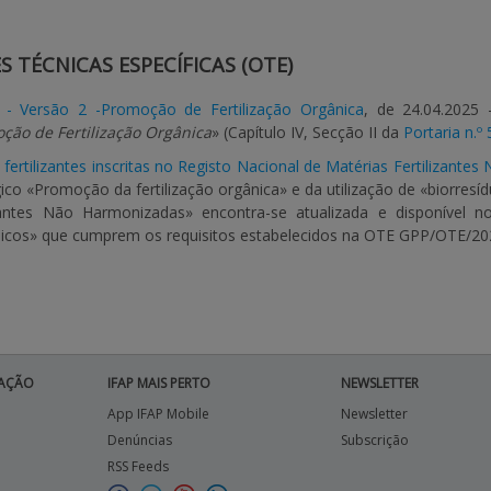
 TÉCNICAS ESPECÍFICAS (OTE)
- Versão 2 -Promoção de Fertilização Orgânica
, de 24.04.2025
ção de Fertilização Orgânica
» (Capítulo IV, Secção II da
Portaria n.º
 fertilizantes inscritas no Registo Nacional de Matérias Fertilizant
co «Promoção da fertilização orgânica» e da utilização de «biorresí
izantes Não Harmonizadas» encontra-se atualizada e disponível 
nicos» que cumprem os requisitos estabelecidos na OTE GPP/OTE/20
AÇÃO
IFAP MAIS PERTO
NEWSLETTER
App IFAP Mobile
Newsletter
Denúncias
Subscrição
RSS Feeds