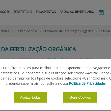
MAÇÕES
ESTATÍSTICAS
PAGAMENTOS
APOIO AO BENEFICIÁRIO
rfícies
Gestão do Solo
Promoção da Fertilização Orgânica
Legisla
DA FERTILIZAÇÃO ORGÂNICA
O DO SOLO - PROMOÇÃO DA FERTILIZAÇÃO ORGÂNICA
 sítio utiliza cookies para melhorar a sua experiência de navegação e
s estatísticos. Se consente a sua utilização seleccione «Aceitar Todos»
|
|
idir não permitir certos tipos de cookies seleccione «Gerir Cookies». 
ÕES BÁSICAS
GRUPOS DE PAGAMENTO
PERGUNTAS FREQUENTES
pretenda saber mais, consulte a nossa
Politica de Privacidade.
 COMUNITÁRIA
Aceitar todas
Gerir Cookies
) n.º 2021/2115
do Parlamento Europeu e do Conselho de 2 de dez