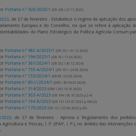
por
Portaria n.º 426/2025/1
(DR 230 I 27.11.2025)
/2023
, de 27 de fevereiro - Estabelece o regime de aplicação dos ap
arlamento Europeu e do Conselho, no que se refere à aplicação 
tentabilidade» do Plano Estratégico da Política Agrícola Comum pa
por
Portaria n.º 482-A/2025/1
(DR 251 I 31.12.2025)
por
Portaria n.º 196/2025/1
(DR 76 I 17.04.2025)
por
Portaria n.º 361/2024/1
(DR 252 I 30.12.2024)
por
Portaria n.º 155-A/2024/1
(DR 101 I 24.05.2024)
por
Portaria n.º 153/2024/1
(DR 85 I 02.05.2024)
por
Portaria n.º 80-C/2024/1
(DRE I 45 04.03.2024)
por
Portaria n.º 314/2023
(DRE I 203 19.10.2023)
por
Portaria n.º 303-A/2023
(DR 194 I 06.10.2023 p.2-4)
por
Portaria n.º 194-B/2023
(DR 131 I 07.07.2023 p.109-(2)
por
Portaria n.º 175/2023
(DR 121 I 23.06.2023 p.20)
L/2023
, de 27 de fevereiro - Aprova o Regulamento dos pedidos
Agricultura e Pescas, I. P. (IFAP, I. P.), no âmbito das intervenções 
)