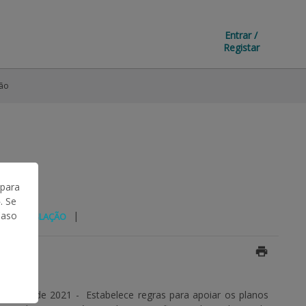
Entrar /
Registar
ção
 para
. Se
|
|
Caso
LEGISLAÇÃO
embro de 2021 - Estabelece regras para apoiar os planos