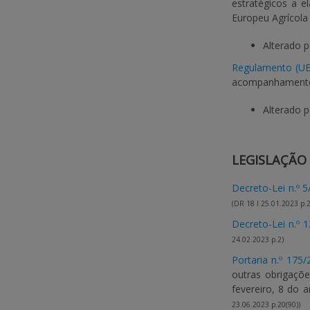
estratégicos a e
Europeu Agrícola
Alterado 
Regulamento (UE
acompanhamento 
Alterado 
LEGISLAÇÃO
Decreto-Lei n.º 
(DR 18 I 25.01.2023 p.2
Decreto-Lei n.º 
24.02.2023 p.2)
Portaria n.º 175/
outras obrigaçõe
fevereiro, 8 do a
23.06.2023 p.20(90))