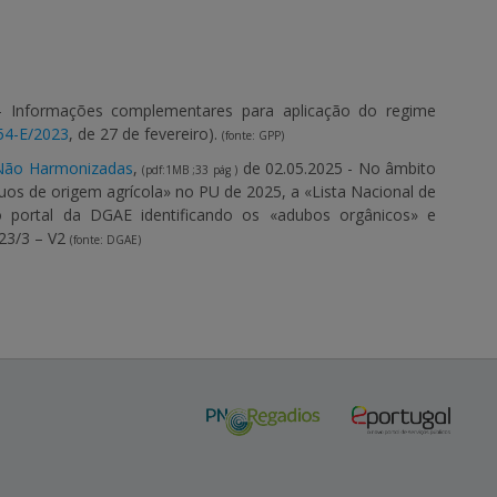
 - Informações complementares para aplicação do regime
 54-E/2023
, de 27 de fevereiro).
(fonte: GPP)
es Não Harmonizadas
,
de 02.05.2025 - No âmbito
(pdf:1MB ;33 pág )
duos de origem agrícola» no PU de 2025, a «Lista Nacional de
no portal da DGAE identificando os «adubos orgânicos» e
23/3 – V2
(fonte: DGAE)