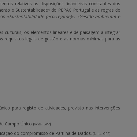
mentos relativos às disposições financeiras constantes dos
ento e Sustentabilidade» do PEPAC Portugal e as regras de
ios «
Sustentabilidade (ecorregime)
»,
«Gestão ambiental e
s culturais, os elementos lineares e de paisagem a integrar
a, os requisitos legais de gestão e as normas mínimas para as
ico para registo de atividades, previsto nas intervenções
 de Campo Único (
)
fonte: GPP
licação do compromisso de Partilha de Dados.
(fonte: GPP)