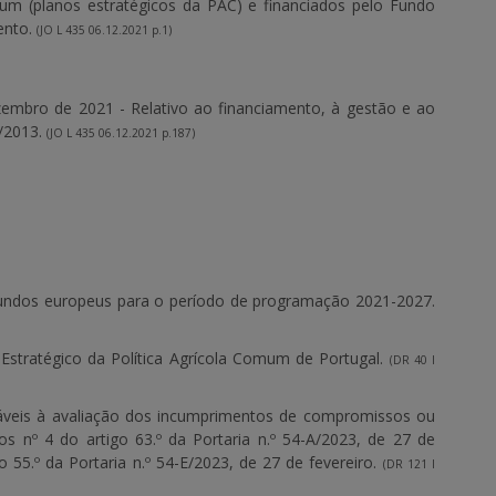
mum (planos estratégicos da PAC) e financiados pelo Fundo
ento.
(JO L 435 06.12.2021 p.1)
mbro de 2021 - Relativo ao financiamento, à gestão e ao
/2013.
(JO L 435 06.12.2021 p.187)
 fundos europeus para o período de programação 2021-2027.
 Estratégico da Política Agrícola Comum de Portugal.
(DR 40 I
licáveis à avaliação dos incumprimentos de compromissos ou
os nº 4 do artigo 63.º da Portaria n.º 54-A/2023, de 27 de
go 55.º da Portaria n.º 54-E/2023, de 27 de fevereiro.
(DR 121 I