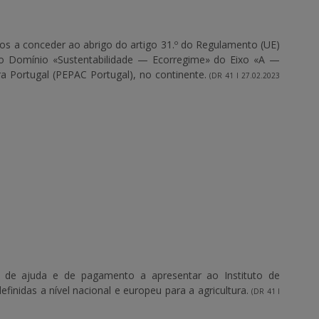
oios a conceder ao abrigo do artigo 31.º do Regulamento (UE)
do Domínio «Sustentabilidade — Ecorregime» do Eixo «A —
ra Portugal (PEPAC Portugal), no continente.
(DR 41 I 27.02.2023
 de ajuda e de pagamento a apresentar ao Instituto de
definidas a nível nacional e europeu para a agricultura.
(DR 41 I