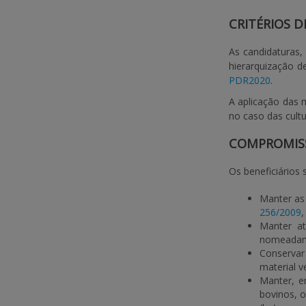
CRITÉRIOS D
As candidaturas
hierarquização 
PDR2020
.
A aplicação das 
no caso das cult
COMPROMISS
Os beneficiários
Manter as
256/2009
,
Manter at
nomeadamen
Conservar 
material v
Manter, e
bovinos, o