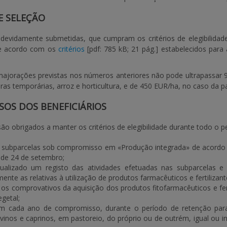
E SELEÇÃO
, devidamente submetidas, que
cumpram os critérios de elegibilidad
de acordo com os
critérios
[pdf: 785 kB; 21 pág.]
estabelecidos para 
majorações previstas nos números anteriores não pode ultrapassar 
uras temporárias, arroz e horticultura, e de 450 EUR/ha, no caso da
OS DOS BENEFICIÁRIOS
 são obrigados a
manter os critérios de elegibilidade
durante todo o p
 subparcelas sob compromisso em «Produção integrada» de acord
 de 24 de setembro;
ualizado um registo das atividades efetuadas nas subparcelas e 
te as relativas à utilização de produtos farmacêuticos e fertilizant
os comprovativos da aquisição dos produtos fitofarmacêuticos e fert
egetal;
m cada ano de compromisso, durante o período de retenção para
vinos e caprinos, em pastoreio, do próprio ou de outrém, igual ou i