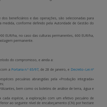
e
dos beneficiários e das operações, são selecionadas para
a medida, conforme definido pela Autoridade de Gestão do
900 EUR/ha, no caso das culturas permanentes, 600 EUR/ha,
 pastagem permanente.
eríodo do compromisso, e ainda a:
o com a
Portaria n.º 65/97
, de 28 de janeiro, e
Decreto–Lei nº
espécies pecuárias abrangidas pela «Produção integrada»
es;
ilizantes, bem como os boletins de análise de terra, água e
 cada espécie, a exploração com um efetivo pecuário de
nferior ao seguinte nível de encabeçamento (CN) por hectare