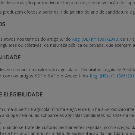
de desvinculação por motivo de força maior, sem devolução dos apo
produzem efeitos a partir de 1 de janeiro do ano de candidatura e
OS
es ativos nos termos do artigo 9.º do
Reg. (UE) n.º 1307/2013
, de 17 
ngulares ou coletivas, de natureza pública ou privada, que exerçam at
ALIDADE
 devem cumprir na exploração agrícola os
Requisitos Legais de Gestã
 com os artigos 93.º e 94.º e o Anexo II do
Reg. (UE) n.º 1306/201
E ELEGIBILIDADE
 uma superfície agrícola mínima elegível de 0,5 ha à «Produção inte
a subparcela ou as subparcelas agrícolas candidatas ao sistema de
;
 quando se trate de culturas permanentes regadas, com exceção da 
ite de três anos anteriores à data de apresentação da candidatura e 