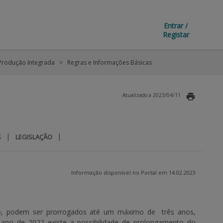
Entrar /
Registar
Produção Integrada
Regras e Informações Básicas
Atualizado a 2023/04/11
|
|
S
LEGISLAÇÃO
Informação disponível no Portal em 14.02.2023
nto, podem ser prorrogados até um máximo de
três
anos,
 ano de 2022 existe a possibilidade de prolongamento do