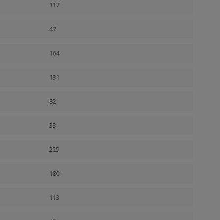
117
47
164
131
82
33
225
180
113