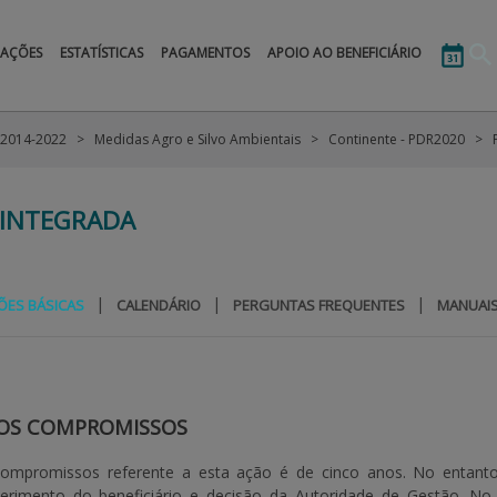
MAÇÕES
ESTATÍSTICAS
PAGAMENTOS
APOIO AO BENEFICIÁRIO
 2014-2022
Medidas Agro e Silvo Ambientais
Continente - PDR2020
INTEGRADA
|
|
|
ÕES BÁSICAS
CALENDÁRIO
PERGUNTAS FREQUENTES
MANUAI
OS COMPROMISSOS
compromissos referente a esta ação é de cinco anos. No enta
erimento do beneficiário e decisão da Autoridade de Gestão. No