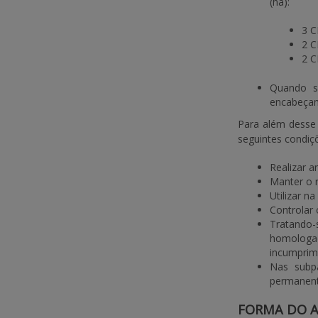
(ha):
3 C
2 C
2 C
Quando se
encabeçame
Para além desse 
seguintes condiç
Realizar a
Manter o r
Utilizar n
Controlar 
Tratando-
homologad
incumprim
Nas subp
permanente
FORMA DO A