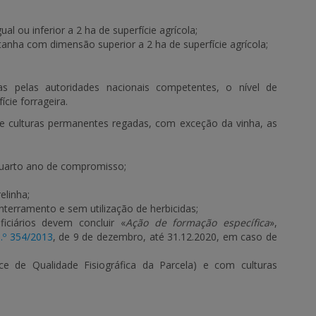
l ou inferior a 2 ha de superfície agrícola;
anha com dimensão superior a 2 ha de superfície agrícola;
s pelas autoridades nacionais competentes, o nível de
cie forrageira.
de culturas permanentes regadas, com exceção da vinha, as
o quarto ano de compromisso;
elinha;
nterramento e sem utilização de herbicidas;
ciários devem concluir «
Ação de formação específica
»,
n.º 354/2013
,
de 9 de dezembro, até 31.12.2020, em caso de
ice de Qualidade Fisiográfica da Parcela)
e com culturas