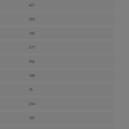
421
263
105
377
302
189
75
234
187