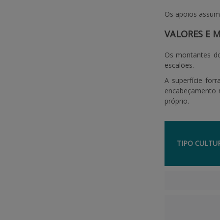
Os apoios assum
VALORES E 
Os montantes do 
escalões.
A superfície for
encabeçamento mí
próprio.
TIPO CULTU