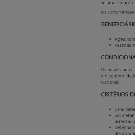
se uma situação 
Os compromissos 
BENEFICIÁRI
Agricultor
Pessoas si
CONDICION
Os beneficiários
em conformidade
Nacional.
CRITÉRIOS D
Candidatem
Submetam 
acreditado
Detenham,
até ao lim