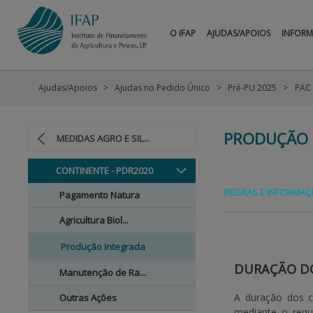
O IFAP
AJUDAS/APOIOS
INFOR
Ajudas/Apoios
Ajudas no Pedido Único
Pré-PU 2025
PAC
PRODUÇÃO 
MEDIDAS AGRO E SIL...
CONTINENTE - PDR2020
REGRAS E INFORMAÇ
Pagamento Natura
Agricultura Biol...
Produção Integrada
DURAÇÃO D
Manutenção de Ra...
A duração dos 
Outras Ações
mediante o requ