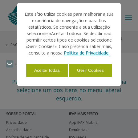
Este sítio utiliza cookies para melhorar a sua
experiência de navegação e para fins
estatísticos. Se consente a sua utilização
seleccione «Aceitar Todos». Se decidir não
Ajudas/Apoios
Ajudas no Pedido Único
Pré-PU 2025
permitir certos tipos de cookies seleccione
O IFAP
PAC 2014-2022
Medidas Agro e Silvo Ambientais
«Gerir Cookies». Caso pretenda saber mais,
consulte a nossa
Politica de Privacidade.
AJUDAS/APOIOS
Faça Swipe para ver o menu
Aceitar todas
Gerir Cookies
Para assuntos relacionados com este tema
INFORMAÇÕES
selecione um dos itens no menu lateral
esquerdo.
ESTATÍSTICAS
SOBRE O PORTAL
IFAP MAIS PERTO
Privacidade
App IFAP Mobile
PAGAMENTOS
Acessibilidade
Denúncias
Política de Segurança de
RSS Feeds