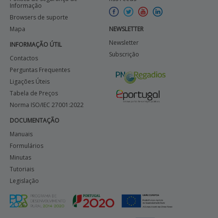
Informação
Browsers de suporte
APOIO AO BENEFICIÁRIO
Mapa
NEWSLETTER
Newsletter
INFORMAÇÃO ÚTIL
Subscrição
Entrar / Registar
Contactos
Perguntas Frequentes
Ligações Úteis
Tabela de Preços
Norma ISO/IEC 27001:2022
DOCUMENTAÇÃO
Manuais
Formulários
Minutas
Tutoriais
Legislação