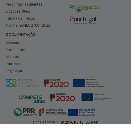
Perguntas Frequentes
Ligações Úteis
Tabela de Preços
Norma ISO/IEC 27001:2022
DOCUMENTAÇÃO
Manuais
Formulários
Minutas
Tutoriais
Legislação
Ficha Técnica
|
© 2016 Portal do IFAP