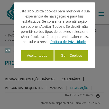
Este sítio utiliza cookies para melhorar a sua
experiência de navegação e para fins
estatísticos. Se consente a sua utilização
seleccione «Aceitar Todos». Se decidir não
Ajudas/Apoios
Ajudas no Pedido Único
Pré-PU 2025
permitir certos tipos de cookies seleccione
O IFAP
PAC 2014-2022
Medidas Agro e Silvo Ambientais
«Gerir Cookies». Caso pretenda saber mais,
Continente - PDR2020
Produção Integrada
Legislação
consulte a nossa
Politica de Privacidade.
AJUDAS/APOIOS
Faça Swipe para ver o menu
Aceitar todas
Gerir Cookies
PRODUÇÃO INTEGRADA
INFORMAÇÕES
|
|
REGRAS E INFORMAÇÕES BÁSICAS
CALENDÁRIO
ESTATÍSTICAS
|
|
|
PERGUNTAS FREQUENTES
MANUAIS
LEGISLAÇÃO
Atualizado a 2025/02/27
PAGAMENTOS
Informação disponível no Portal em 14.02.0222