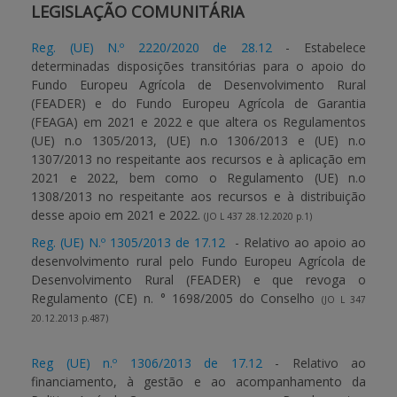
LEGISLAÇÃO COMUNITÁRIA
APOIO AO BENEFICIÁRIO
Reg. (UE) N.º 2220/2020 de 28.12
- E
stabelece
determinadas disposições transitórias para o apoio do
Fundo Europeu Agrícola de Desenvolvimento Rural
(FEADER) e do Fundo Europeu Agrícola de Garantia
Entrar / Registar
(FEAGA) em 2021 e 2022 e que altera os Regulamentos
(UE) n.o 1305/2013, (UE) n.o 1306/2013 e (UE) n.o
1307/2013 no respeitante aos recursos e à aplicação em
2021 e 2022, bem como o Regulamento (UE) n.o
1308/2013 no respeitante aos recursos e à distribuição
desse apoio em 2021 e 2022.
(JO L 437 28.12.2020 p.1)
Reg. (UE) N.º 1305/2013 de 17.12
- Relativo ao apoio ao
desenvolvimento rural pelo Fundo Europeu Agrícola de
Desenvolvimento Rural (FEADER) e que revoga o
Regulamento (CE) n. ° 1698/2005 do Conselho
(JO L 347
20.12.2013 p.487)
Reg (UE) n.º 1306/2013 de 17.12
- Relativo ao
financiamento, à gestão e ao acompanhamento da