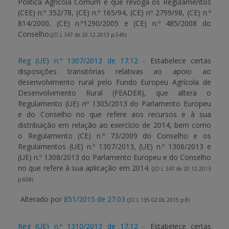
Politica Agrícola Comum e que revoga os Regulamentos
(CEE) n.º 352/78, (CE) n.º 165/94, (CE) nº 2799/98, (CE) n.º
814/2000, (CE) n.º1290/2005 e (CE) n.º 485/2008 do
Conselho.
(JO L 347 de 20.12.2013 p.549)
Reg (UE) n.º 1307/2013 de 17.12
- Estabelece certas
disposições transitórias relativas ao apoio ao
desenvolvimento rural pelo Fundo Europeu Agrícola de
Desenvolvimento Rural (FEADER), que altera o
Regulamento (UE) nº 1305/2013 do Parlamento Europeu
e do Conselho no que refere aos recursos e à sua
distribuição em relação ao exercício de 2014, bem como
o Regulamento (CE) n.º 73/2009 do Conselho e os
Regulamentos (UE) n.º 1307/2013, (UE) n.º 1306/2013 e
(UE) n.º 1308/2013 do Parlamento Europeu e do Conselho
no que refere à sua aplicação em 2014.
(JO L 347 de 20.12.2013
p.608)
Alterado por
851/2015 de 27.03
(JO L 135 02.06.2015 p.8)
Reg (UE) n.º 1310/2013 de 17.12
- Estabelece certas