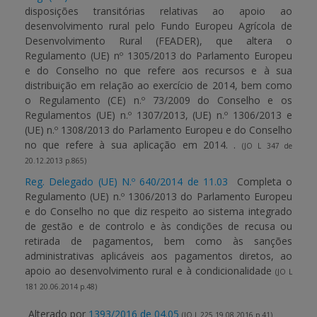
disposições transitórias relativas ao apoio ao
desenvolvimento rural pelo Fundo Europeu Agrícola de
Desenvolvimento Rural (FEADER), que altera o
Regulamento (UE) nº 1305/2013 do Parlamento Europeu
e do Conselho no que refere aos recursos e à sua
distribuição em relação ao exercício de 2014, bem como
o Regulamento (CE) n.º 73/2009 do Conselho e os
Regulamentos (UE) n.º 1307/2013, (UE) n.º 1306/2013 e
(UE) n.º 1308/2013 do Parlamento Europeu e do Conselho
no que refere à sua aplicação em 2014. .
(JO L 347 de
20.12.2013 p.865)
Reg. Delegado (UE) N.º 640/2014 de 11.03
Completa o
Regulamento (UE) n.º 1306/2013 do Parlamento Europeu
e do Conselho no que diz respeito ao sistema integrado
de gestão e de controlo e às condições de recusa ou
retirada de pagamentos, bem como às sanções
administrativas aplicáveis aos pagamentos diretos, ao
apoio ao desenvolvimento rural e à condicionalidade
(JO L
181 20.06.2014 p.48)
Alterado por
1393/2016 de 04.05
(JO L 225 19.08.2016 p.41)