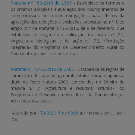
Portaria n.º 153/2015 de 27.05
- Estabelece os termos e
os critérios aplicáveis à avaliação dos incumprimentos de
compromissos ou outras obrigações, para efeitos da
aplicação das reduções e exclusões previstas no n.º 5 do
artigo 24.º da Portaria n.º 25/2015, de 9 de fevereiro, que
estabelece o regime de aplicação da ação n.º 7.1,
«Agricultura biológica» e da ação n.º 7.2, «Produção
integrada» do Programa de Desenvolvimento Rural do
Continente.
(DR 102 I 27.05.2015 p. 3148)
Portaria n.º 154-A/2015 de 27.05
- Estabelece as regras de
cumulação dos apoios agroambientais e clima e apoios a
título da Rede Natura 2000, concedidos no âmbito da
medida n.º 7 «Agricultura e recursos naturais», do
Programa de Desenvolvimento Rural do Continente.
(DR
102 I 27.05.2015 p. 3158-(2))
Alterada por
173-B/2015 de 08.06
(DR 110 I 08.06.2015 p. 3664-
(7))