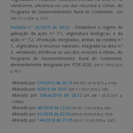
«
Ambiente, eficiência no uso dos recursos e clima
», do
Programa de Desenvolvimento Rural do Continente.
(DR
248 I 23.12.2020 p. 1217)
Portaria n.º 25/2015 de 09.02
- Estabelece o regime de
aplicação da ação n.º 7.1, «Agricultura biológica», e da
ação n.º 7.2, «Produção integrada», ambas da medida n.º
7, «Agricultura e recursos naturais», integrada na área n.º
3, «Ambiente, eficiência no uso dos recursos e clima», do
Programa de Desenvolvimento Rural do Continente,
abreviadamente designado por PDR 2020.
(DR 27 I 09.02.2015
p. 781)
Alterada por
374/2015 de 20.10
(DR 205 I 20.10.2015 p. 9134)
Alterada por
4/2016 de 18.01
(DR 11 I 18.01.2016 p. 190)
Alterado por
338-A/2016 de 28.12
(DR 248 I 28.12.2016 p.
5108(6))
Alterado por
46/2018 de 12.02
(DR 30 I 12.02.2018 p. 926)
Alterado por
91/2018 de 02.04
(DR 64 I 02.04.2018 p. 1524)
Alterado por
144/2018 de 21.05
(DR 97 I 21.05.2018 p. 2247)