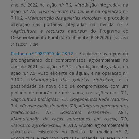
ano de 2022 na ação n.º 7.2, «Produção integrada», na
ação n.º 7.5, «
Uso eficiente da água
» e na operação n.º
7.10.2, «
Manutenção das galerias ripícolas
», e procede à
alteração das portarias integradas na medida n.º 7
«
Agricultura e recursos naturais
» do Programa de
Desenvolvimento Rural do Continente (PDR2020)
(DR 249 I
31.12.2021 p. 29)
Portaria n.º 298/2020 de 23.12
- Es
tabelece as regras do
prolongamento dos compromissos agroambientais no
ano de 2021 na ação n.º 7.2, «Produção integrada», na
ação n.º 7.5, «Uso eficiente da água», e na operação n.º
7.10.2, «
Manutenção das galerias ripícolas
», e a
possibilidade de novo ciclo de compromissos, com um
período de duração de dois anos, nas ações n.os 7.1,
«
Agricultura biológica
», 7.3, «
Pagamentos Rede Natura
»,
7.4, «
Conservação do solo
», 7.6, «
Culturas permanentes
tradicionai
s», 7.7, «
Pastoreio extensivo
», 7.8.1,
«
Manutenção de raças autóctones em risco
», 7.9,
«
Mosaico agroflorestal
», e 7.12, «Apoio agroambiental à
apicultura», existentes no âmbito da medida n.º 7,
«Agricultura e recursos naturais», inserida na área n.º 3,