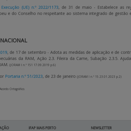
Execução (UE) n.º 2022/1173
, de 31 de maio - Estabelece as re
eu e do Conselho no respeitante ao sistema integrado de gestão e
 NACIONAL
2019
, de 17 de setembro - Adota as medidas de aplicação e de cont
opecuárias da RAM, Ação 2.3. Fileira da Carne, Subação 2.3.5. Aju
 RAM.
(JORAM I n.º 151 17.09.2019 p.6)
por
Portaria n.º 51/2023
, de 23 de janeiro
(JORAM I n.º 15 23.01.2023 p.2)
 Acordo Ortográfico.
AÇÃO
IFAP MAIS PERTO
NEWSLETTER