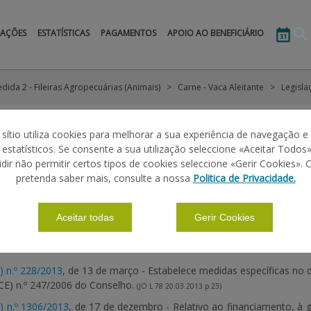
MAÇÕES
ESTATÍSTICAS
PAGAMENTOS
APOIO AO BENEFICIÁRIO
dida 2 - Fileiras Agropecuárias (Animais)
Carne - Vaca Aleitante
Legisla
CA ALEITANTE
 sítio utiliza cookies para melhorar a sua experiência de navegação e
s estatísticos. Se consente a sua utilização seleccione «Aceitar Todos»
idir não permitir certos tipos de cookies seleccione «Gerir Cookies». 
pretenda saber mais, consulte a nossa
Politica de Privacidade.
|
|
|
|
ÕES BÁSICAS
DEFINIÇÕES
CALENDÁRIO
LEGISLAÇÃO
Aceitar todas
Gerir Cookies
 COMUNITÁRIA
 n.º 228/2013
, de 13 de março - Estabelece medidas específicas no d
(CE) n.º 247/2006 do Conselho.
(JO L 78 20.03.2013 p.23)
) n.º 1306/2013
, de 17 de dezembro - Relativo ao financiamento, 