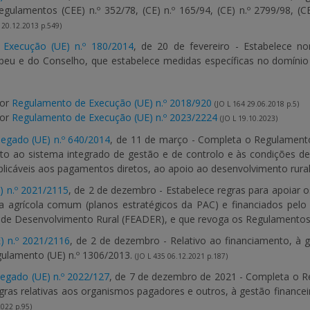
gulamentos (CEE) n.º 352/78, (CE) n.º 165/94, (CE) n.º 2799/98, (C
 20.12.2013 p.549)
Execução (UE) n.º 180/2014
, de 20 de fevereiro - Estabelece 
eu e do Conselho, que estabelece medidas específicas no domínio da
por
Regulamento de Execução (UE) n.º 2018/920
(JO L 164 29.06.2018 p.5)
por
Regulamento de Execução (UE) n.º 2023/2224
(JO L 19.10.2023)
egado (UE) n.º 640/2014
, de 11 de março - Completa o Regulament
ito ao sistema integrado de gestão e de controlo e às condições
aplicáveis aos pagamentos diretos, ao apoio ao desenvolvimento rural
) n.º 2021/2115
, de 2 de dezembro - Estabelece regras para apoiar 
ca agrícola comum (planos estratégicos da PAC) e financiados pel
 de Desenvolvimento Rural (FEADER), e que revoga os Regulamentos 
) n.º 2021/2116
, de 2 de dezembro - Relativo ao financiamento, à
ulamento (UE) n.º 1306/2013.
(JO L 435 06.12.2021 p.187)
egado (UE) n.º 2022/127
, de 7 de dezembro de 2021 - Completa o R
ras relativas aos organismos pagadores e outros, à gestão financeir
2022 p.95)