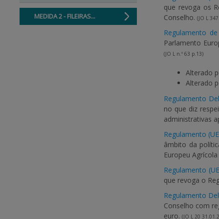
que revoga os Re
MEDIDA 2 - FILEIRAS...
Conselho.
(JO L 347
Regulamento de 
Parlamento Europ
(JO L n.º 63 p.13)
Alterado 
Alterado 
Regulamento Del
no que diz respe
administrativas 
Regulamento (UE
âmbito da políti
Europeu Agrícola
Regulamento (UE
que revoga o Reg
Regulamento Del
Conselho com reg
euro.
(JO L 20 31.01.