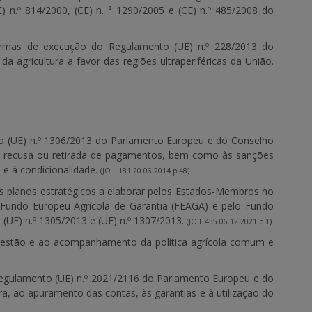
E) n.º 814/2000, (CE) n. ° 1290/2005 e (CE) n.º 485/2008 do
normas de execução do Regulamento (UE) n.º 228/2013 do
 agricultura a favor das regiões ultraperiféricas da União.
o (UE) n.º 1306/2013 do Parlamento Europeu e do Conselho
 de recusa ou retirada de pagamentos, bem como às sanções
 e à condicionalidade.
(JO L 181 20.06.2014 p.48)
os planos estratégicos a elaborar pelos Estados-Membros no
o Fundo Europeu Agrícola de Garantia (FEAGA) e pelo Fundo
(UE) n.º 1305/2013 e (UE) n.º 1307/2013.
(JO L 435 06.12.2021 p.1)
 gestão e ao acompanhamento da política agrícola comum e
egulamento (UE) n.º 2021/2116 do Parlamento Europeu e do
a, ao apuramento das contas, às garantias e à utilização do