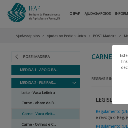
O IFAP
AJUDAS/APOIOS
INFOR
Ajudas/Apoios
Ajudas no Pedido Único
POSEI Madeira
Me
CARNE - VA
Este
POSEI MADEIRA
fin
dec
MEDIDA 1 - APOIO BA...
REGRAS E INFORMAÇ
MEDIDA 2 - FILEIRAS...
Leite - Vaca Leiteira
LEGISLAÇÃO
Carne - Abate de B...
Regulamento (UE)
Carne - Vaca Aleit...
e revoga o Reg. 
Carne - Ovinos e C...
Regulamento (UE