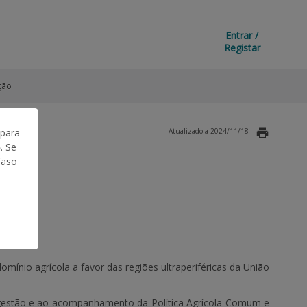
Entrar /
Registar
ção
 para
Atualizado a 2024/11/18
. Se
Caso
omínio agrícola a favor das regiões ultraperiféricas da União
à gestão e ao acompanhamento da Política Agrícola Comum e