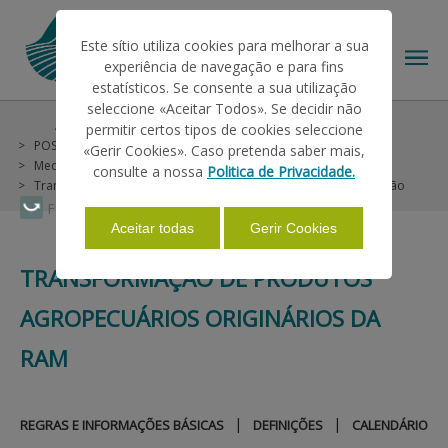
Este sítio utiliza cookies para melhorar a sua
experiência de navegação e para fins
estatísticos. Se consente a sua utilização
seleccione «Aceitar Todos». Se decidir não
Ajudas/Apoios
Outras Ajudas
permitir certos tipos de cookies seleccione
O IFAP
POSEI Madeira (não incluídas no PU)
«Gerir Cookies». Caso pretenda saber mais,
Medida 2 - Fileiras Agropecuárias (Vegetais)
consulte a nossa
Politica de Privacidade.
Transformação de Produtos Agropecuários Originários da RAM
Legislação
AJUDAS/APOIOS
Faça Swipe para ver o menu
Aceitar todas
Gerir Cookies
TRANSFORMAÇÃO DE PRODUTOS
INFORMAÇÕES
AGROPECUÁRIOS ORIGINÁRIOS DA
ESTATÍSTICAS
RAM
PAGAMENTOS
|
|
REGRAS E INFORMAÇÕES BÁSICAS
DEFINIÇÕES
CALENDÁRIO