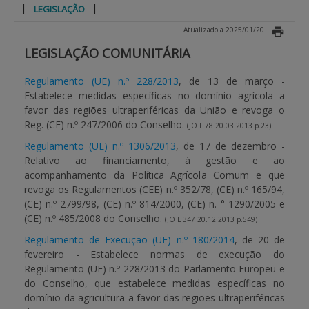
|
|
LEGISLAÇÃO
APOIO AO BENEFICIÁRIO
Atualizado a 2025/01/20
LEGISLAÇÃO COMUNITÁRIA
Entrar / Registar
Regulamento (UE) n.º 228/2013
, de 13 de março -
Estabelece medidas específicas no domínio agrícola a
favor das regiões ultraperiféricas da União e revoga o
Reg. (CE) n.º 247/2006 do Conselho.
(JO L 78 20.03.2013 p.23)
Regulamento (UE) n.º 1306/2013
, de 17 de dezembro -
Relativo ao financiamento, à gestão e ao
acompanhamento da Política Agrícola Comum e que
revoga os Regulamentos (CEE) n.º 352/78, (CE) n.º 165/94,
(CE) n.º 2799/98, (CE) n.º 814/2000, (CE) n. ° 1290/2005 e
(CE) n.º 485/2008 do Conselho.
(JO L 347 20.12.2013 p.549)
Regulamento de Execução (UE) n.º 180/2014
, de 20 de
fevereiro - Estabelece normas de execução do
Regulamento (UE) n.º 228/2013 do Parlamento Europeu e
do Conselho, que estabelece medidas específicas no
domínio da agricultura a favor das regiões ultraperiféricas