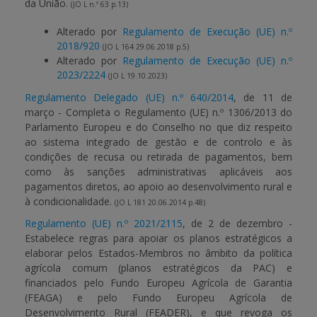
da União.
(JO L n.º 63 p.13)
Alterado por
Regulamento de Execução (UE) n.º
2018/920
(JO L 164 29.06.2018 p.5)
Alterado por
Regulamento de Execução (UE) n.º
2023/2224
(JO L 19.10.2023)
Regulamento Delegado (UE) n.º 640/2014
, de 11 de
março - Completa o Regulamento (UE) n.º 1306/2013 do
Parlamento Europeu e do Conselho no que diz respeito
ao sistema integrado de gestão e de controlo e às
condições de recusa ou retirada de pagamentos, bem
como às sanções administrativas aplicáveis aos
pagamentos diretos, ao apoio ao desenvolvimento rural e
à condicionalidade.
(JO L 181 20.06.2014 p.48)
Regulamento (UE) n.º 2021/2115
, de 2 de dezembro -
Estabelece regras para apoiar os planos estratégicos a
elaborar pelos Estados-Membros no âmbito da política
agrícola comum (planos estratégicos da PAC) e
financiados pelo Fundo Europeu Agrícola de Garantia
(FEAGA) e pelo Fundo Europeu Agrícola de
Desenvolvimento Rural (FEADER), e que revoga os