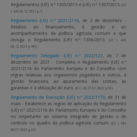
Regulamentos (UE) n.º 1305/2013 e (UE) n.º 1307/2013.
(JO
L 435 06.12.2021 p.1)
Regulamento (UE) n.º 2021/2116
, de 2 de dezembro -
Relativo ao financiamento, à gestão e ao
acompanhamento da política agrícola comum e que
revoga o Regulamento (UE) n.º 1306/2013.
(JO L 435
06.12.2021 p.187)
Regulamento Delegado (UE) n.º 2022/127
, de 7 de
dezembro de 2021 - Completa o Regulamento (UE) n.º
2021/2116 do Parlamento Europeu e do Conselho com
regras relativas aos organismos pagadores e outros, à
gestão financeira, ao apuramento das contas, às
garantias e à utilização do euro.
(JO L 20 31.01.2022 p.95)
Regulamento de Execução (UE) n.º 2022/1173
, de 31 de
maio - Estabelece as regras de aplicação do Regulamento
(UE) n.º 2021/2116 do Parlamento Europeu e do Conselho
no respeitante ao sistema integrado de gestão e de
controlo no quadro da política agrícola comum.
(JO L 183
08.07.2022 p.23)