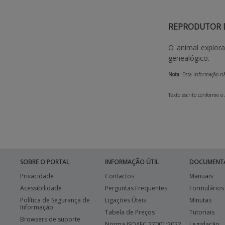
REPRODUTOR 
O animal explora
genealógico.
Nota
: Esta informação nã
Texto escrito conforme o
SOBRE O PORTAL
INFORMAÇÃO ÚTIL
DOCUMENT
Privacidade
Contactos
Manuais
Acessibilidade
Perguntas Frequentes
Formulários
Política de Segurança de
Ligações Úteis
Minutas
Informação
Tabela de Preços
Tutoriais
Browsers de suporte
Norma ISO/IEC 27001:2022
Legislação