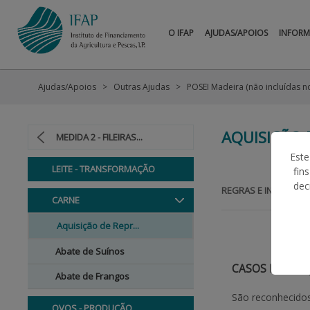
O IFAP
AJUDAS/APOIOS
INFOR
Ajudas/Apoios
Outras Ajudas
POSEI Madeira (não incluídas n
AQUISIÇÃO
MEDIDA 2 - FILEIRAS...
Este
LEITE - TRANSFORMAÇÃO
fin
dec
REGRAS E INFORMAÇ
CARNE
Aquisição de Repr...
Abate de Suínos
CASOS DE FOR
Abate de Frangos
São reconhecidos
OVOS - PRODUÇÃO