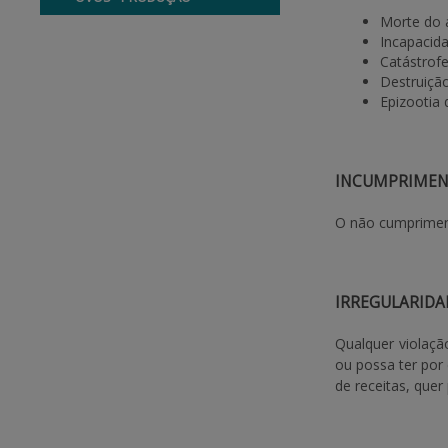
Morte do a
Incapacida
Catástrofe
Destruição
Epizootia 
INCUMPRIME
O não cumpriment
IRREGULARIDA
Qualquer violaçã
ou possa ter por
de receitas, que