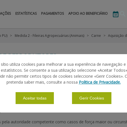
MAÇÕES
ESTATÍSTICAS
PAGAMENTOS
APOIO AO BENEFICIÁRIO
o PU)
Medida 2 - Fileiras Agropecuárias (Animais)
Carne
Aquisição 
 DE REPRODUTORES
 sítio utiliza cookies para melhorar a sua experiência de navegação e
s estatísticos. Se consente a sua utilização seleccione «Aceitar Todos»
idir não permitir certos tipos de cookies seleccione «Gerir Cookies». 
|
|
|
|
ÕES BÁSICAS
DEFINIÇÕES
CALENDÁRIO
LEGISLAÇÃO
pretenda saber mais, consulte a nossa
Politica de Privacidade.
Aceitar todas
Gerir Cookies
ÇA MAIOR E CIRCUNSTÂNCIAS EXCECIONAIS
 pela autoridade competente como casos de força maior ou circunstâ