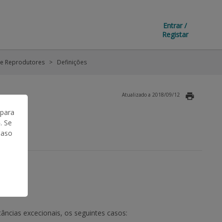
Entrar /
Registar
de Reprodutores
Definições
Atualizado a 2018/09/12
 para
. Se
Caso
ncias excecionais, os seguintes casos: