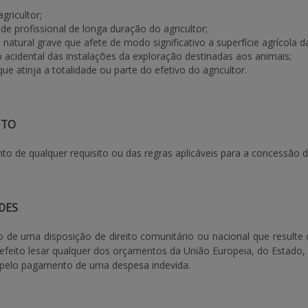
gricultor;
de profissional de longa duração do agricultor;
 natural grave que afete de modo significativo a superfície agrícola d
 acidental das instalações da exploração destinadas aos animais;
que atinja a totalidade ou parte do efetivo do agricultor.
NTO
o de qualquer requisito ou das regras aplicáveis para a concessão 
DES
o de uma disposição de direito comunitário ou nacional que resu
 efeito lesar qualquer dos orçamentos da União Europeia, do Estado
r pelo pagamento de uma despesa indevida.