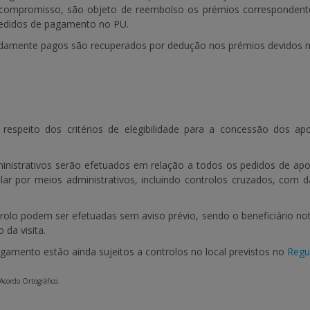
compromisso, são objeto de reembolso os prémios correspondente
edidos de pagamento no PU.
idamente pagos são recuperados por dedução nos prémios devidos n
 respeito dos critérios de elegibilidade para a concessão dos apo
inistrativos serão efetuados em relação a todos os pedidos de apoi
ar por meios administrativos, incluindo controlos cruzados, com 
rolo podem ser efetuadas sem aviso prévio, sendo o beneficiário no
o da visita.
gamento estão ainda sujeitos a controlos no local previstos no
Regu
 Acordo Ortográfico.