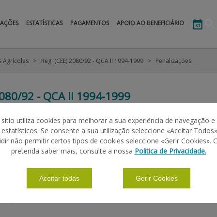
MAÇÕES
ESTATÍSTICAS
PAGAMENTOS
APOIO AO BENEFICIÁRIO
s Agrícolas
Reg. (CEE) 2080/92 - QCA II 1994-1999
Penalizações
2080/92 - QCA II 1994-1999
 sítio utiliza cookies para melhorar a sua experiência de navegação e
s estatísticos. Se consente a sua utilização seleccione «Aceitar Todos»
|
|
|
|
ÕES BÁSICAS
DEFINIÇÕES
PENALIZAÇÕES
CANDIDATURA
L
idir não permitir certos tipos de cookies seleccione «Gerir Cookies». 
pretenda saber mais, consulte a nossa
Politica de Privacidade.
CLUSÃO DOS APOIOS
Aceitar todas
Gerir Cookies
etetadas entre a área declarada no PU e a área determinada apl
lizações
.