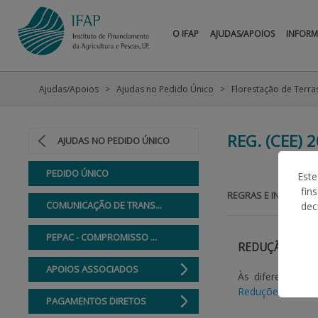
O IFAP
AJUDAS/APOIOS
INFOR
Ajudas/Apoios
Ajudas no Pedido Único
Florestação de Terra
REG. (CEE) 
AJUDAS NO PEDIDO ÚNICO
PEDIDO ÚNICO
Este
fin
REGRAS E INFORMAÇ
COMUNICAÇÃO DE TRANS...
dec
PEPAC - COMPROMISSO ...
REDUÇÃO E EX
APOIOS ASSOCIADOS
Às diferenças d
Reduções e Pena
PAGAMENTOS DIRETOS