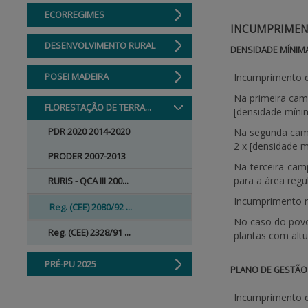
ECORREGIMES
INCUMPRIMENT
DESENVOLVIMENTO RURAL
DENSIDADE MÍNIM
POSEI MADEIRA
Incumprimento 
Na primeira cam
FLORESTAÇÃO DE TERRA...
[densidade míni
PDR 2020 2014-2020
Na segunda camp
2 x [densidade 
PRODER 2007-2013
Na terceira cam
para a área regul
RURIS - QCA III 200...
Incumprimento 
Reg. (CEE) 2080/92 ...
No caso do povo
Reg. (CEE) 2328/91 ...
plantas com altu
PRÉ-PU 2025
PLANO DE GESTÃO
Incumprimento 