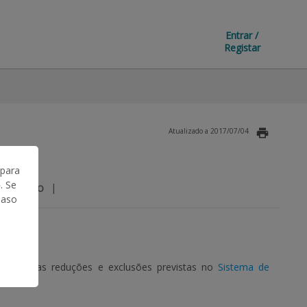
Entrar /
Registar
Atualizado a 2017/07/04
 para
. Se
|
EGISLAÇÃO
Caso
icam-se as reduções e exclusões previstas no
Sistema de