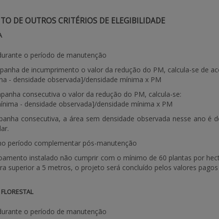
O DE OUTROS CRITÉRIOS DE ELEGIBILIDADE
A
durante o período de manutenção
panha de incumprimento o valor da redução do PM, calcula-se de ac
ma - densidade observada]/densidade mínima x PM
anha consecutiva o valor da redução do PM, calcula-se:
mínima - densidade observada]/densidade mínima x PM
panha consecutiva, a área sem densidade observada nesse ano é de
ar.
no período complementar pós-manutenção
amento instalado não cumprir com o mínimo de 60 plantas por hecta
ra superior a 5 metros, o projeto será concluído pelos valores pag
 FLORESTAL
durante o período de manutenção