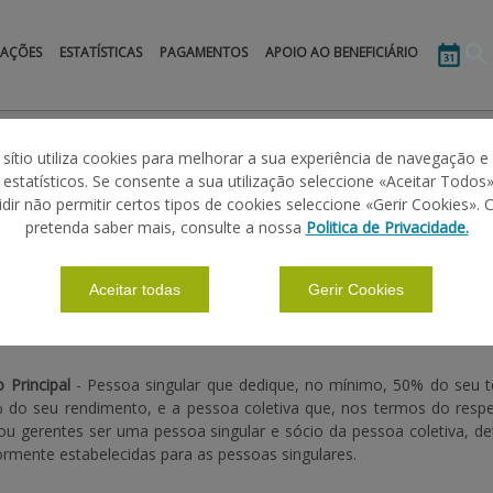
MAÇÕES
ESTATÍSTICAS
PAGAMENTOS
APOIO AO BENEFICIÁRIO
s Agrícolas
Reg. (CEE) 2080/92 - QCA II 1994-1999
Definições
 sítio utiliza cookies para melhorar a sua experiência de navegação e
s estatísticos. Se consente a sua utilização seleccione «Aceitar Todos»
idir não permitir certos tipos de cookies seleccione «Gerir Cookies». 
2080/92 - QCA II 1994-1999
pretenda saber mais, consulte a nossa
Politica de Privacidade.
Aceitar todas
Gerir Cookies
|
|
|
|
ÕES BÁSICAS
DEFINIÇÕES
PENALIZAÇÕES
CANDIDATURA
L
o Principal
- Pessoa singular que dedique, no mínimo, 50% do seu te
do seu rendimento, e a pessoa coletiva que, nos termos do respet
ou gerentes ser uma pessoa singular e sócio da pessoa coletiva, det
ormente estabelecidas para as pessoas singulares.