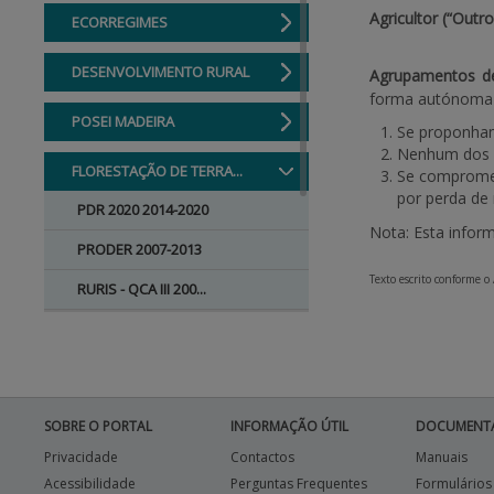
Agricultor (“Outro
ECORREGIMES
DESENVOLVIMENTO RURAL
Agrupamentos de
forma autónoma 
POSEI MADEIRA
Se proponham
Nenhum dos as
FLORESTAÇÃO DE TERRA...
Se compromet
por perda de 
PDR 2020 2014-2020
Nota: Esta infor
PRODER 2007-2013
Texto escrito conforme o
RURIS - QCA III 200...
Reg. (CEE) 2080/92 ...
Reg. (CEE) 2328/91 ...
PRÉ-PU 2025
SOBRE O PORTAL
INFORMAÇÃO ÚTIL
DOCUMENT
Privacidade
Contactos
Manuais
Acessibilidade
Perguntas Frequentes
Formulários