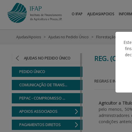
O IFAP
AJUDAS/APOIOS
INFOR
Ajudas/Apoios
Ajudas no Pedido Único
Florestação de Terra
Este
fin
dec
REG. (CEE) 
AJUDAS NO PEDIDO ÚNICO
PEDIDO ÚNICO
REGRAS E INFORMAÇ
COMUNICAÇÃO DE TRANS...
PEPAC - COMPROMISSO ...
Agricultor a Títul
pelo menos, 50% 
APOIOS ASSOCIADOS
administradores 
condições anteri
PAGAMENTOS DIRETOS