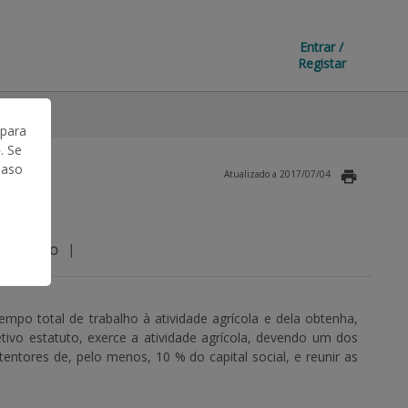
Entrar /
Registar
 para
. Se
Caso
Atualizado a 2017/07/04
|
EGISLAÇÃO
mpo total de trabalho à atividade agrícola e dela obtenha,
ivo estatuto, exerce a atividade agrícola, devendo um dos
entores de, pelo menos, 10 % do capital social, e reunir as