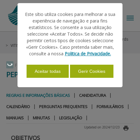
Este sítio utiliza cookies para melhorar a sua
experiência de navegação e para fins
estatísticos. Se consente a sua utilização
seleccione «Aceitar Todos». Se decidir não
Help/Support
Market Interventions
Wine and Vineyards
permitir certos tipos de cookies seleccione
THE IFAP
VITIS
PEPAC 2023-2027
Regras e Informações Básicas
«Gerir Cookies». Caso pretenda saber mais,
consulte a nossa
Politica de Privacidade.
HELP/SUPPORT
Faça Swipe para ver o menu
Aceitar todas
Gerir Cookies
PEPAC 2023-2027
INFORMATIONS
|
|
REGRAS E INFORMAÇÕES BÁSICAS
CANDIDATURA
|
|
|
CALENDÁRIO
PERGUNTAS FREQUENTES
FORMULÁRIOS
STATISTICS
|
|
|
MANUAIS
MINUTAS
LEGISLAÇÃO
Updated on 2024/12/23
PAYMENTS
OBJETIVOS