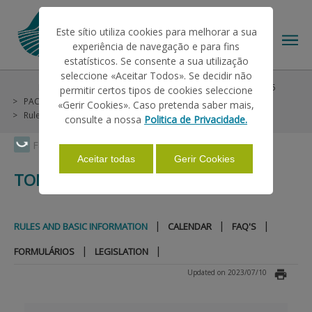
Este sítio utiliza cookies para melhorar a sua
experiência de navegação e para fins
estatísticos. Se consente a sua utilização
seleccione «Aceitar Todos». Se decidir não
Help/Support
Helps on Unique Request
Pré-PU 2025
permitir certos tipos de cookies seleccione
THE IFAP
PAC 2014-2022
Tomato for Transformation
«Gerir Cookies». Caso pretenda saber mais,
Rules and Basic Information
consulte a nossa
Politica de Privacidade.
HELP/SUPPORT
Faça Swipe para ver o menu
Aceitar todas
Gerir Cookies
TOMATO FOR TRANSFORMATION
INFORMATIONS
|
|
|
RULES AND BASIC INFORMATION
CALENDAR
FAQ'S
STATISTICS
|
|
FORMULÁRIOS
LEGISLATION
Updated on 2023/07/10
PAYMENTS