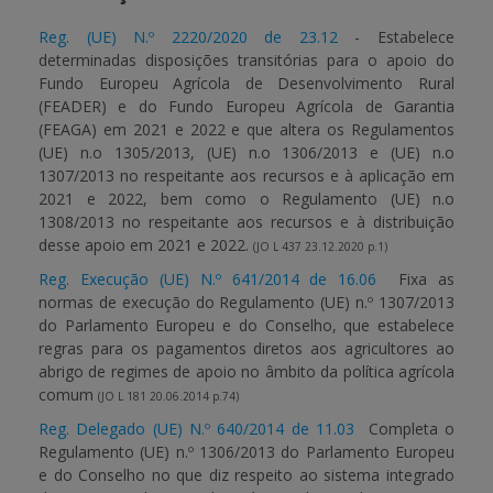
Reg. (UE) N.º 2220/2020 de 23.12
- E
stabelece
APOIO AO BENEFICIÁRIO
determinadas disposições transitórias para o apoio do
Fundo Europeu Agrícola de Desenvolvimento Rural
(FEADER) e do Fundo Europeu Agrícola de Garantia
Entrar / Registar
(FEAGA) em 2021 e 2022 e que altera os Regulamentos
(UE) n.o 1305/2013, (UE) n.o 1306/2013 e (UE) n.o
1307/2013 no respeitante aos recursos e à aplicação em
2021 e 2022, bem como o Regulamento (UE) n.o
1308/2013 no respeitante aos recursos e à distribuição
desse apoio em 2021 e 2022.
(JO L 437 23.12.2020 p.1)
Reg. Execução (UE) N.º 641/2014 de 16.06
Fixa as
normas de execução do Regulamento (UE) n.º 1307/2013
do Parlamento Europeu e do Conselho, que estabelece
regras para os pagamentos diretos aos agricultores ao
abrigo de regimes de apoio no âmbito da política agrícola
comum
(JO L 181 20.06.2014 p.74)
Reg. Delegado (UE) N.º 640/2014 de 11.03
Completa o
Regulamento (UE) n.º 1306/2013 do Parlamento Europeu
e do Conselho no que diz respeito ao sistema integrado