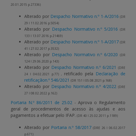
20.01.2015 p.27336)
Alterado por
Despacho Normativo n.º 1-A/2016
(DR
29 I 11.02.2016 p.5054)
Alterado por
Despacho Normativo n.º 5/2016
(DR
133 I 13.07.2016 p.21469)
Alterado por
Despacho Normativo n.º 1-A/2017
(DR
41 I 27.02.2017 p.3532)
Alterado por
Despacho Normativo n.º 6/2020
(DR
124 I 29.06.2020 p.143)
Alterado por
Despacho Normativo n.º 6/2021
(DRE
retificado pela
Declaração de
24 I 04.02.2021 p.77) ,
retificaçãon.º 546/2021
(DR 151 I 05.08.2021 p.168)
Alterado por
Despacho Normativo n.º 4/2022
(DRE
27 I 08.02.2022 p.162)
Portaria N.º 86/2011 de 25.02
- Aprova o Regulamento
geral de procedimentos de acesso às ajudas e aos
pagamentos a efetuar pelo IFAP.
(DR 40 I 25.02.2011 p.1189)
Alterado por
Portaria n.º 58/2017
(DRE 26 I 06.02.2017
p.671)