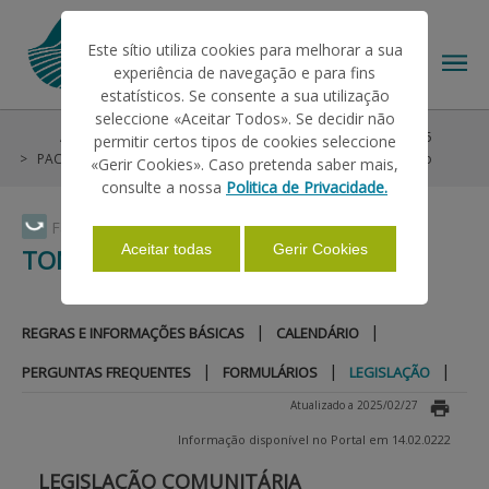
Este sítio utiliza cookies para melhorar a sua
experiência de navegação e para fins
estatísticos. Se consente a sua utilização
seleccione «Aceitar Todos». Se decidir não
Ajudas/Apoios
Ajudas no Pedido Único
Pré-PU 2025
permitir certos tipos de cookies seleccione
O IFAP
PAC 2014-2022
Tomate para Transformação
Legislação
«Gerir Cookies». Caso pretenda saber mais,
consulte a nossa
Politica de Privacidade.
AJUDAS/APOIOS
Faça Swipe para ver o menu
Aceitar todas
Gerir Cookies
TOMATE PARA TRANSFORMAÇÃO
INFORMAÇÕES
|
|
REGRAS E INFORMAÇÕES BÁSICAS
CALENDÁRIO
|
|
|
PERGUNTAS FREQUENTES
FORMULÁRIOS
LEGISLAÇÃO
ESTATÍSTICAS
Atualizado a 2025/02/27
Informação disponível no Portal em 14.02.0222
PAGAMENTOS
LEGISLAÇÃO COMUNITÁRIA