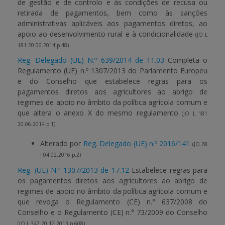
de gestão e de controlo e às condições de recusa ou
retirada de pagamentos, bem como às sanções
administrativas aplicáveis aos pagamentos diretos, ao
apoio ao desenvolvimento rural e à condicionalidade
(JO L
181 20.06.2014 p.48)
Reg. Delegado (UE) N.º 639/2014 de 11.03
Completa o
Regulamento (UE) n.º 1307/2013 do Parlamento Europeu
e do Conselho que estabelece regras para os
pagamentos diretos aos agricultores ao abrigo de
regimes de apoio no âmbito da política agrícola comum e
que altera o anexo X do mesmo regulamento
(JO L 181
20.06.2014 p.1)
Alterado por
Reg. Delegado (UE) n.º 2016/141
(JO 28
I 04.02.2016 p.2)
Reg. (UE) N.º 1307/2013 de 17.12
Estabelece regras para
os pagamentos diretos aos agricultores ao abrigo de
regimes de apoio no âmbito da política agrícola comum e
que revoga o Regulamento (CE) n.° 637/2008 do
Conselho e o Regulamento (CE) n.° 73/2009 do Conselho
(JO L 347 20.12.2013 p.608)