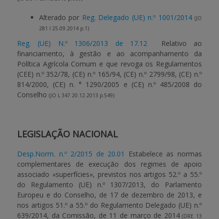
Alterado por
Reg. Delegado (UE) n.º 1001/2014
(JO
281 I 25.09.2014 p.1)
Reg. (UE) N.º 1306/2013 de 17.12
Relativo ao
financiamento, à gestão e ao acompanhamento da
Política Agrícola Comum e que revoga os Regulamentos
(CEE) n.º 352/78, (CE) n.º 165/94, (CE) n.º 2799/98, (CE) n.º
814/2000, (CE) n. ° 1290/2005 e (CE) n.º 485/2008 do
Conselho
(JO L 347 20.12.2013 p.549)
LEGISLAÇÃO NACIONAL
Desp.Norm. n.º 2/2015 de 20.01
Estabelece as normas
complementares de execução dos regimes de apoio
associado «superfícies», previstos nos artigos 52.º a 55.º
do Regulamento (UE) n.º 1307/2013, do Parlamento
Europeu e do Conselho, de 17 de dezembro de 2013, e
nos artigos 51.º a 55.º do Regulamento Delegado (UE) n.º
639/2014, da Comissão, de 11 de março de 2014
(DRE 13