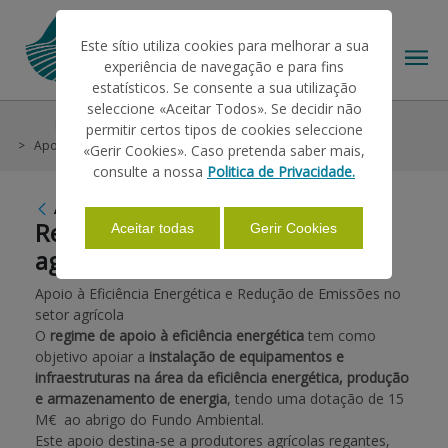
Este sítio utiliza cookies para melhorar a sua
experiência de navegação e para fins
estatísticos. Se consente a sua utilização
seleccione «Aceitar Todos». Se decidir não
RSS Feeds
RSS News
permitir certos tipos de cookies seleccione
THE IFAP
Apoio à Eficiência Energética e Redução de Emissões no setor agrícola
«Gerir Cookies». Caso pretenda saber mais,
consulte a nossa
Politica de Privacidade.
Apoio à Eficiência Energética e
HELP/SUPPORT
Redução de Emissões no setor
Aceitar todas
Gerir Cookies
agrícola
INFORMATIONS
Apoio à Eficiência Energética e Redução de Emissões no
setor agrícola
O
regime de apoio à eficiência energética
tem como
STATISTICS
objetivo apoiar a
instalação de equipamentos e
infraestruturas na área da eficiência energética, produção
e armazenamento de energia
, tendo uma dotação de 15
PAYMENTS
M€ ao abrigo do Fundo Ambiental.
Este apoio destina-se a produtores agrícolas regantes,