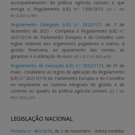
acompanhamento da política agrícola comum e que
revoga o Regulamento (UE) n.º 1306/2013.
(JO L 435
06.12.2021 p.187)
Regulamento Delegado (UE) n.º 2022/127
, de 7 de
dezembro de 2021 - Completa o Regulamento (UE) n.º
2021/2116 do Parlamento Europeu e do Conselho com
regras relativas aos organismos pagadores e outros, à
gestão financeira, ao apuramento das contas, às
garantias e à utilização do euro.
(JO L 20 31.01.2022 p.95)
Regulamento de Execução (UE) n.º 2022/1173
, de 31 de
maio - Estabelece as regras de aplicação do Regulamento
(UE) n.º 2021/2116 do Parlamento Europeu e do Conselho
no respeitante ao sistema integrado de gestão e de
controlo no quadro da política agrícola comum.
(JO L 183
08.07.2022 p.23)
LEGISLAÇÃO NACIONAL
Portaria n.º 463/2016
, de 2 de novembro - Adota medidas