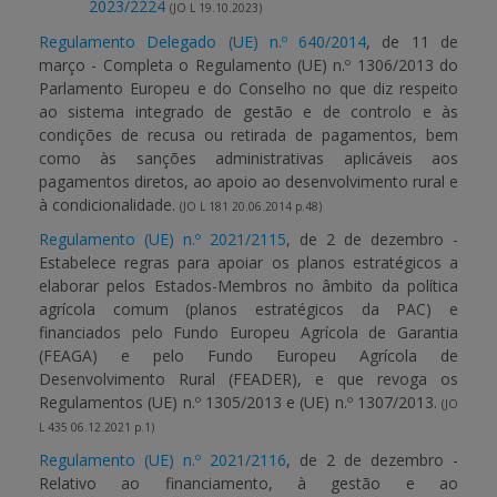
2023/2224
(JO L 19.10.2023)
Regulamento Delegado (UE) n.º 640/2014
, de 11 de
março - Completa o Regulamento (UE) n.º 1306/2013 do
Parlamento Europeu e do Conselho no que diz respeito
ao sistema integrado de gestão e de controlo e às
condições de recusa ou retirada de pagamentos, bem
como às sanções administrativas aplicáveis aos
pagamentos diretos, ao apoio ao desenvolvimento rural e
à condicionalidade.
(JO L 181 20.06.2014 p.48)
Regulamento (UE) n.º 2021/2115
, de 2 de dezembro -
Estabelece regras para apoiar os planos estratégicos a
elaborar pelos Estados-Membros no âmbito da política
agrícola comum (planos estratégicos da PAC) e
financiados pelo Fundo Europeu Agrícola de Garantia
(FEAGA) e pelo Fundo Europeu Agrícola de
Desenvolvimento Rural (FEADER), e que revoga os
Regulamentos (UE) n.º 1305/2013 e (UE) n.º 1307/2013.
(JO
L 435 06.12.2021 p.1)
Regulamento (UE) n.º 2021/2116
, de 2 de dezembro -
Relativo ao financiamento, à gestão e ao