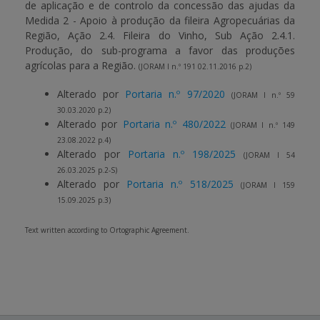
de aplicação e de controlo da concessão das ajudas da
Medida 2 - Apoio à produção da fileira Agropecuárias da
Região, Ação 2.4. Fileira do Vinho, Sub Ação 2.4.1.
Produção, do sub-programa a favor das produções
agrícolas para a Região.
(JORAM I n.º 191 02.11.2016 p.2)
Alterado por
Portaria n.º 97/2020
(JORAM I n.º 59
30.03.2020 p.2)
Alterado por
Portaria n.º 480/2022
(JORAM I n.º 149
23.08.2022 p.4)
Alterado por
Portaria n.º 198/2025
(JORAM I 54
26.03.2025 p.2-S)
Alterado por
Portaria n.º 518/2025
(JORAM I 159
15.09.2025 p.3)
Text written according to Ortographic Agreement.