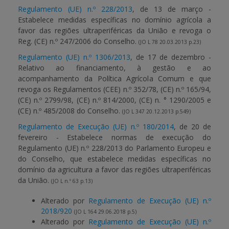
Regulamento (UE) n.º 228/2013
, de 13 de março -
Estabelece medidas específicas no domínio agrícola a
BENEFICIARY SUPPORT
favor das regiões ultraperiféricas da União e revoga o
Reg. (CE) n.º 247/2006 do Conselho.
(JO L 78 20.03.2013 p.23)
Regulamento (UE) n.º 1306/2013
, de 17 de dezembro -
Login / Register
Relativo ao financiamento, à gestão e ao
acompanhamento da Política Agrícola Comum e que
revoga os Regulamentos (CEE) n.º 352/78, (CE) n.º 165/94,
(CE) n.º 2799/98, (CE) n.º 814/2000, (CE) n. ° 1290/2005 e
(CE) n.º 485/2008 do Conselho.
(JO L 347 20.12.2013 p.549)
Regulamento de Execução (UE) n.º 180/2014
, de 20 de
fevereiro - Estabelece normas de execução do
Regulamento (UE) n.º 228/2013 do Parlamento Europeu e
do Conselho, que estabelece medidas específicas no
domínio da agricultura a favor das regiões ultraperiféricas
da União.
(JO L n.º 63 p.13)
Alterado por
Regulamento de Execução (UE) n.º
2018/920
(JO L 164 29.06.2018 p.5)
Alterado por
Regulamento de Execução (UE) n.º