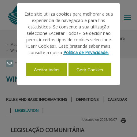
Este sítio utiliza cookies para melhorar a sua
experiência de navegação e para fins
estatísticos. Se consente a sua utilização
seleccione «Aceitar Todos». Se decidir não
Help/Support
Helps on Unique Request
POSEI Madeira
permitir certos tipos de cookies seleccione
THE IFAP
Measure 2 - Agriculture and Livestock (Vegetable)
«Gerir Cookies». Caso pretenda saber mais,
Wine Row - Production
Legislation
consulte a nossa
Politica de Privacidade.
HELP/SUPPORT
Faça Swipe para ver o menu
Aceitar todas
Gerir Cookies
WINE ROW - PRODUCTION
INFORMATIONS
|
|
RULES AND BASIC INFORMATIONS
DEFINITIONS
CALENDAR
STATISTICS
|
|
LEGISLATION
Updated on 2025/10/07
PAYMENTS
LEGISLAÇÃO COMUNITÁRIA