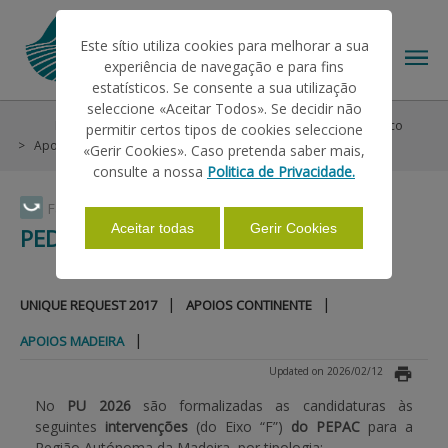
Este sítio utiliza cookies para melhorar a sua
experiência de navegação e para fins
estatísticos. Se consente a sua utilização
seleccione «Aceitar Todos». Se decidir não
Help/Support
Helps on Unique Request
Pedido Único
permitir certos tipos de cookies seleccione
THE IFAP
Apoios Madeira
«Gerir Cookies». Caso pretenda saber mais,
consulte a nossa
Politica de Privacidade.
HELP/SUPPORT
Faça Swipe para ver o menu
Aceitar todas
Gerir Cookies
PEDIDO ÚNICO
INFORMATIONS
|
|
UNIQUE REQUEST 2017
APOIOS CONTINENTE
|
APOIOS MADEIRA
STATISTICS
Updated on 2026/02/12
No
PU 2026
são formalizadas as candidaturas às
PAYMENTS
seguintes
intervenções
(do Eixo “F”)
do PEPAC
para a
Região Autónoma da Madeira, por tipologia: