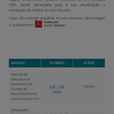
PDF, sendo necessário para a sua visualização a
instalação do
Adobe Acrobat Reader
.
BENEFICIARY SUPPORT
Caso não consiga visualizar no seu
browser
, descarregue
o
software
em:
Login / Register
MANUAIS
FICHEIROS
ACESSO
Manual do
Utilizador do
Formulário de
Público
[
pdf: 1 MB;
Gestão de
]
7 pág.
Reconhecimento
versão de outubro 2024
Orientação