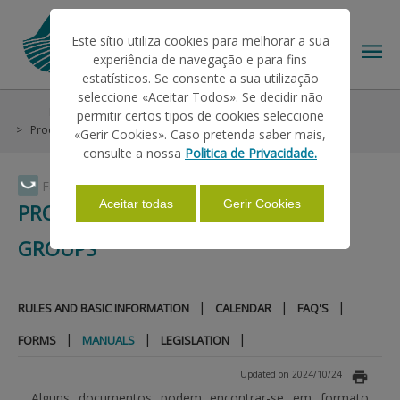
Este sítio utiliza cookies para melhorar a sua
experiência de navegação e para fins
estatísticos. Se consente a sua utilização
seleccione «Aceitar Todos». Se decidir não
Help/Support
Market Interventions
permitir certos tipos de cookies seleccione
THE IFAP
Producer Organizations and Groups
Manuals
«Gerir Cookies». Caso pretenda saber mais,
consulte a nossa
Politica de Privacidade.
HELP/SUPPORT
Faça Swipe para ver o menu
Aceitar todas
Gerir Cookies
PRODUCER ORGANIZATIONS AND
GROUPS
INFORMATIONS
|
|
|
RULES AND BASIC INFORMATION
CALENDAR
FAQ'S
STATISTICS
|
|
|
FORMS
MANUALS
LEGISLATION
PAYMENTS
Updated on 2024/10/24
Alguns documentos podem encontrar-se em formato