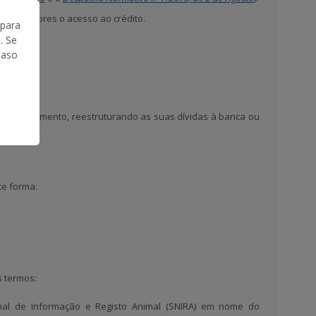
idos sectores o acesso ao crédito.
 para
. Se
Caso
e endividamento, reestruturando as suas dívidas à banca ou
es.
te forma:
s termos:
ional de Informação e Registo Animal (SNIRA) em nome do