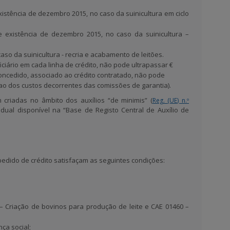
istência de dezembro 2015, no caso da suinicultura em ciclo
e existência de dezembro 2015, no caso da suinicultura –
aso da suinicultura - recria e acabamento de leitões.
ciário em cada linha de crédito, não pode ultrapassar €
oncedido, associado ao crédito contratado, não pode
 ao dos custos decorrentes das comissões de garantia).
m criadas no âmbito dos auxílios
“de minimis”
(
Reg. (UE) n.º
vidual disponível na “Base de Registo Central de Auxílio de
edido de crédito satisfaçam as seguintes condições:
– Criação de bovinos para produção de leite e CAE 01460 –
ça social;