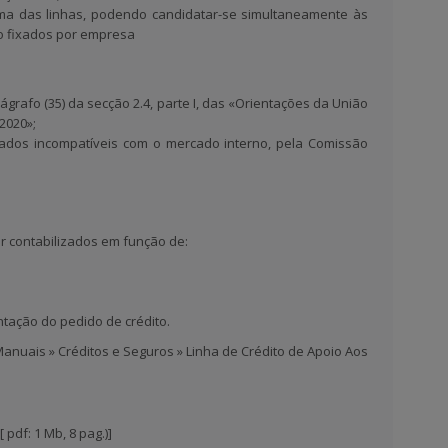
a das linhas, podendo candidatar-se simultaneamente às
o fixados por empresa
:
rafo (35) da secção 2.4, parte I, das
«Orientações da União
-2020»;
ados incompatíveis com o mercado interno, pela Comissão
r contabilizados em função de:
ntação do pedido de crédito.
anuais » Créditos e Seguros » Linha de Crédito de Apoio Aos
[ pdf: 1 Mb, 8 pag.)]