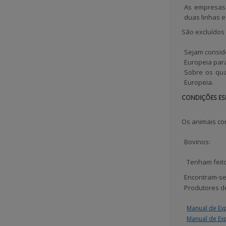
As empresas 
duas linhas 
São excluídos
Sejam conside
Europeia para 
Sobre os qua
Europeia.
CONDIÇÕES ESP
Os animais co
Bovinos
:
Tenham feito
Encontram-se
Produtores de
Manual de Exp
Manual de Ex