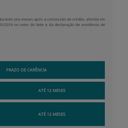
durante seis meses após a concessão de crédito, aferida em
2016 no setor do leite e da declaração de existência de
PRAZO DE CARÊNCIA
ATÉ 12 MESES
ATÉ 12 MESES