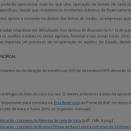
poderão apresentar mais do que uma operação no âmbito de cada um
específicas, desde que respeitem os montantes máximos de financiament
 dos apoios a conceder no âmbito das linhas de crédito, as empresas que
radas empresas em dificuldade, nos termos do disposto no n.º 15 do parág
os auxílios estatais no sector agrícola, florestal e nas zonas rurais 2014 
is impenda um processo de recuperação de auxílios de Estado, declar
ECÍFICAS
nstantes da declaração de existências (DE) de dezembro/2015 deverão se
 entregas de leite de vaca cru nos 12 meses anteriores à data da aprese
 disponiveis para consulta na
do Portal do IFAP, no menu
M
Área Reservada
 Leite de Vaca e Suíno 2016,
os seguintes manuais:
[pdf: 1 Mb, 8 pag.]
loração - Listagens de Entregas de Leite de Vaca
ploração - Listagens de Bovinos Fêmea de Raça Leiteira com mais de 24 meses