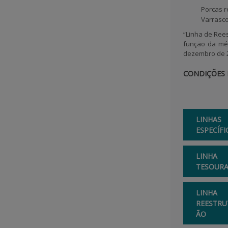
Porcas 
Varrasc
“Linha de Ree
função da méd
dezembro de 20
CONDIÇÕES 
LINHAS
ESPECÍFI
LINHA
TESOURA
LINHA
REESTRU
ÃO