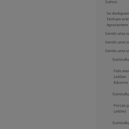
Suínos
Se dediquem 
Tenham entre
Apresentem a
Sendo uma sui
Sendo uma sui
Sendo uma sui
Suinicult
Pelo men
Leitões
Bácoros
Suinicult
Porcas p
Leitões
Suinicult