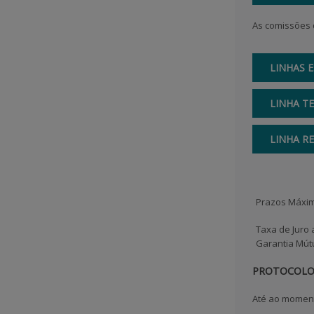
As comissões 
LINHAS E
LINHA T
LINHA R
* As comissõ
Prazos Máxim
Taxa de Juro
Garantia Mút
PROTOCOL
Até ao momento