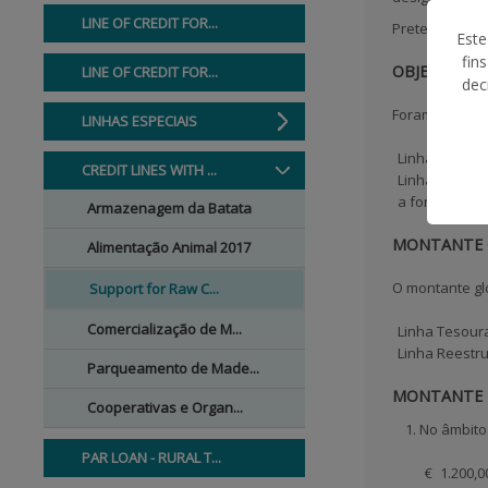
LINE OF CREDIT FOR...
Pretende-se co
Este
fin
OBJETIVO
LINE OF CREDIT FOR...
dec
Foram criadas 
LINHAS ESPECIAIS
Linha Tesoura
CREDIT LINES WITH ...
Linha Reestr
a fornecedore
Armazenagem da Batata
MONTANTE 
Alimentação Animal 2017
O montante glo
Support for Raw C...
Comercialização de M...
Linha Tesoura
Linha Reestru
Parqueamento de Made...
MONTANTE I
Cooperativas e Organ...
No âmbito 
PAR LOAN - RURAL T...
€ 1.200,