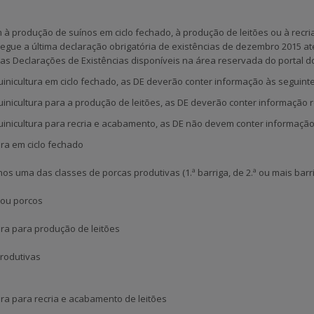
à produção de suínos em ciclo fechado, à produção de leitões ou à recri
gue a última declaração obrigatória de existências de dezembro 2015 até
s Declarações de Existências disponíveis na área reservada do portal do
nicultura em ciclo fechado, as DE deverão conter informação às seguinte
nicultura para a produção de leitões, as DE deverão conter informação re
nicultura para recria e acabamento, as DE não devem conter informação 
ura em ciclo fechado
os uma das classes de porcas produtivas (1.ª barriga, de 2.ª ou mais bar
 ou porcos
ura para produção de leitões
rodutivas
ura para recria e acabamento de leitões