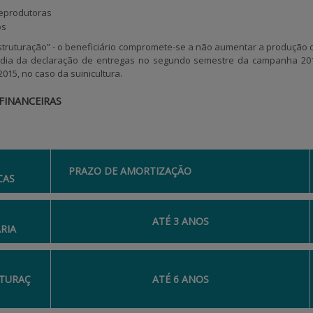
reprodutoras
os
struturação” - o beneficiário compromete-se a não aumentar a produção 
ia da declaração de entregas no segundo semestre da campanha 2015/
15, no caso da suinicultura.
FINANCEIRAS
PRAZO DE AMORTIZAÇÃO
CAS
ATÉ 3 ANOS
RIA
TURAÇ
ATÉ 6 ANOS