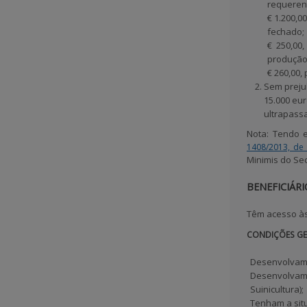
requerent
€ 1.200,0
fechado;
€ 250,00
produção 
€ 260,00,
Sem prejuí
15.000 eu
ultrapassa
Nota:
Tendo em
1408/2013, de
Minimis do Sec
BENEFICIÁRI
Têm acesso às
CONDIÇÕES GE
Desenvolvam a
Desenvolvam 
Suinicultura);
Tenham a situ