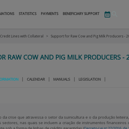
MATIONS
STATISTICS
PAYMENTS
BENEFICIARY SUPPORT
Credit Lines with Collateral
R RAW COW AND PIG MILK PRODUCERS - 
|
|
|
|
FORMATION
CALENDAR
MANUALS
LEGISLATION
 da crise que atravessa o setor da suinicultura e o da produção leiteir
s sectores, nas quais se incluem a criação de instrumentos financeiros
e sob a forma de linhas de crédito garantidas (
Decreto-Lei nº 27/2016, de