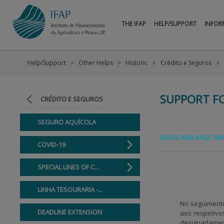
THE IFAP
HELP/SUPPORT
INFOR
Help/Support
Other Helps
Historic
Crédito e Seguros
SUPPORT FO
CRÉDITO E SEGUROS
SEGURO AQUÍCOLA
RULES AND BASIC IN
COVID-19
SPECIAL LINES OF C...
LINHA TESOURARIA -...
No seguimento
DEADLINE EXTENSION
aos respetivo
designadament