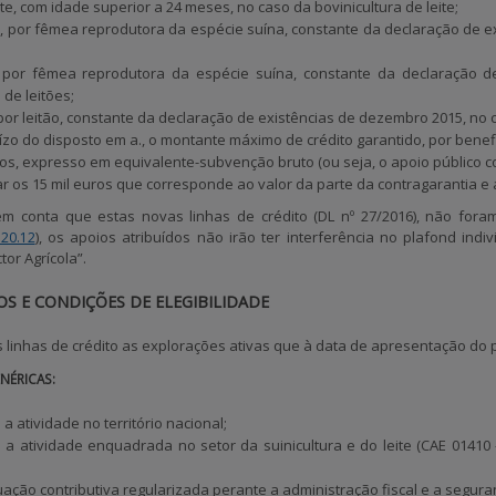
e, com idade superior a 24 meses, no caso da bovinicultura de leite;
0, por fêmea reprodutora da espécie suína, constante da declaração de ex
, por fêmea reprodutora da espécie suína, constante da declaração d
de leitões;
 por leitão, constante da declaração de existências de dezembro 2015, no c
zo do disposto em a., o montante máximo de crédito garantido, por benefi
ros, expresso em equivalente-subvenção bruto (ou seja, o apoio público c
r os 15 mil euros que corresponde ao valor da parte da contragarantia e
 conta que estas novas linhas de crédito (DL nº 27/2016), não fora
), os apoios atribuídos não irão ter interferência no plafond indi
 20.12
tor Agrícola”.
OS E CONDIÇÕES DE ELEGIBILIDADE
 linhas de crédito as explorações ativas que à data de apresentação do p
NÉRICAS:
 atividade no território nacional;
a atividade enquadrada no setor da suinicultura e do leite (CAE 01410 
ação contributiva regularizada perante a administração fiscal e a seguran