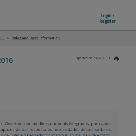
Login /
Register
Support for Raw Cow and Pig Milk Producers - 2016
Rules and Basic Information
2016
Updated on 2024/10/31
a, o Governo criou medidas nacionais integradas, para apoio
 capazes de dar resposta às necessidades destes sectores,
e o
).
 14 de Junho
Despacho Normativo nº 7/2016, de 2 de Agosto