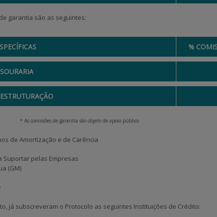
de garantia são as seguintes:
SPECÍFICAS
% COMI
ESOURARIA
EESTRUTURAÇÃO
es de garantia são objeto de apoio público
os de Amortização e de Carência
 a Suportar pelas Empresas
ua (GM)
O
, já subscreveram o Protocolo as seguintes Instituições de Crédito: