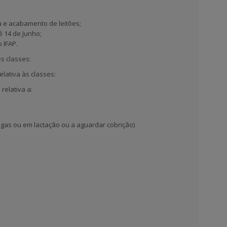
a e acabamento de leitões;
 14 de Junho;
 IFAP.
s classes:
lativa às classes:
relativa a:
rigas ou em lactação ou a aguardar cobrição)