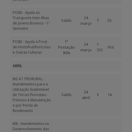
POSEI - Ajuda ao
24
Transporte Inter-Ilhas
Saldo
7
55
de Jovens Bovinos - 1º
março
Semestre
1ª
POSEI - Ajuda à Prod.
24
1
de Hortofrutiflorícolas
Pestação
916
março
332
e Outras Culturas
90%
ABRIL
M2.4.1 PRORURAL -
Investimentos para a
Utilização Sustentável
24
Saldo
3
14
de Terras Florestais -
abril
Prémios à Manutenção
e por Perda de
Rendimento
M8 - Investimentos no
Desenvolvimento das