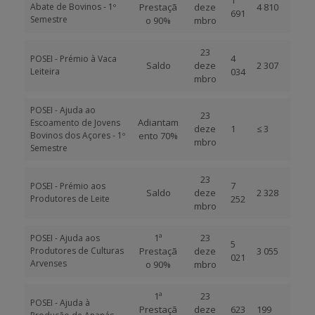
1
Abate de Bovinos - 1º
Prestaçã
deze
4 810
691
Semestre
o 90%
mbro
23
4
POSEI - Prémio à Vaca
Saldo
deze
2 307
Leiteira
034
mbro
POSEI - Ajuda ao
23
Adiantam
Escoamento de Jovens
deze
1
≤ 3
Bovinos dos Açores - 1º
ento 70%
mbro
Semestre
23
7
POSEI - Prémio aos
Saldo
deze
2 328
Produtores de Leite
252
mbro
1ª
23
POSEI - Ajuda aos
5
Produtores de Culturas
Prestaçã
deze
3 055
021
Arvenses
o 90%
mbro
1ª
23
POSEI - Ajuda à
Prestaçã
deze
623
199