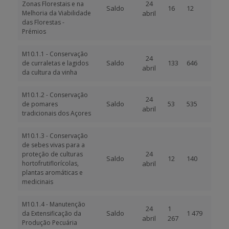
24
Zonas Florestais e na
Saldo
16
12
Melhoria da Viabilidade
abril
das Florestas -
Prémios
M10.1.1 - Conservação
24
Saldo
133
646
de curraletas e lagidos
abril
da cultura da vinha
M10.1.2 - Conservação
24
Saldo
53
535
de pomares
abril
tradicionais dos Açores
M10.1.3 - Conservação
de sebes vivas para a
24
proteção de culturas
Saldo
12
140
hortofrutiflorícolas,
abril
plantas aromáticas e
medicinais
M10.1.4 - Manutenção
24
1
Saldo
1 479
da Extensificação da
abril
267
Produção Pecuária