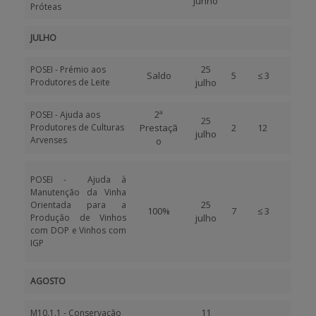
junho
Próteas
JULHO
25
POSEI - Prémio aos
Saldo
5
≤ 3
Produtores de Leite
julho
2ª
POSEI - Ajuda aos
25
Produtores de Culturas
Prestaçã
2
12
julho
Arvenses
o
POSEI - Ajuda à
Manutenção da Vinha
25
Orientada para a
100%
7
≤ 3
Produção de Vinhos
julho
com DOP e Vinhos com
IGP
AGOSTO
11
M10.1.1 - Conservação