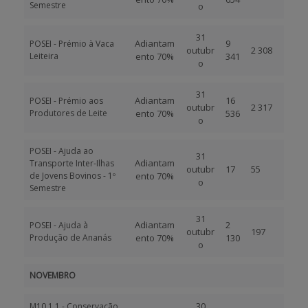
Semestre
o
31
Adiantam
9
POSEI - Prémio à Vaca
outubr
2 308
Leiteira
ento 70%
341
o
31
Adiantam
16
POSEI - Prémio aos
outubr
2 317
Produtores de Leite
ento 70%
536
o
POSEI - Ajuda ao
31
Adiantam
Transporte Inter-Ilhas
outubr
17
55
de Jovens Bovinos - 1º
ento 70%
o
Semestre
31
Adiantam
2
POSEI - Ajuda à
outubr
197
Produção de Ananás
ento 70%
130
o
NOVEMBRO
30
M10.1.1 - Conservação