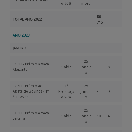
Produção de Ananás
o 90%
mbro
86
TOTAL ANO 2022
715
ANO 2023
JANEIRO
25
POSEI - Prémio à Vaca
Saldo
janeir
5
≤ 3
Aleitante
o
1ª
25
POSEI - Prémio ao
Abate de Bovinos - 1º
Prestaçã
janeir
3
9
Semestre
o 90%
o
25
POSEI - Prémio à Vaca
Saldo
janeir
10
4
Leiteira
o