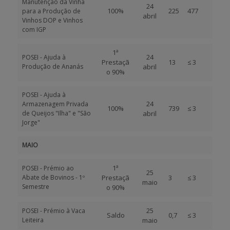
Manutenção da Vinha
24
100%
225
477
para a Produção de
abril
Vinhos DOP e Vinhos
com IGP
1ª
24
POSEI - Ajuda à
Prestaçã
13
≤ 3
Produção de Ananás
abril
o 90%
POSEI - Ajuda à
24
Armazenagem Privada
100%
739
≤ 3
de Queijos "Ilha" e "São
abril
Jorge"
MAIO
1ª
POSEI - Prémio ao
25
Abate de Bovinos - 1º
Prestaçã
3
≤ 3
maio
Semestre
o 90%
25
POSEI - Prémio à Vaca
Saldo
0,7
≤ 3
Leiteira
maio