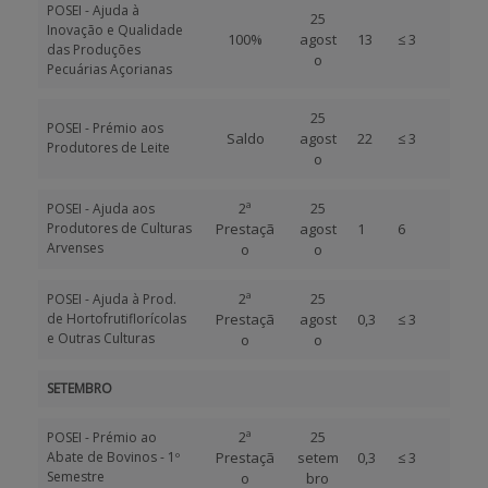
POSEI - Ajuda à
25
Inovação e Qualidade
100%
agost
13
≤ 3
das Produções
o
Pecuárias Açorianas
25
POSEI - Prémio aos
Saldo
agost
22
≤ 3
Produtores de Leite
o
2ª
25
POSEI - Ajuda aos
Produtores de Culturas
Prestaçã
agost
1
6
Arvenses
o
o
2ª
25
POSEI - Ajuda à Prod.
de Hortofrutiflorícolas
Prestaçã
agost
0,3
≤ 3
e Outras Culturas
o
o
SETEMBRO
2ª
25
POSEI - Prémio ao
Abate de Bovinos - 1º
Prestaçã
setem
0,3
≤ 3
Semestre
o
bro