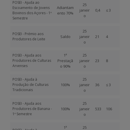
POSEI - Ajuda ao
25
Adiantam
Escoamento de Jovens
janeir
0,4
≤ 3
Bovinos dos Açores - 1º
ento 70%
o
Semestre
25
POSEI - Prémio aos
Saldo
janeir
21
4
Produtores de Leite
o
1ª
25
POSEI - Ajuda aos
Produtores de Culturas
Prestaçã
janeir
23
8
Arvenses
o 90%
o
25
POSEI - Ajuda à
Produção de Culturas
100%
janeir
36
≤ 3
Tradicionais
o
25
POSEI - Ajuda aos
Produtores de Banana -
100%
janeir
533
106
1º Semestre
o
1ª
25