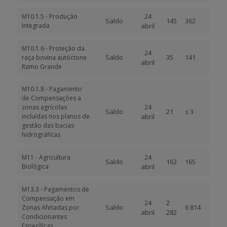
24
M10.1.5 - Produção
Saldo
145
362
Integrada
abril
M10.1.6 - Proteção da
24
Saldo
35
141
raça bovina autóctone
abril
Ramo Grande
M10.1.8 - Pagamento
de Compensações a
24
zonas agrícolas
Saldo
21
≤ 3
incluídas nos planos de
abril
gestão das bacias
hidrográficas
24
M11 - Agricultura
Saldo
162
165
Biológica
abril
M13.3 - Pagamentos de
Compensação em
24
2
Saldo
6 814
Zonas Afetadas por
abril
282
Condicionantes
Específicas