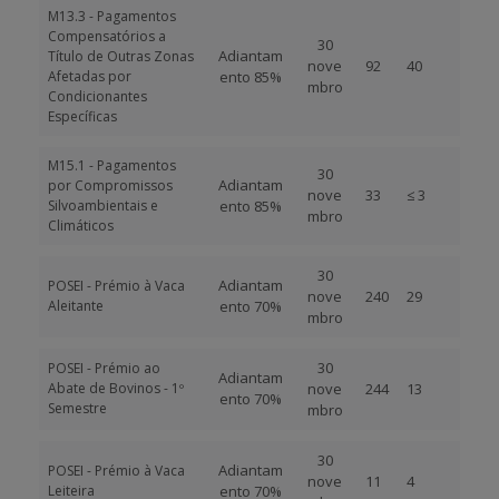
M13.3 - Pagamentos
Compensatórios a
30
Adiantam
Título de Outras Zonas
nove
92
40
Afetadas por
ento 85%
mbro
Condicionantes
Específicas
M15.1 - Pagamentos
30
Adiantam
por Compromissos
nove
33
≤ 3
Silvoambientais e
ento 85%
mbro
Climáticos
30
Adiantam
POSEI - Prémio à Vaca
nove
240
29
Aleitante
ento 70%
mbro
30
POSEI - Prémio ao
Adiantam
Abate de Bovinos - 1º
nove
244
13
ento 70%
Semestre
mbro
30
Adiantam
POSEI - Prémio à Vaca
nove
11
4
Leiteira
ento 70%