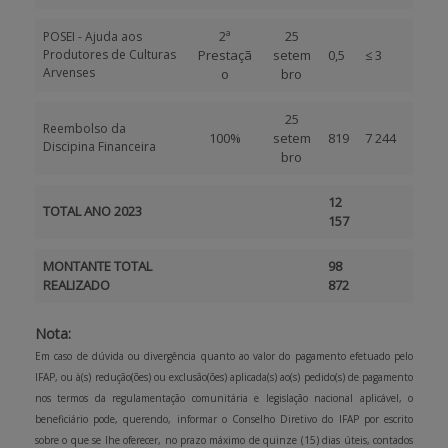
2ª
25
POSEI - Ajuda aos
Produtores de Culturas
Prestaçã
setem
0,5
≤ 3
Arvenses
o
bro
25
Reembolso da
100%
setem
819
7 244
Discipina Financeira
bro
12
TOTAL ANO 2023
157
MONTANTE TOTAL
98
REALIZADO
872
Nota:
Em caso de dúvida ou divergência quanto ao valor do pagamento efetuado pelo
IFAP, ou à(s) redução(ões) ou exclusão(ões) aplicada(s) ao(s) pedido(s) de pagamento
nos termos da regulamentação comunitária e legislação nacional aplicável, o
beneficiário pode, querendo, informar o Conselho Diretivo do IFAP por escrito
sobre o que se lhe oferecer, no prazo máximo de quinze (15) dias úteis, contados