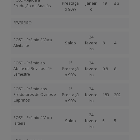
POSEI - Ajuda à
Prestaçã
janeir
19
≤ 3
Produção de Ananás
o 90%
o
FEVEREIRO
24
POSEI - Prémio à Vaca
Saldo
fevere
8
4
Aleitante
iro
1ª
24
POSEI - Prémio ao
Abate de Bovinos - 1º
Prestaçã
fevere
0,8
8
Semestre
o 90%
iro
1ª
24
POSEI - Prémio aos
Produtores de Ovinos e
Prestaçã
fevere
183
202
Caprinos
o 90%
iro
24
POSEI - Prémio à Vaca
Saldo
fevere
5
5
leiteira
iro