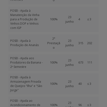
o
POSEI - Ajuda à
Manutenção da Vinha
23
100%
4
≤ 3
para a Produção de
junho
Vinhos DOP e Vinhos
com IGP
2ª
23
POSEI - Ajuda à
Prestaçã
315
202
Produção de Ananás
junho
o
POSEI - Ajuda aos
23
100%
673
111
Produtores da Banana -
junho
2º Semestre
POSEI - Ajuda à
23
Armazenagem Privada
100%
40
≤ 3
de Queijos "Ilha" e "São
junho
Jorge"
POSEI - Ajuda ao
23
100%
96
≤ 3
Acondicionamento de