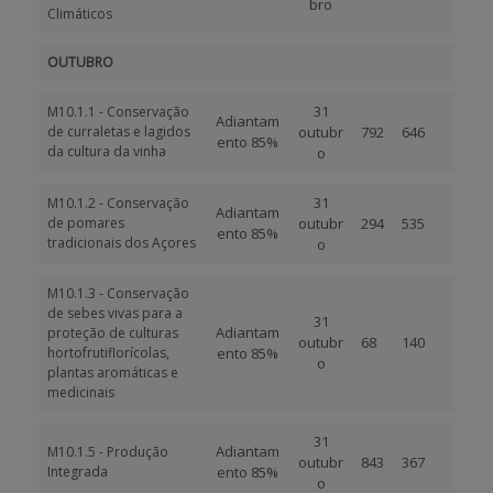
bro
Climáticos
OUTUBRO
31
M10.1.1 - Conservação
Adiantam
de curraletas e lagidos
outubr
792
646
ento 85%
da cultura da vinha
o
31
M10.1.2 - Conservação
Adiantam
de pomares
outubr
294
535
ento 85%
tradicionais dos Açores
o
M10.1.3 - Conservação
de sebes vivas para a
31
Adiantam
proteção de culturas
outubr
68
140
hortofrutiflorícolas,
ento 85%
o
plantas aromáticas e
medicinais
31
Adiantam
M10.1.5 - Produção
outubr
843
367
Integrada
ento 85%
o