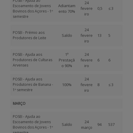
POSEI - Ajuda ao
24
Adiantam
Escoamento de Jovens
fevere
0,5
≤ 3
Bovinos dos Açores - 1º
ento 70%
iro
semestre
24
POSEI - Prémio aos
Saldo
fevere
13
5
Produtores de Leite
iro
1ª
24
POSEI - Ajuda aos
Produtores de Culturas
Prestaçã
fevere
6
6
Arvenses
o 90%
iro
24
POSEI - Ajuda aos
Produtores de Banana -
100%
fevere
8
≤ 3
1º semestre
iro
MARÇO
POSEI - Ajuda ao
24
Escoamento de Jovens
Saldo
94
537
Bovinos dos Açores - 1º
março
semestre