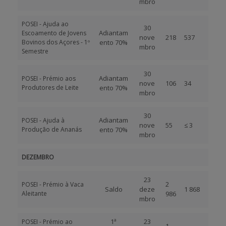
mbro
POSEI - Ajuda ao
30
Adiantam
Escoamento de Jovens
nove
218
537
Bovinos dos Açores - 1º
ento 70%
mbro
Semestre
30
Adiantam
POSEI - Prémio aos
nove
106
34
Produtores de Leite
ento 70%
mbro
30
Adiantam
POSEI - Ajuda à
nove
55
≤ 3
Produção de Ananás
ento 70%
mbro
DEZEMBRO
23
2
POSEI - Prémio à Vaca
Saldo
deze
1 868
Aleitante
986
mbro
1ª
23
POSEI - Prémio ao