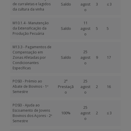
de curraletas e lagidos
Saldo
agost
3
≤ 3
da cultura da vinha
o
11
M10.1.4 - Manutenção
da Extensificação da
Saldo
agost
5
5
Produção Pecuária
o
M13.3 - Pagamentos de
25
Compensação em
Saldo
agost
9
17
Zonas Afetadas por
Condicionantes
o
Específicas
2ª
25
POSEI - Prémio ao
Abate de Bovinos - 1º
Prestaçã
agost
2
16
Semestre
o
o
POSEI - Ajuda ao
25
Escoamento de Jovens
100%
agost
2
≤ 3
Bovinos dos Açores - 2º
o
Semestre