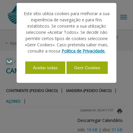
Este sítio utiliza cookies para melhorar a sua
experiência de navegação e para fins
estatísticos. Se consente a sua utilização
seleccione «Aceitar Todos». Se decidir não
Payments
Payments Made Calendar
Campanha 2022
permitir certos tipos de cookies seleccione
THE IFAP
Açores
«Gerir Cookies». Caso pretenda saber mais,
consulte a nossa
Politica de Privacidade.
HELP/SUPPORT
Faça Swipe para ver o menu
Aceitar todas
Gerir Cookies
CAMPANHA 2022
INFORMATIONS
|
|
CONTINENTE (PEDIDO ÚNICO)
MADEIRA (PEDIDO ÚNICO)
|
AÇORES
STATISTICS
Updated on 2024/11/27
Descarregar Calendário
PAYMENTS
ods:
16 kB
| xlsx:
51 kB