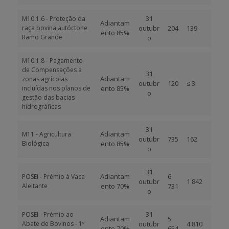
31
M10.1.6 - Proteção da
Adiantam
raça bovina autóctone
outubr
204
139
ento 85%
Ramo Grande
o
M10.1.8 - Pagamento
de Compensações a
31
Adiantam
zonas agrícolas
outubr
120
≤ 3
incluídas nos planos de
ento 85%
o
gestão das bacias
hidrográficas
31
Adiantam
M11 - Agricultura
outubr
735
162
Biológica
ento 85%
o
31
Adiantam
6
POSEI - Prémio à Vaca
outubr
1 842
Aleitante
ento 70%
731
o
31
POSEI - Prémio ao
Adiantam
5
Abate de Bovinos - 1º
outubr
4 810
ento 70%
654