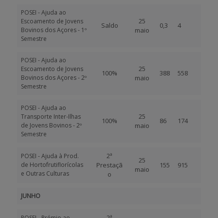
POSEI - Ajuda ao
25
Escoamento de Jovens
Saldo
0,3
4
Bovinos dos Açores - 1º
maio
Semestre
POSEI - Ajuda ao
25
Escoamento de Jovens
100%
388
558
Bovinos dos Açores - 2º
maio
Semestre
POSEI - Ajuda ao
25
Transporte Inter-Ilhas
100%
86
174
de Jovens Bovinos - 2º
maio
Semestre
2ª
POSEI - Ajuda à Prod.
25
de Hortofrutiflorícolas
Prestaçã
155
915
maio
e Outras Culturas
o
JUNHO
2ª
POSEI - Prémio ao