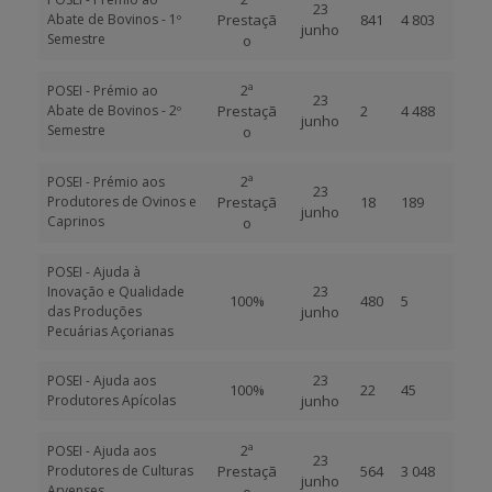
23
Abate de Bovinos - 1º
Prestaçã
841
4 803
junho
Semestre
o
2ª
POSEI - Prémio ao
23
Abate de Bovinos - 2º
Prestaçã
2
4 488
junho
Semestre
o
2ª
POSEI - Prémio aos
23
Produtores de Ovinos e
Prestaçã
18
189
junho
Caprinos
o
POSEI - Ajuda à
23
Inovação e Qualidade
100%
480
5
das Produções
junho
Pecuárias Açorianas
23
POSEI - Ajuda aos
100%
22
45
Produtores Apícolas
junho
2ª
POSEI - Ajuda aos
23
Produtores de Culturas
Prestaçã
564
3 048
junho
Arvenses