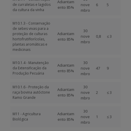
Adiantam
de curraletas e lagidos
nove
6
5
ento 85%
da cultura da vinha
mbro
M10.1.3 - Conservação
de sebes vivas para a
30
Adiantam
proteção de culturas
nove
0,8
≤ 3
hortofrutiflorícolas,
ento 85%
mbro
plantas aromáticas e
medicinais
30
M10.1.4 - Manutenção
Adiantam
da Extensificação da
nove
47
9
ento 85%
Produção Pecuária
mbro
30
M10.1.6 - Proteção da
Adiantam
raça bovina autóctone
nove
2
≤ 3
ento 85%
Ramo Grande
mbro
30
Adiantam
M11 - Agricultura
nove
1
≤ 3
Biológica
ento 85%
mbro