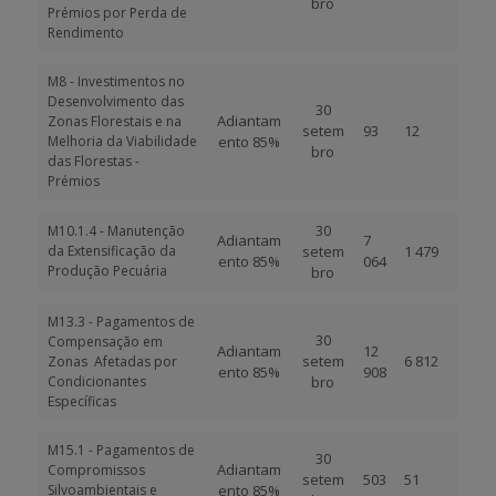
bro
Prémios por Perda de
Rendimento
M8 - Investimentos no
Desenvolvimento das
30
Adiantam
Zonas Florestais e na
setem
93
12
Melhoria da Viabilidade
ento 85%
bro
das Florestas -
Prémios
30
M10.1.4 - Manutenção
Adiantam
7
da Extensificação da
setem
1 479
ento 85%
064
Produção Pecuária
bro
M13.3 - Pagamentos de
30
Compensação em
Adiantam
12
setem
6 812
Zonas Afetadas por
ento 85%
908
Condicionantes
bro
Específicas
M15.1 - Pagamentos de
30
Adiantam
Compromissos
setem
503
51
Silvoambientais e
ento 85%