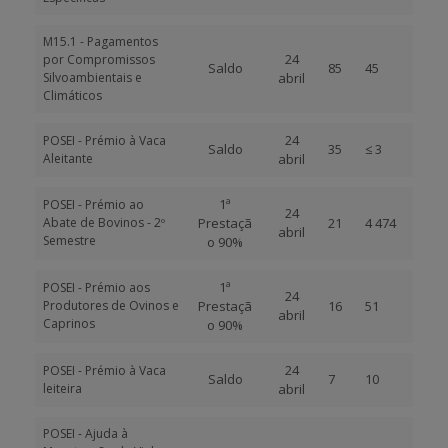
M15.1 - Pagamentos
24
por Compromissos
Saldo
85
45
Silvoambientais e
abril
Climáticos
24
POSEI - Prémio à Vaca
Saldo
35
≤ 3
Aleitante
abril
1ª
POSEI - Prémio ao
24
Abate de Bovinos - 2º
Prestaçã
21
4 474
abril
Semestre
o 90%
1ª
POSEI - Prémio aos
24
Produtores de Ovinos e
Prestaçã
16
51
abril
Caprinos
o 90%
24
POSEI - Prémio à Vaca
Saldo
7
10
leiteira
abril
POSEI - Ajuda à