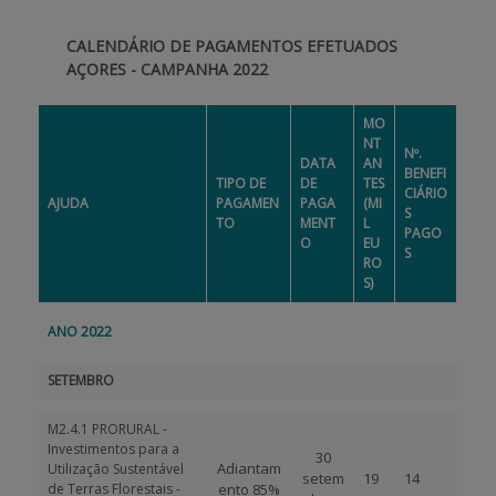
CALENDÁRIO DE PAGAMENTOS EFETUADOS
BENEFICIARY SUPPORT
AÇORES - CAMPANHA 2022
MO
Login / Register
NT
Nº.
DATA
AN
BENEFI
TIPO DE
DE
TES
CIÁRIO
AJUDA
PAGAMEN
PAGA
(MI
S
TO
MENT
L
PAGO
O
EU
S
RO
S)
ANO 2022
SETEMBRO
M2.4.1 PRORURAL -
Investimentos para a
30
Adiantam
Utilização Sustentável
setem
19
14
de Terras Florestais -
ento 85%