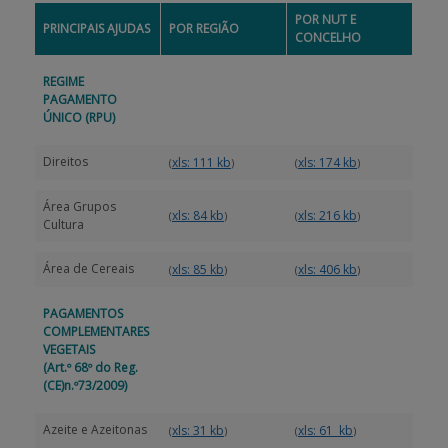
POR NUT E
PRINCIPAIS AJUDAS
POR REGIÃO
CONCELHO
APOIO AO BENEFICIÁRIO
REGIME
PAGAMENTO
Entrar / Registar
ÚNICO (RPU)
Direitos
xls: 111 kb
xls: 174 kb
(
)
(
)
Área Grupos
xls: 84 kb
xls: 216 kb
(
)
(
)
Cultura
Área de Cereais
xls: 85 kb
xls: 406 kb
(
)
(
)
PAGAMENTOS
COMPLEMENTARES
VEGETAIS
(Art.º 68º do Reg.
(CE)n.º73/2009)
Azeite e Azeitonas
xls: 31 kb
xls: 61 kb
(
)
(
)