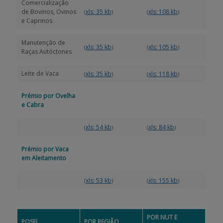
Comercialização
de Bovinos, Ovinos
xls: 35 kb
xls: 108 kb
(
)
(
)
e Caprinos
Manutenção de
xls: 35 kb
xls: 105 kb
(
)
(
)
Raças Autóctones
Leite de Vaca
xls: 35 kb
xls: 118 kb
(
)
(
)
Prémio por Ovelha
e Cabra
xls: 54 kb
xls: 84 kb
(
)
(
)
Prémio por Vaca
em Aleitamento
xls: 53 kb
xls: 155 kb
(
)
(
)
POR NUT E
POSEI
POR REGIÃO