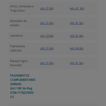
Arroz, Arvenses e
xls: 31 kb
xls: 61 kb
(
)
(
)
Trigo Duro
Montado de
xls: 31 kb
xls: 61 kb
(
)
(
)
Azinho
Lameiros
xls: 32 kb
xls: 61 kb
(
)
(
)
Património
xls: 31 kb
xls: 64 kb
(
)
(
)
Oleícola
Espaço Agro-
xls: 31 kb
xls: 61 kb
(
)
(
)
florestal
PAGAMENTOS
COMPLEMENTARES
ANIMAIS
(Art.º 69º do Reg.
(CE)n.º1782/2003)
(1)