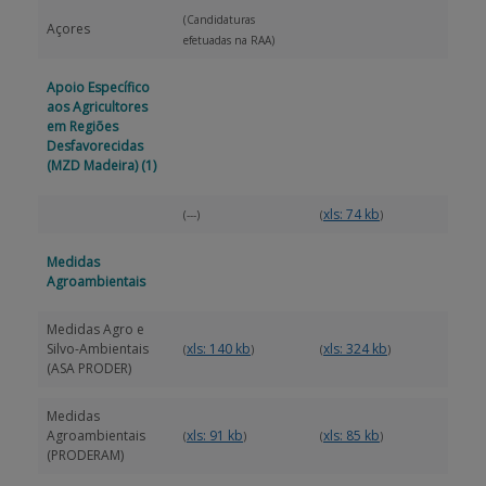
(Candidaturas
Açores
efetuadas na RAA)
Apoio Específico
aos Agricultores
em Regiões
Desfavorecidas
(MZD Madeira)
(1)
xls: 74 kb
(---)
(
)
Medidas
Agroambientais
Medidas Agro e
Silvo-Ambientais
xls: 140 kb
xls: 324 kb
(
)
(
)
(ASA PRODER)
Medidas
Agroambientais
xls: 91 kb
xls: 85 kb
(
)
(
)
(PRODERAM)