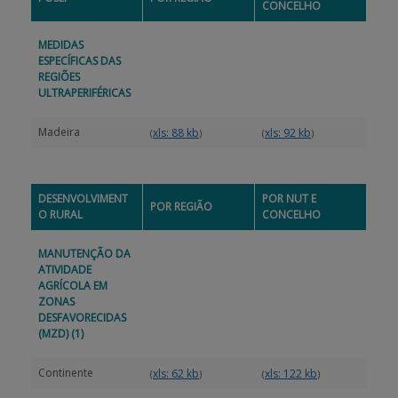
CONCELHO
MEDIDAS
ESPECÍFICAS DAS
REGIÕES
ULTRAPERIFÉRICAS
Madeira
xls: 88 kb
xls: 92 kb
(
)
(
)
DESENVOLVIMENT
POR NUT E
POR REGIÃO
O RURAL
CONCELHO
MANUTENÇÃO DA
ATIVIDADE
AGRÍCOLA EM
ZONAS
DESFAVORECIDAS
(MZD)
(1)
Continente
xls: 62 kb
xls: 122 kb
(
)
(
)