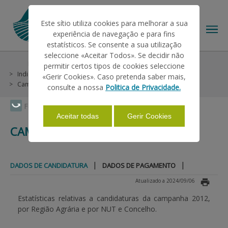
Este sítio utiliza cookies para melhorar a sua
experiência de navegação e para fins
estatísticos. Se consente a sua utilização
seleccione «Aceitar Todos». Se decidir não
Estatísticas
Candidaturas do Pedido Único
permitir certos tipos de cookies seleccione
O IFAP
Indicadores de Campanha
Campanhas 2007 a 2014
«Gerir Cookies». Caso pretenda saber mais,
Campanha 2012
Dados de Candidatura
consulte a nossa
Politica de Privacidade.
AJUDAS/APOIOS
Faça Swipe para ver o menu
Aceitar todas
Gerir Cookies
CAMPANHA 2012
INFORMAÇÕES
|
|
DADOS DE CANDIDATURA
DADOS DE PAGAMENTO
ESTATÍSTICAS
Atualizado a 2024/09/06
Estatísticas relativas a candidaturas da campanha 2012,
por Região Agrária e por NUT e Concelho.
PAGAMENTOS