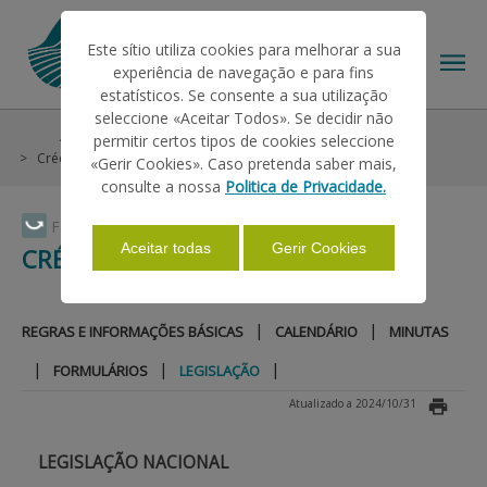
Este sítio utiliza cookies para melhorar a sua
experiência de navegação e para fins
estatísticos. Se consente a sua utilização
seleccione «Aceitar Todos». Se decidir não
Ajudas/Apoios
Outras Ajudas
Crédito
permitir certos tipos de cookies seleccione
O IFAP
Crédito Curto Prazo
Legislação
«Gerir Cookies». Caso pretenda saber mais,
consulte a nossa
Politica de Privacidade.
AJUDAS/APOIOS
Faça Swipe para ver o menu
Aceitar todas
Gerir Cookies
CRÉDITO CURTO PRAZO
INFORMAÇÕES
|
|
REGRAS E INFORMAÇÕES BÁSICAS
CALENDÁRIO
MINUTAS
|
|
|
FORMULÁRIOS
LEGISLAÇÃO
ESTATÍSTICAS
Atualizado a 2024/10/31
PAGAMENTOS
LEGISLAÇÃO NACIONAL