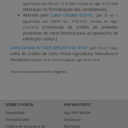
pag.]
Emitida pelo IFAP em: 13.10.2008. Entrada em vigor: 01.01.2008
(Alteração na formalização das candidaturas)
Alterada pela
Carta Circular 6/2010,
[pdf: 25 kb; 1
pag.]
Emitida pelo IFADAP em: 17.05.2010. Entrada em vigor:
(Concessão de crédito às unidades
01.03.2010
produtivas do setor florestal para as operações de
extracção cortiça.)
Carta Circular N.º NCR 005/2014 de 01.07.
[pdf: 133 kb; 5 pág.]
Linha de Crédito de Curto Prazo Agricultura, Silvicultura e
Pecuária.
Emitida em: 01.07.2014 Entrada em vigor: 01.07.2014
Texto escrito conforme o Acordo Ortográfico.
SOBRE O PORTAL
IFAP MAIS PERTO
Privacidade
App IFAP Mobile
Acessibilidade
Denúncias
Política de Segurança de
RSS Feeds