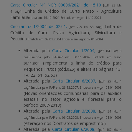
Carta Circular N.º NCR 00006/2021 de 15.10
[pdf: 83 kb;
Linha de Crédito de Curto Prazo - Agricultura
4 pág.]
Familiar.
Emitida em: 15.10.2021 Entrada em vigor: 11.10.2021
Circular n.º 1/2004 de 02.01.
Linha de
[pdf: 799 kb; 53 pag.]
Crédito de Curto Prazo Agricultura, Silvicultura e
Pecuária.
Emitida em: 02.01.2004 Entrada em vigor: 02.01.2004
Alterada pela
Carta Circular 1/2004,
[pdf: 840 kb; 8
pag.]
Emitida pelo IFADAP em: 30.11.2004. Entrada em vigor:
(Implementa a linha de crédito para
30.11.2004
Pequenos Frutos (cód.025) e altera as páginas: 13,
14, 22, 51, 52,53)
Alterada pela
Carta Circular 6/2007,
[pdf: 25 kb; 1
pag.]
Emitida pelo IFAP em: 26.12.2007. Entrada em vigor: 01.01.2008
(Novas orientações comunitárias para os auxílios
estatais no setor agrícola e florestal para o
período 2007-2013)
Alterada pela
Carta Circular 3/2008,
[pdf: 34 kb; 1
pag.]
Emitida pelo IFAP em: 06.03.2008. Entrada em vigor: 01.01.2008
(Alteração nos ´Contratos de emprestimo´)
Alterada pela
Carta Circular 6/2008,
[pdf: 167 kb; 4