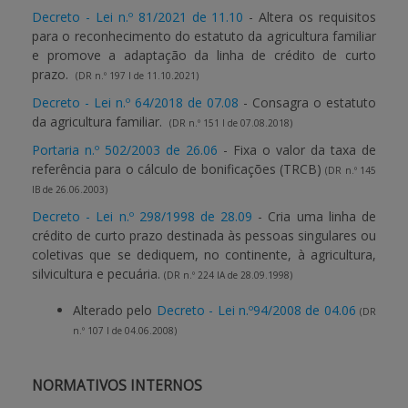
Decreto - Lei n.º 81/2021 de 11.10
- Altera os requisitos
para o reconhecimento do estatuto da agricultura familiar
APOIO AO BENEFICIÁRIO
e promove a adaptação da linha de crédito de curto
prazo.
(DR n.º 197 I de 11.10.2021)
Decreto - Lei n.º 64/2018 de 07.08
- Consagra o estatuto
Entrar / Registar
da agricultura familiar.
(DR n.º 151 I de 07.08.2018)
Portaria n.º 502/2003 de 26.06
- Fixa o valor da taxa de
referência para o cálculo de bonificações (TRCB)
(DR n.º 145
IB de 26.06.2003)
Decreto - Lei n.º 298/1998 de 28.09
- Cria uma linha de
crédito de curto prazo destinada às pessoas singulares ou
coletivas que se dediquem, no continente, à agricultura,
silvicultura e pecuária.
(DR n.º 224 IA de 28.09.1998)
Alterado pelo
Decreto - Lei n.º94/2008 de 04.06
(DR
n.º 107 I de 04.06.2008)
NORMATIVOS INTERNOS