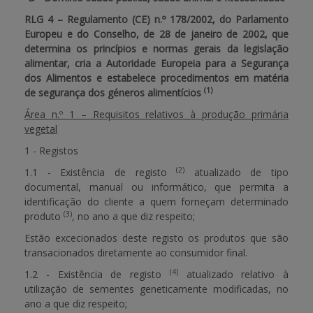
RLG 4 – Regulamento (CE) n.º 178/2002, do Parlamento
Europeu e do Conselho
, de 28 de janeiro de 2002, que
determina os princípios e normas gerais da legislação
alimentar, cria a Autoridade Europeia para a Segurança
dos Alimentos e estabelece procedimentos em matéria
(1)
de segurança dos géneros alimentícios
Área n.º 1 – Requisitos relativos à produção primária
vegetal
1 - Registos
(2)
1.1 - Existência de registo
atualizado de tipo
documental, manual ou informático, que permita a
identificação do cliente a quem forneçam determinado
(3)
produto
, no ano a que diz respeito;
Estão excecionados deste registo os produtos que são
transacionados diretamente ao consumidor final.
(4)
1.2 - Existência de registo
atualizado relativo à
utilização de sementes geneticamente modificadas, no
ano a que diz respeito;