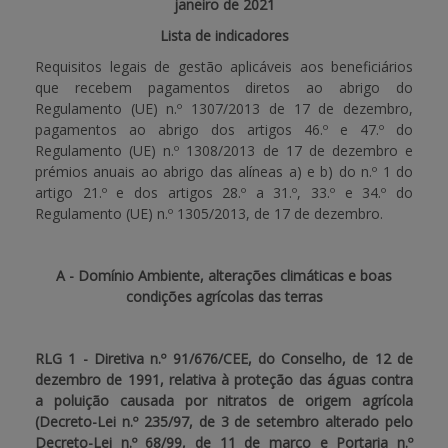
janeiro de 2021
Lista de indicadores
APOIO AO BENEFICIÁRIO
Requisitos legais de gestão aplicáveis aos beneficiários
que recebem pagamentos diretos ao abrigo do
Regulamento (UE) n.º 1307/2013 de 17 de dezembro,
Entrar / Registar
pagamentos ao abrigo dos artigos 46.º e 47.º do
Regulamento (UE) n.º 1308/2013 de 17 de dezembro e
prémios anuais ao abrigo das alíneas a) e b) do n.º 1 do
artigo 21.º e dos artigos 28.º a 31.º, 33.º e 34.º do
Regulamento (UE) n.º 1305/2013, de 17 de dezembro.
A - Domínio Ambiente, alterações climáticas e boas
condições agrícolas das terras
RLG 1 - Diretiva n.º 91/676/CEE, do Conselho, de 12 de
dezembro de 1991, relativa à proteção das águas contra
a poluição causada por nitratos de origem agrícola
(Decreto-Lei n.º 235/97, de 3 de setembro alterado pelo
Decreto-Lei n.º 68/99, de 11 de março e Portaria n.º