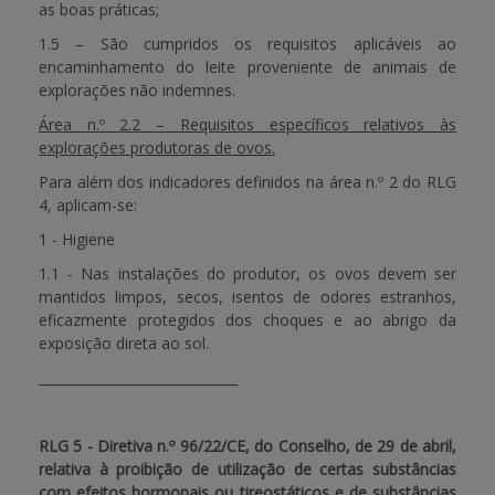
as boas práticas;
1.5 – São cumpridos os requisitos aplicáveis ao
encaminhamento do leite proveniente de animais de
explorações não indemnes.
Área n.º 2.2 – Requisitos específicos relativos às
explorações produtoras de ovos.
Para além dos indicadores definidos na área n.º 2 do RLG
4, aplicam-se:
1 - Higiene
1.1 - Nas instalações do produtor, os ovos devem ser
mantidos limpos, secos, isentos de odores estranhos,
eficazmente protegidos dos choques e ao abrigo da
exposição direta ao sol.
______________________________
RLG 5 - Diretiva n.º 96/22/CE, do Conselho, de 29 de abril,
relativa à proibição de utilização de certas substâncias
com efeitos hormonais ou tireostáticos e de substâncias