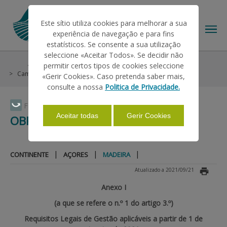
Este sítio utiliza cookies para melhorar a sua
experiência de navegação e para fins
estatísticos. Se consente a sua utilização
seleccione «Aceitar Todos». Se decidir não
Ajudas/Apoios
Condições Gerais
Condicionalidade
permitir certos tipos de cookies seleccione
O IFAP
Campanha 2021
Obrigações
Madeira
«Gerir Cookies». Caso pretenda saber mais,
consulte a nossa
Politica de Privacidade.
AJUDAS/APOIOS
Faça Swipe para ver o menu
Aceitar todas
Gerir Cookies
OBRIGAÇÕES
INFORMAÇÕES
|
|
|
CONTINENTE
AÇORES
MADEIRA
Atualizado a 2021/09/21
ESTATÍSTICAS
Anexo I
(a que se refere o n.º 1 do artigo 3.º)
PAGAMENTOS
Requisitos Legais de Gestão aplicáveis a partir de 1 de