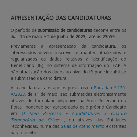
APOIO AO BENEFICIÁRIO
APRESENTAÇÃO DAS CANDIDATURAS
O período de
submissão de candidaturas
decorre entre os
Entrar / Registar
dias
15 de maio e 2 de junho de 2023, até às 23h59.
Previamente à apresentação da candidatura, os
interessados devem inscrever e manter atualizados e
regularizados os dados relativos à Identificação do
Beneficiário (IB), no sistema de informação do IFAP. A
não atualização dos dados ao nível do IB pode inviabilizar
a submissão da candidatura.
As candidaturas aos apoios previstos na
Portaria n.º 120-
A/2023
, de 11 de maio, são submetidas eletronicamente
através de formulário disponível na Área Reservada do
Portal, podendo ser apresentado pelo próprio Candidato
em
O Meu Processo » Candidaturas » Quadro
Temporário de Crise
* , ou através das Entidades
reconhecidas, numa das
Salas de Atendimento
existentes
para o efeito.