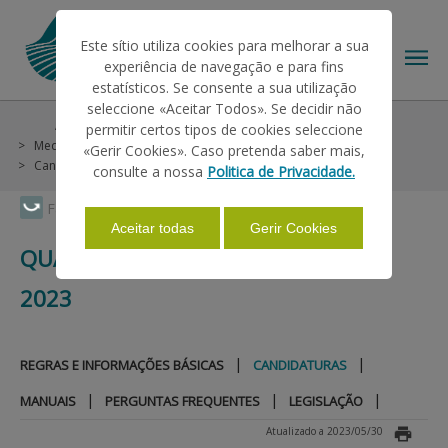
Este sítio utiliza cookies para melhorar a sua
experiência de navegação e para fins
estatísticos. Se consente a sua utilização
seleccione «Aceitar Todos». Se decidir não
Ajudas/Apoios
Outras Ajudas
Histórico
permitir certos tipos de cookies seleccione
O IFAP
Medidas Excecionais
Quadro Temporário de Crise – 2023
«Gerir Cookies». Caso pretenda saber mais,
Candidaturas
consulte a nossa
Politica de Privacidade.
AJUDAS/APOIOS
Faça Swipe para ver o menu
Aceitar todas
Gerir Cookies
QUADRO TEMPORÁRIO DE CRISE –
INFORMAÇÕES
2023
ESTATÍSTICAS
|
|
REGRAS E INFORMAÇÕES BÁSICAS
CANDIDATURAS
|
|
|
MANUAIS
PERGUNTAS FREQUENTES
LEGISLAÇÃO
PAGAMENTOS
Atualizado a 2023/05/30