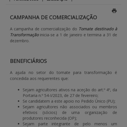
APOIO AO BENEFICIÁRIO
CAMPANHA DE COMERCIALIZAÇÃO
A campanha de comercialização do
Tomate destinado à
Entrar / Registar
Transformação
inicia-se a 1 de janeiro e termina a 31 de
dezembro.
BENEFICIÁRIOS
A ajuda no setor do tomate para transformação é
concedida aos requerentes que:
Sejam agricultores ativos na aceção do art.º 4º, da
Portaria n.º 54-I/2023, de 27 de fevereiro;
Se candidatem a este apoio no Pedido Único (PU);
Sejam agricultores não associados ou membros
efetivos (sócios) de uma organização de
produtores reconhecida (OP);
Sejam parte integrante de pelo menos um