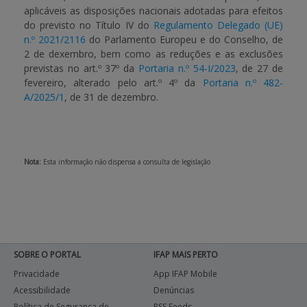
aplicáveis as disposições nacionais adotadas para efeitos
do previsto no Título IV do
Regulamento Delegado (UE)
n.º 2021/2116
do Parlamento Europeu e do Conselho, de
2 de dexembro, bem como as reduções e as exclusões
previstas no art.º 37º da
Portaria n.º 54-I/2023
, de 27 de
fevereiro,
alterado pelo art.º 4º da
Portaria n.º 482-
A/2025/1
, de 31 de dezembro.
Nota:
Esta informação não dispensa a consulta de legislação
SOBRE O PORTAL
IFAP MAIS PERTO
Privacidade
App IFAP Mobile
Acessibilidade
Denúncias
Política de Segurança de
RSS Feeds