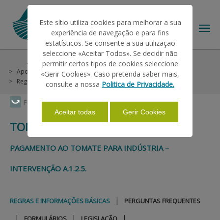
Este sítio utiliza cookies para melhorar a sua
experiência de navegação e para fins
estatísticos. Se consente a sua utilização
seleccione «Aceitar Todos». Se decidir não
Ajudas/Apoios
Ajudas no Pedido Único
permitir certos tipos de cookies seleccione
O IFAP
Apoios Associados
Superfícies
Tomate
«Gerir Cookies». Caso pretenda saber mais,
Regras e Informações Básicas
consulte a nossa
Politica de Privacidade.
AJUDAS/APOIOS
Faça Swipe para ver o menu
Aceitar todas
Gerir Cookies
TOMATE
INFORMAÇÕES
PAGAMENTO AO TOMATE PARA INDÚSTRIA –
INTERVENÇÃO A.1.2.5.
ESTATÍSTICAS
|
REGRAS E INFORMAÇÕES BÁSICAS
PERGUNTAS FREQUENTES
PAGAMENTOS
|
|
|
FORMULÁRIOS
LEGISLAÇÃO