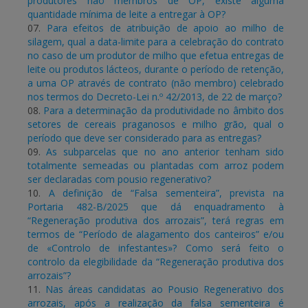
produtores não membros de OP, existe alguma
quantidade mínima de leite a entregar à OP?
07.
Para efeitos de atribuição de apoio ao milho de
silagem, qual a data-limite para a celebração do contrato
no caso de um produtor de milho que efetua entregas de
leite ou produtos lácteos, durante o período de retenção,
a uma OP através de contrato (não membro) celebrado
nos termos do Decreto-Lei n.º 42/2013, de 22 de março?
08.
Para a determinação da produtividade no âmbito dos
setores de cereais praganosos e milho grão, qual o
período que deve ser considerado para as entregas?
09.
As subparcelas que no ano anterior tenham sido
totalmente semeadas ou plantadas com arroz podem
ser declaradas com pousio regenerativo?
10.
A definição de “Falsa sementeira”, prevista na
Portaria 482-B/2025 que dá enquadramento à
“Regeneração produtiva dos arrozais”, terá regras em
termos de “Período de alagamento dos canteiros” e/ou
de «Controlo de infestantes»? Como será feito o
controlo da elegibilidade da “Regeneração produtiva dos
arrozais”?
11.
Nas áreas candidatas ao Pousio Regenerativo dos
arrozais, após a realização da falsa sementeira é