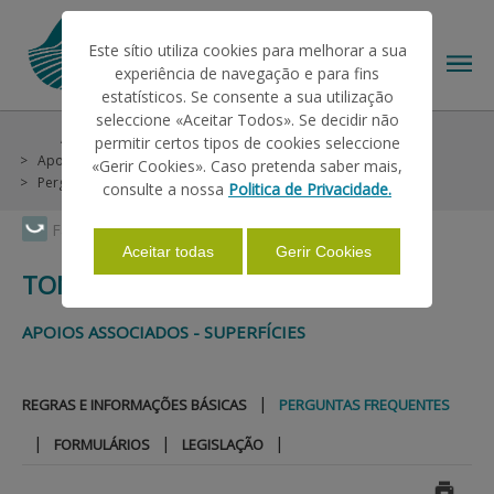
Este sítio utiliza cookies para melhorar a sua
experiência de navegação e para fins
estatísticos. Se consente a sua utilização
seleccione «Aceitar Todos». Se decidir não
Ajudas/Apoios
Ajudas no Pedido Único
permitir certos tipos de cookies seleccione
O IFAP
Apoios Associados
Superfícies
Tomate
«Gerir Cookies». Caso pretenda saber mais,
Perguntas Frequentes
consulte a nossa
Politica de Privacidade.
AJUDAS/APOIOS
Faça Swipe para ver o menu
Aceitar todas
Gerir Cookies
TOMATE
INFORMAÇÕES
APOIOS ASSOCIADOS - SUPERFÍCIES
ESTATÍSTICAS
|
REGRAS E INFORMAÇÕES BÁSICAS
PERGUNTAS FREQUENTES
|
|
|
FORMULÁRIOS
LEGISLAÇÃO
PAGAMENTOS