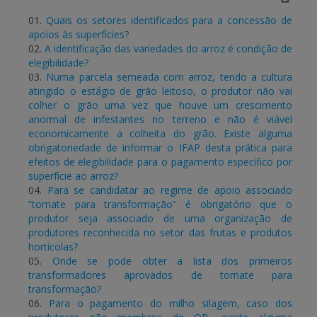
01.
Quais os setores identificados para a concessão de
APOIO AO BENEFICIÁRIO
apoios às superfícies?
02.
A identificação das variedades do arroz é condição de
elegibilidade?
03.
Numa parcela semeada com arroz, tendo a cultura
Entrar / Registar
atingido o estágio de grão leitoso, o produtor não vai
colher o grão uma vez que houve um crescimento
anormal de infestantes no terreno e não é viável
economicamente a colheita do grão. Existe alguma
obrigatoriedade de informar o IFAP desta prática para
efeitos de elegibilidade para o pagamento específico por
superfície ao arroz?
04.
Para se candidatar ao regime de apoio associado
“tomate para transformação” é obrigatório que o
produtor seja associado de uma organização de
produtores reconhecida no setor das frutas e produtos
hortícolas?
05.
Onde se pode obter a lista dos primeiros
transformadores aprovados de tomate para
transformação?
06.
Para o pagamento do milho silagem, caso dos