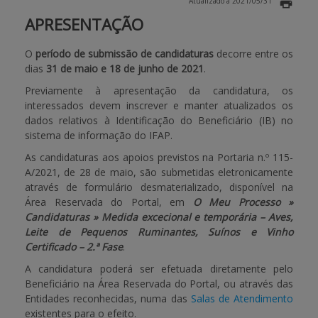
Atualizado a 2021/05/31
APRESENTAÇÃO
APOIO AO BENEFICIÁRIO
O
período de submissão de candidaturas
decorre entre os
dias
31 de maio e 18 de junho de 2021
.
Entrar / Registar
Previamente à apresentação da candidatura, os
interessados devem inscrever e manter atualizados os
dados relativos à Identificação do Beneficiário (IB) no
sistema de informação do IFAP.
As candidaturas aos apoios previstos na Portaria n.º 115-
A/2021, de 28 de maio, são submetidas eletronicamente
através de formulário desmaterializado, disponível na
Área Reservada do Portal, em
O Meu Processo »
Candidaturas » Medida excecional e temporária – Aves,
Leite de Pequenos Ruminantes, Suínos e Vinho
Certificado – 2.ª Fase
.
A candidatura poderá ser efetuada diretamente pelo
Beneficiário na Área Reservada do Portal, ou através das
Entidades reconhecidas, numa das
Salas de Atendimento
existentes para o efeito.