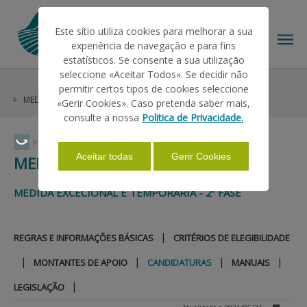
Este sítio utiliza cookies para melhorar a sua
experiência de navegação e para fins
estatísticos. Se consente a sua utilização
seleccione «Aceitar Todos». Se decidir não
Ajudas/Apoios
Outras Ajudas
permitir certos tipos de cookies seleccione
O IFAP
MEDIDA 21 DO PDR2020 - 2ª fase
Candidaturas
«Gerir Cookies». Caso pretenda saber mais,
consulte a nossa
Politica de Privacidade.
AJUDAS/APOIOS
Faça Swipe para ver o menu
Aceitar todas
Gerir Cookies
MEDIDA 21 DO PDR2020 - 2ª FASE
INFORMAÇÕES
MEDIDA EXCECIONAL E TEMPORÁRIA - 2ª FASE
|
REGRAS E INFORMAÇÕES BÁSICAS
CRITÉRIOS DE ELEGIBILIDADE
ESTATÍSTICAS
|
|
|
|
MONTANTES DE APOIO
CANDIDATURAS
MANUAIS
|
PAGAMENTOS
LEGISLAÇÃO