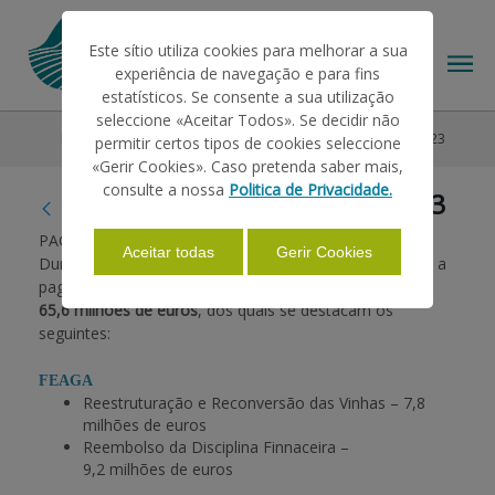
Este sítio utiliza cookies para melhorar a sua
experiência de navegação e para fins
estatísticos. Se consente a sua utilização
seleccione «Aceitar Todos». Se decidir não
RSS Feeds
RSS Notícias
PAGAMENTOS SETEMBRO 2023
permitir certos tipos de cookies seleccione
O IFAP
«Gerir Cookies». Caso pretenda saber mais,
consulte a nossa
Politica de Privacidade.
PAGAMENTOS SETEMBRO 2023
AJUDAS/APOIOS
PAGAMENTOS SETEMBRO 2023
Aceitar todas
Gerir Cookies
Durante o mês de
setembro de 2023
, o IFAP procedeu a
pagamentos num montante total de cerca de
INFORMAÇÕES
65,6
milhões de euros
, dos quais se destacam os
seguintes:
FEAGA
ESTATÍSTICAS
Reestruturação e Reconversão das Vinhas – 7,8
milhões de euros
Reembolso da Disciplina Finnaceira –
PAGAMENTOS
9,2 milhões de euros