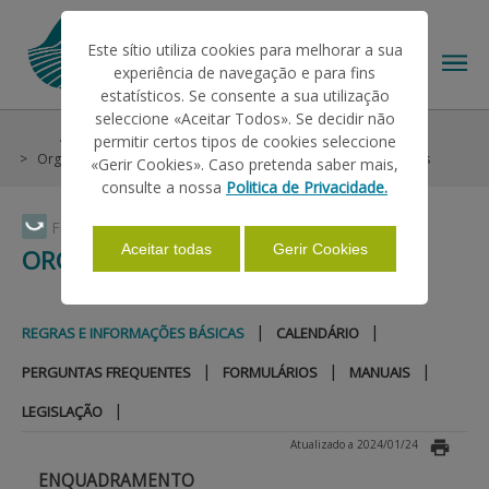
Este sítio utiliza cookies para melhorar a sua
experiência de navegação e para fins
estatísticos. Se consente a sua utilização
seleccione «Aceitar Todos». Se decidir não
Ajudas/Apoios
Intervenção em Mercados
permitir certos tipos de cookies seleccione
O IFAP
Organizações de Produtores
Regras e Informações Básicas
«Gerir Cookies». Caso pretenda saber mais,
consulte a nossa
Politica de Privacidade.
AJUDAS/APOIOS
Faça Swipe para ver o menu
Aceitar todas
Gerir Cookies
ORGANIZAÇÕES DE PRODUTORES
INFORMAÇÕES
|
|
REGRAS E INFORMAÇÕES BÁSICAS
CALENDÁRIO
|
|
|
PERGUNTAS FREQUENTES
FORMULÁRIOS
MANUAIS
ESTATÍSTICAS
|
LEGISLAÇÃO
Atualizado a 2024/01/24
PAGAMENTOS
ENQUADRAMENTO