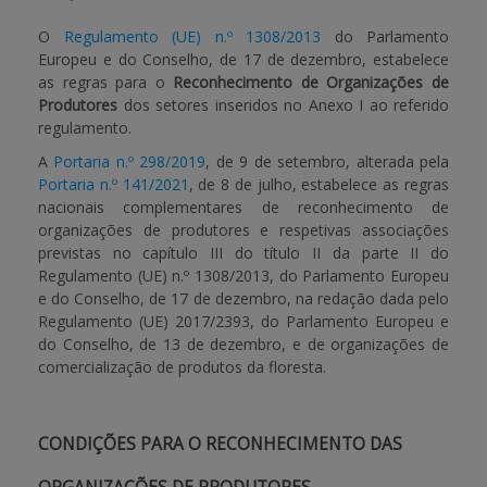
O
Regulamento (UE) n.º 1308/2013
do Parlamento
APOIO AO BENEFICIÁRIO
Europeu e do Conselho, de 17 de dezembro, estabelece
as regras para o
Reconhecimento de Organizações de
Produtores
dos setores inseridos no Anexo I ao referido
Entrar / Registar
regulamento.
A
Portaria n.º 298/2019
, de 9 de setembro, alterada pela
Portaria n.º 141/2021
, de 8 de julho, estabelece as regras
nacionais complementares de reconhecimento de
organizações de produtores e respetivas associações
previstas no capítulo III do título II da parte II do
Regulamento (UE) n.º 1308/2013, do Parlamento Europeu
e do Conselho, de 17 de dezembro, na redação dada pelo
Regulamento (UE) 2017/2393, do Parlamento Europeu e
do Conselho, de 13 de dezembro, e de organizações de
comercialização de produtos da floresta.
CONDIÇÕES PARA O RECONHECIMENTO DAS