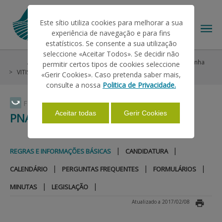
Este sítio utiliza cookies para melhorar a sua
experiência de navegação e para fins
estatísticos. Se consente a sua utilização
seleccione «Aceitar Todos». Se decidir não
Ajudas/Apoios
Intervenção em Mercados
Vinho e Vinha
permitir certos tipos de cookies seleccione
O IFAP
VITIS
PNA 2014-2018
Regras e Informações Básicas
«Gerir Cookies». Caso pretenda saber mais,
consulte a nossa
Politica de Privacidade.
AJUDAS/APOIOS
Faça Swipe para ver o menu
Aceitar todas
Gerir Cookies
PNA 2014-2018
INFORMAÇÕES
|
|
REGRAS E INFORMAÇÕES BÁSICAS
CANDIDATURA
|
|
|
CALENDÁRIO
PERGUNTAS FREQUENTES
FORMULÁRIOS
ESTATÍSTICAS
|
|
MINUTAS
LEGISLAÇÃO
Atualizado a 2017/02/08
PAGAMENTOS